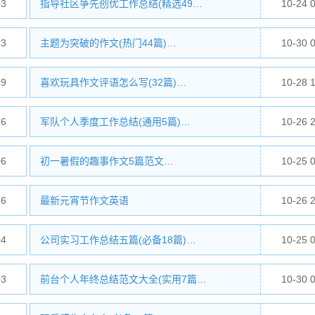
03
指导社区争先创优工作总结(精选49…
10-24 
23
主题为突破的作文(热门44篇)…
10-30 
39
喜欢玩具作文评语怎么写(32篇)…
10-28 
26
军队个人季度工作总结(通用5篇)…
10-26 
06
初一暑假的趣事作文5篇范文…
10-25 
26
最新元宵节作文英语
10-26 
04
公司实习工作总结五篇(必备18篇)…
10-25 
03
前台个人年终总结范文大全(实用7篇…
10-30 