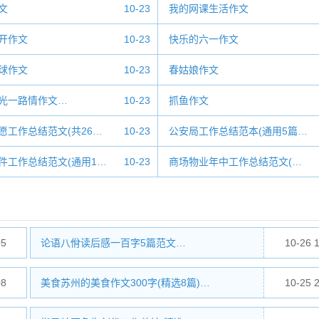
文
10-23
我的网课生活作文
开作文
10-23
快乐的六一作文
球作文
10-23
春姑娘作文
光一路情作文…
10-23
抓鱼作文
愿工作总结范文(共26…
10-23
公安局工作总结范本(通用5篇…
件工作总结范文(通用1…
10-23
商场物业年中工作总结范文(…
05
论语八佾读后感一百字5篇范文…
10-26 
08
美食苏州的美食作文300字(精选8篇)…
10-25 