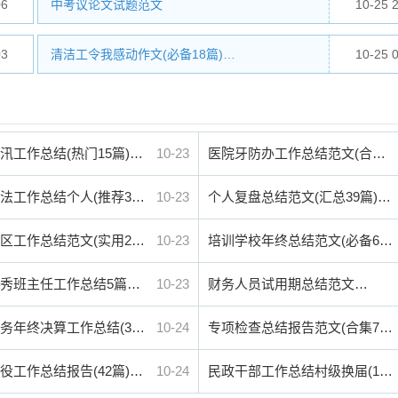
06
中考议论文试题范文
10-25 
03
清洁工令我感动作文(必备18篇)…
10-25 
汛工作总结(热门15篇)…
10-23
医院牙防办工作总结范文(合…
法工作总结个人(推荐3…
10-23
个人复盘总结范文(汇总39篇)…
区工作总结范文(实用2…
10-23
培训学校年终总结范文(必备6…
秀班主任工作总结5篇…
10-23
财务人员试用期总结范文…
务年终决算工作总结(3…
10-24
专项检查总结报告范文(合集7…
役工作总结报告(42篇)…
10-24
民政干部工作总结村级换届(1…