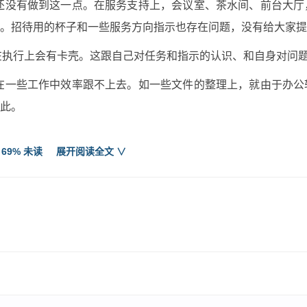
我还没有做到这一点。在服务支持上，会议室、茶水间、前台大
。招待用的杯子和一些服务方向指示也存在问题，没有给大家提
往在执行上会有卡壳。这跟自己对任务和指示的认识、和自身对问
，在一些工作中效率跟不上去。如一些文件的整理上，就由于办
此。
作中，着实学到了很多，非常感谢领导对我的包容和支持，让我
 69% 未读
展开阅读全文 ∨
更出色。
行政前台试用期总结2
个月，时光弹指一挥间毫无声息的流逝，转眼间试用期接近尾声。
美好的回忆。虽然没有轰轰烈烈的战果，但也经历了一番不平凡
认识;对于公司的发展历程和管理以及个人的岗位职责等都有了