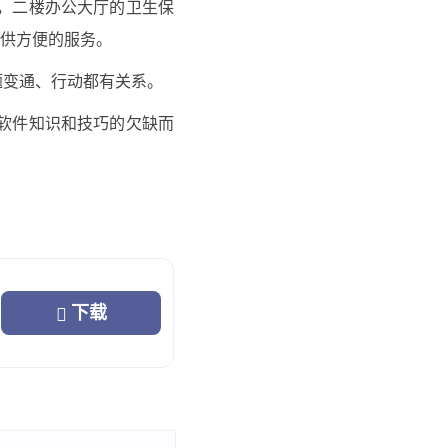
厅，二楼办公大厅的卫生保
供方便的服务。
题变通、行动都有关系。
公软件知识和技巧的欠缺而
得以有这样的机会工作学
下载
回首过去的三个月，内心不
的考验和磨砺。
一个比较清晰的认识。在