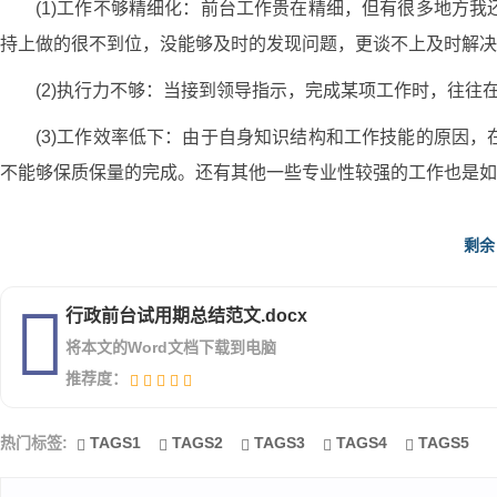
(1)工作不够精细化：前台工作贵在精细，但有很多地方
持上做的很不到位，没能够及时的发现问题，更谈不上及时解决
(2)执行力不够：当接到领导指示，完成某项工作时，往
(3)工作效率低下：由于自身知识结构和工作技能的原因
不能够保质保量的完成。还有其他一些专业性较强的工作也是如
以上的问题必会在20__年的工作中加以解决。一年的工
剩余
习，不断成长，再接下来的工作中，我定会再接再厉，争取做得
行政前台试用期总结范文.docx
将本文的Word文档下载到电脑
推荐度：
我于__年_月__日正式在 客服部前台工作，试用期三
禁感慨万千这是我人生中弥足珍贵的经历，也给我留下了精彩而
热门标签:
TAGS1
TAGS2
TAGS3
TAGS4
TAGS5
在这段时间的工作学习中，对同方人环有了一个比较完整的