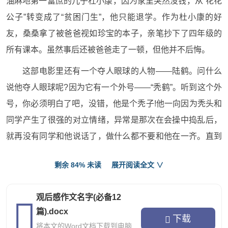
油麻地第一富庶的儿子杜小康，因为家里突然没钱，从“花花
公子”转变成了“贫困门生”，他只能退学。作为杜小康的好
友，桑桑拿了被爸爸视如珍宝的本子，亲笔抄下了四年级的
所有课本。虽然事后还被爸爸走了一顿，但他并不后悔。
这部电影里还有一个夺人眼球的人物——陆鹤。问什么
说他夺人眼球呢?因为它有一个外号——“秃鹤”。听到这个外
号，你必须明白了吧，没错，他是个秃子!他一向因为秃头和
同学产生了很强的对立情绪，异常是那次在会操中捣乱后，
就再没有同学和他说话了，做什么都不要和他在一齐。直到
春节汇演，他把一个很可恶的主角演得好极了了，才博得大
剩余 84% 未读
展开阅读全文 ∨
家的认可。
桑桑的爸爸，也是油麻地小学的校长。他虽然平时对桑
观后感作文名字(必备12
桑很严，但当桑桑得了重病时，他180度大转变，成为了一
篇).docx
下载
个“贴心好爸爸”。他背着桑桑，先去了医院。医院说他们治
将本文的Word文档下载到电脑