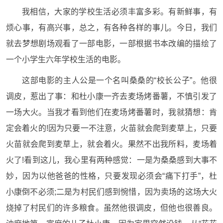
我相信，大家的学校生活必须丰富多彩。有新鲜事，有
烦心事，有高兴事，总之，有各种各样的事儿。今日，我们
就去梦想剧场观看了一部电影，一部根据书本改编的描绘了
一个小学生六年学校生活的电影。
这部电影的主人公是一个名叫桑桑的“校长公子”。他很
调皮，惹出了事：和杜小康一齐去麦场烤番薯，不慎引发了
一场大火。当我才看到他们在麦场烤番薯时，我就猜想：肯
定会着火的!因为只要一不注意，火苗就会爬到麦草上，只要
火苗就会爬到麦草上，就会着火。果然不出我所料，麦场着
火了!看到这儿，我心里有两种感觉：一是为桑桑感到大事不
妙，因为以他爸爸的性格，只要发现必须会“痛下打手”，杜
小康倒不必须;二是为村民们感到惋惜，因为卖场的这场大火
烧掉了村民们的许多粮食。虽然他很调皮，但他也很善良。