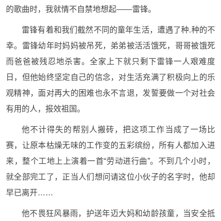
的歌曲时，我就情不自禁地想起——雷锋。
雷锋有着和我们截然不同的童年生活，遭遇了种.种的不
幸。雷锋幼年时妈妈被吊死，弟弟被活活饿死，哥哥被饿死
而爸爸被残忍地杀害。全家上下就只剩下雷锋一人艰难度
日，但他始终坚定自己的信念，对生活充满了积极向上的乐
观精神，面对再大的困难也永不言退，发誓要做一个对社会
有用的人，报效祖国。
他不计得失的帮别人搬砖，把这项工作当成了一场比
赛，让原本枯燥无味的工作变的五彩缤纷，所有人都加入进
来，整个工地上上演着一首“劳动进行曲”。不到几个小时，
就全部完工了，正当人们想问请这位小伙子的名字时，他却
早已离开……
他不畏狂风暴雨，护送年迈大妈和幼龄孩童，当安全抵