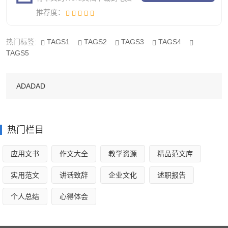
不了，他居然大发雷霆，丝毫没有平时那副还带点斯文的样
推荐度：
貌。他又背着桑桑来到了山顶上的另一户医生家中。过了好
热门标签:
TAGS1
TAGS2
TAGS3
TAGS4
久，桑桑的病才好了。
TAGS5
我想，你应当明白我说的电影是哪一部了吧。没错，它
就是——《草房子》!
ADADAD
观后感作文名字3
热门栏目
大半夜的，闲来无事，就把前几天下载好的电影翻出来
应用文书
作文大全
教学资源
精品范文库
看了看，《全城高考》让高考都过了五年的`我突然有了一些
莫名的感动，也许从电影制作来说，它是有好坏之分的，但
实用范文
讲话致辞
企业文化
述职报告
是我想这部电影所想要表达出的内容、情感是真实，那些感
个人总结
心得体会
动是真实。
还记得那年高考之前遇上了大地震，人们在沉浸在举国