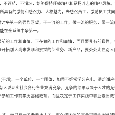
懈怠，不迷茫、不滑坡，始终保持旺盛精神和昂扬斗志的精神风貌
所具有的激情和感召力、人格魅力，去感召员工，激励员工共同
时时争第一的强烈愿望，干一流的工作，做一流的服务，带一流
能在全系统中争第一。
眼前的工作和事情、正在做的工作和事情，而且要具有前瞻性，
去开拓别人尚未发现和察觉的新业务、新产品，要处处走在别人
(干部)、一个单位、一个团体，如果不经常学习充电，很难适
。有人说现实社会各行各业充满竞争，竞争的结果取决于人才的
于参加工作前学历基础教育，而且决定于工作实践中职业素质教
人才，而只有一名低素质人才，那么该团体的事业可能会因此被