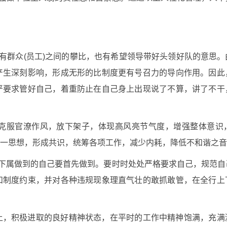
既有群众(员工)之间的攀比，也有希望领导带好头领好队的意思
产生深刻影响，形成无形的比制度更有号召力的导向作用。因此
严要求管好自己，着重防止在自己身上出现说了不算，讲了不干
克服官潦作风，放下架子，体现高风亮节气度，增强整体意识
一思想，形成共识，统筹各项工作，减少内耗，降低不和谐之音
求下属做到的自己要首先做到。要时时处处严格要求自己，规范
和制度约束，并对各种违规现象理直气壮的敢抓敢管，在全行上
上，积极进取的良好精神状态，在平时的工作中精神饱满，充满