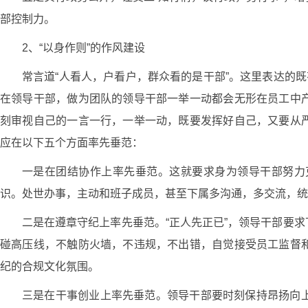
部控制力。
2、“以身作则”的作风建设
常言道“人看人，户看户，群众看的是干部”。这里表达的
在领导干部，做为团队的领导干部一举一动都会无形在员工中
刻审视自己的一言一行，一举一动，既要发挥好自己，又要从
应在以下五个方面率先垂范：
一是在团结协作上率先垂范。这就要求身为领导干部努力
识。处世办事，主动和班子成员，甚至下属多沟通，多交流，统
二是在遵章守纪上率先垂范。“正人先正已”，领导干部要
碰高压线，不触防火墙，不违规，不出错，自觉接受员工监督
纪的合规文化氛围。
三是在干事创业上率先垂范。领导干部要时刻保持昂扬向