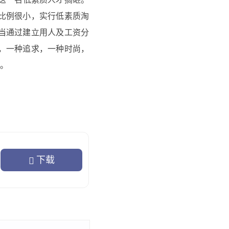
比例很小，实行低素质淘
当通过建立用人及工资分
，一种追求，一种时尚，
。
年工作中存在的问题，从
的问题也有了进一步的认
下载
事关人心向背、事业兴衰
律作风集中整顿活动有了