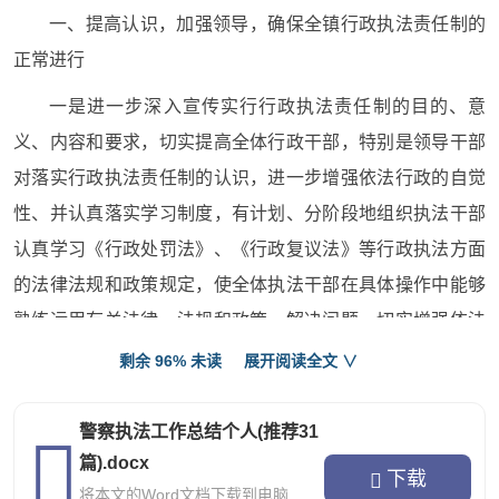
一、提高认识，加强领导，确保全镇行政执法责任制的
正常进行
一是进一步深入宣传实行行政执法责任制的目的、意
义、内容和要求，切实提高全体行政干部，特别是领导干部
对落实行政执法责任制的认识，进一步增强依法行政的自觉
性、并认真落实学习制度，有计划、分阶段地组织执法干部
认真学习《行政处罚法》、《行政复议法》等行政执法方面
的法律法规和政策规定，使全体执法干部在具体操作中能够
熟练运用有关法律、法规和政策，解决问题，切实增强依法
行政的能力。同时，配合县司法局搞好行政执法干部岗前培
剩余 96% 未读
展开阅读全文 ∨
训和法律知识考试，努力提高全体行政执法干部的整体素
质。二是结合工作实际，强化政府责任，进一步健全完善全
警察执法工作总结个人(推荐31
镇行政执法责任制实施方案，梳理行政法规、分解执法任
篇).docx
下载
将本文的Word文档下载到电脑
务、明确执法主体、落实执法责任、确定考核目标。坚持做