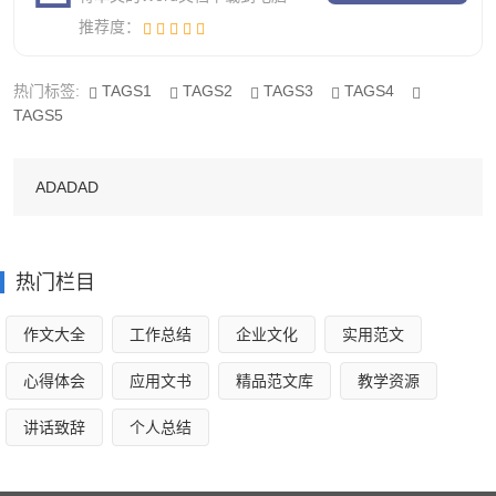
推荐度：
二是诚信法则有点空洞，约束力不强，让一部分学生有
隙可乘，导致惩罚不到位，造成了负面影响。我应该广泛征
热门标签:
TAGS1
TAGS2
TAGS3
TAGS4
求学生的意见，制定出切实可行的诚信法则。
TAGS5
三是班队干部的任用机制不灵活，有点僵化。班队干部
首先是缺乏代表性，应该好中差都有;其次是缺乏有效的监
ADADAD
督，没能及时地制止渎职行为，造成了不良影响;三是干部能
上能下的机制不健全，未能及时补充新鲜血液。
热门栏目
四是班级活动开展较少，且形式单一，趣味性不强。我
作文大全
工作总结
企业文化
实用范文
应结合当前及学生实际，组织学生创造性地开展多种形式的
活动。
心得体会
应用文书
精品范文库
教学资源
讲话致辞
个人总结
高三班主任下学期工作总结2