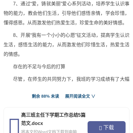
7、通过“爱，铸就美丽”爱心系列活动，培养学生认识事
物的能力，教会他们生活，引导他们感悟亲情，学会珍惜，
懂得感恩。从而激发他们热爱生活，珍爱生命的美好情感。
8、开展“我有一个小小的心愿”征文活动，提高学生认识
生活，感悟生活的能力，从而激发他们珍惜生活，热爱生活
的情感。
存在的不足与今后的打算
尽管，在师生的共同努力下，我班的学习成绩有了大幅
度提高，与其它班缩小了差距。但是，我的班务工作还存在
剩余 88% 未读
展开阅读全文 ∨
诸多不足：
一是管理的力度不够，虽然是“松而不乱”，但是，无形
高三班主任下学期工作总结5篇
中助长了歪风邪气的蔓延，给班级管理带来了不必要的麻
范文.docx
下载
烦。我应该当机立断，将不良倾向扼杀在萌芽状态之中。
将本文的Word文档下载到电脑