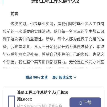
造价工程工作总结个人2
前言
这次实习，也是毕业实习，是我们即将毕业步入工作岗
位前的一次重要的实践活动，我们每一名大三的学生都认识
到了这次实训的重要性。所以，每个人都为此做了充足的准
备。我也是如此，从大三开始我就开始为此做准备了，希望
毕业后能够立足社会，希望自己能胜任自己的岗位。也是这
个原因，我在整个实习期间都很努力。无论是在公司办公室
期间，还是在项目部施工现场，我都用自己的勤奋、好学、
以及认真的态度对待每一件事情，我不怕吃苦，不怕困难，
剩余 96% 未读
展开阅读全文 ∨
勇于去尝试，善于总结积累，乐于从挑战中学习经验，所
以，我对我的实习还是比较满意的。现在，我将要把我这段
造价工程工作总结个人(汇总16
篇).docx
时间学习、实践所得到的东西部分的描述出来，希望老师能
下载
将本文的Word文档下载到电脑