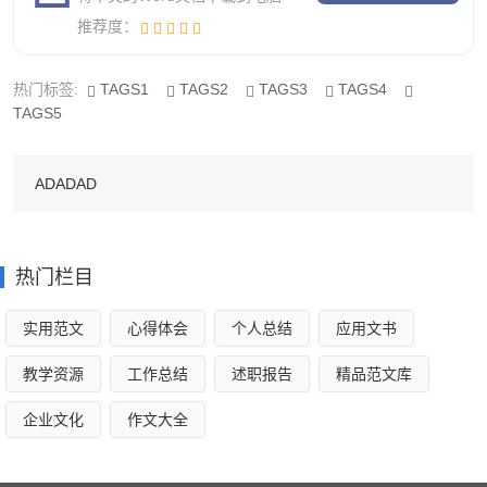
为我的努力给予肯定，更希望老师能悉心教导，指出我的不
推荐度：
足，我将虚心接受批评，并在之后的工作学习中努力改正，
不断提高自己作为一名造价人员的专业素养！
热门标签:
TAGS1
TAGS2
TAGS3
TAGS4
TAGS5
一、实习背景
（一）庐山花海工程简介
ADADAD
该项目是位于江西省瑞昌市，名称为花海家园工程，本
工程15#楼为普通住宅楼，地*以上为住宅楼，建筑结构形式
热门栏目
均为框架结构，设计使用年限为50年，层数为6层。建筑高
度，屋顶形式为坡屋顶，屋面防水等级为三级，装修为普通
实用范文
心得体会
个人总结
应用文书
商品房简单装修。本工程0,00±为绝对标高，室内外高差。建
教学资源
工作总结
述职报告
精品范文库
筑面积。
企业文化
作文大全
（二）实习的目的、意义
造价技能实训是建筑工程造价专业的重要实践教学活