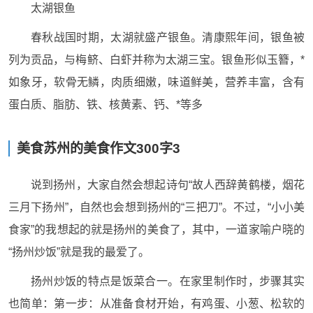
太湖银鱼
春秋战国时期，太湖就盛产银鱼。清康熙年间，银鱼被
列为贡品，与梅鲚、白虾并称为太湖三宝。银鱼形似玉簪，*
如象牙，软骨无鳞，肉质细嫩，味道鲜美，营养丰富，含有
蛋白质、脂肪、铁、核黄素、钙、*等多
美食苏州的美食作文300字3
说到扬州，大家自然会想起诗句“故人西辞黄鹤楼，烟花
三月下扬州”，自然也会想到扬州的“三把刀”。不过，“小小美
食家”的我想起的就是扬州的美食了，其中，一道家喻户晓的
“扬州炒饭”就是我的最爱了。
扬州炒饭的特点是饭菜合一。在家里制作时，步骤其实
也简单：第一步：从准备食材开始，有鸡蛋、小葱、松软的