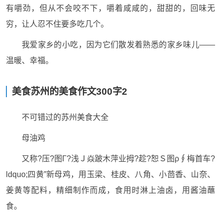
有嚼劲，但从不会咬不下，嚼着咸咸的，甜甜的，回味无
穷，让人忍不住要多吃几个。
我爱家乡的小吃，因为它们散发着熟悉的家乡味儿——
温暖、幸福。
美食苏州的美食作文300字2
不可错过的苏州美食大全
母油鸡
又称?压?图Γ?浅Ｊ焱跛木萍业拇?趁?恕Ｓ图ρ∮梅首车?
ldquo;四黄”新母鸡，用玉梁、桂皮、八角、小茴香、山奈、
姜黄等配料，精细制作而成，食用时淋上油卤，用酱油蘸
食。