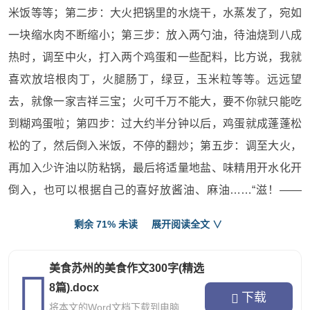
米饭等等；第二步：大火把锅里的水烧干，水蒸发了，宛如
一块缩水肉不断缩小；第三步：放入两勺油，待油烧到八成
热时，调至中火，打入两个鸡蛋和一些配料，比方说，我就
喜欢放培根肉丁，火腿肠丁，绿豆，玉米粒等等。远远望
去，就像一家吉祥三宝；火可千万不能大，要不你就只能吃
到糊鸡蛋啦；第四步：过大约半分钟以后，鸡蛋就成蓬蓬松
松的了，然后倒入米饭，不停的翻炒；第五步：调至大火，
再加入少许油以防粘锅，最后将适量地盐、味精用开水化开
倒入，也可以根据自己的喜好放酱油、麻油……“滋！——
啪！辟！”炒饭盛入碗中时，像一锅大杂烩。油星还不停往外
剩余 71% 未读
展开阅读全文 ∨
跳，犹如流星一般，但你可要小心被“流星”烫伤哦！新鲜出
炉的扬州炒饭看上去绝对的让人眼睛一亮，黄澄澄的、香喷
美食苏州的美食作文300字(精选
喷的，每一粒米粒都那么饱满，吃一口，保证你吃了一碗还
8篇).docx
下载
想再来一碗，好吃得没话说，真是对得起“金裹银”的称号
将本文的Word文档下载到电脑