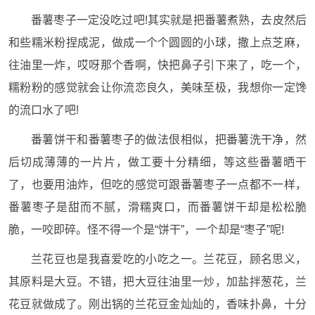
番薯枣子一定没吃过吧!其实就是把番薯煮熟，去皮然后
和些糯米粉捏成泥，做成一个个圆圆的小球，撒上点芝麻，
往油里一炸，哎呀那个香啊，快把鼻子引下来了，吃一个，
糯粉粉的感觉就会让你流恋良久，美味至极，我想你一定馋
的流口水了吧!
番薯饼干和番薯枣子的做法佷相似，把番薯洗干净，然
后切成薄薄的一片片，做工要十分精细，等这些番薯晒干
了，也要用油炸，但吃的感觉可跟番薯枣子一点都不一样，
番薯枣子是甜而不腻，滑糯爽口，而番薯饼干却是松松脆
脆，一咬即碎。怪不得一个是“饼干”，一个却是“枣子”呢!
兰花豆也是我喜爱吃的小吃之一。兰花豆，顾名思义，
其原料是大豆。不错，把大豆往油里一炒，加盐拌葱花，兰
花豆就做成了。刚出锅的兰花豆金灿灿的，香味扑鼻，十分