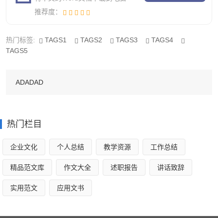
啦！扬州炒饭又叫“碎金饭”，相传是隋扬帝传下来的呢！现
推荐度：
在已名扬海内外，许多的外国友人都喜欢吃，据说美国前总
统_还是“扬州炒饭”的忠实“粉丝”呢！
热门标签:
TAGS1
TAGS2
TAGS3
TAGS4
TAGS5
同学们不要以为我光说不练——假把式哦，我有时会自
己炒盘蛋炒饭，再配上一个汤，悠闲的吃着，咀嚼着、回味
ADADAD
着。其实炒饭就像一个人的一生，米饭就是一个人，配料就
是人生当中的各种小插曲，调料就是生活中的酸甜苦辣吧！
热门栏目
美食苏州的美食作文300字4
企业文化
个人总结
教学资源
工作总结
扬州炒饭又名扬州蛋炒饭，相传源自隋朝越国公杨素爱
精品范文库
作文大全
述职报告
讲话致辞
吃的碎金饭，即蛋炒饭。隋炀帝巡视江都（今扬州）时，将
实用范文
应用文书
蛋炒饭传入扬州，后经过历代烹饪高手的逐步创新，揉进淮
扬菜肴的“选料严谨，制作精细，加工讲究，注重配色，源汁