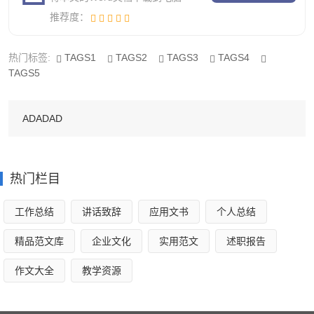
曾经，年幼也算无知，心中隐隐约约产生一种错觉，幻
推荐度：
想将成绩抛之千里，去不劳而获取得成功。初中将我拉回现
热门标签:
TAGS1
TAGS2
TAGS3
TAGS4
实，回到青春时代。像少女的梦忽然被打碎一般，没有声音
TAGS5
也没有影子只留下那个迷迷糊糊的我。
在起跑线中我输给了人家，就应奋力狂澜用努力汗水与
ADADAD
奋斗造就无悔青春造就美好未来，青春就是要拼命奔跑然后
华丽跌倒。走过坎坷青春，路过无助迷茫。向前，是希望极
光；回首，是悠长深巷。
热门栏目
在路上，我全力以赴！朝着希望的曙光不懈跋涉，在时
工作总结
讲话致辞
应用文书
个人总结
光的隧道里定将天空钻出属于我的蔚蓝。
精品范文库
企业文化
实用范文
述职报告
作文大全
教学资源
20_《我一次，我全力以赴》中考作文（精选篇
3）