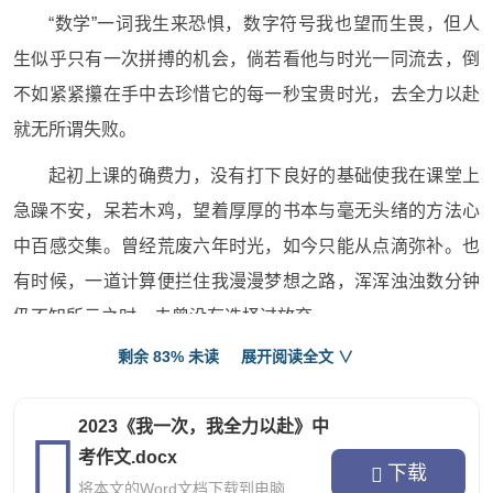
“数学”一词我生来恐惧，数字符号我也望而生畏，但人
生似乎只有一次拼搏的机会，倘若看他与时光一同流去，倒
不如紧紧攥在手中去珍惜它的每一秒宝贵时光，去全力以赴
就无所谓失败。
起初上课的确费力，没有打下良好的基础使我在课堂上
急躁不安，呆若木鸡，望着厚厚的书本与毫无头绪的方法心
中百感交集。曾经荒废六年时光，如今只能从点滴弥补。也
有时候，一道计算便拦住我漫漫梦想之路，浑浑浊浊数分钟
仍不知所云之时，未曾没有选择过放弃。
剩余 83% 未读
展开阅读全文 ∨
深夜，一次次拿起笔而又放下，咬着牙托着阵阵困意背
出一个个单词，了解一道道题目，学会一道道方程对我莫过
2023《我一次，我全力以赴》中
于最大的成功了吧，也深深明白着人生只有走出来的美丽，
考作文.docx
没有等出来的辉煌，不懈努力才不负青春好时光。
下载
将本文的Word文档下载到电脑