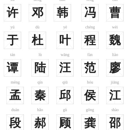
许
邓
韩
冯
曹
yú
dù
yè
chéng
wèi
于
杜
叶
程
魏
tán
lù
wāng
fàn
liào
谭
陆
汪
范
廖
mèng
qín
qiū
hóu
jiāng
孟
秦
邱
侯
江
duàn
hǎo
gù
gōng
shào
段
郝
顾
龚
邵