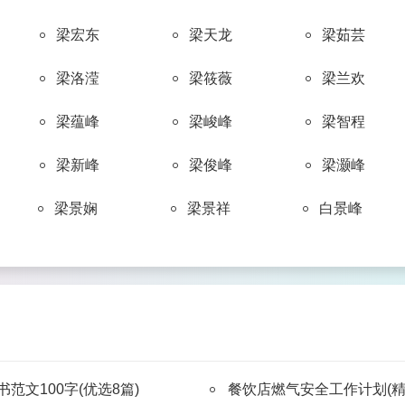
靳
柯
梅
兰
路
梁宏东
梁天龙
梁茹芸
zhān
chá
gǔ
huò
téng
占
查
谷
霍
滕
梁洛滢
梁筱薇
梁兰欢
梁蕴峰
梁峻峰
梁智程
ráo
yù
ài
wèi
xiè
饶
喻
艾
卫
解
梁新峰
梁俊峰
梁灏峰
梁景娴
梁景祥
白景峰
jí
sī
xí
yàn
huà
吉
司
席
晏
华
bǎi
tán
láng
méng
shā
柏
谈
郎
蒙
沙
范文100字(优选8篇)
餐饮店燃气安全工作计划(精
chǔ
quán
zhuō
qī
gǒu