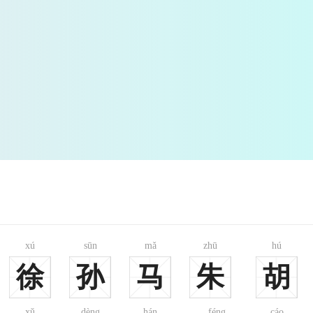
xú
sūn
mǎ
zhū
hú
徐
孙
马
朱
胡
xǔ
dèng
hán
féng
cáo