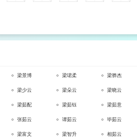
xiāo
fù
yán
bāo
kāng
萧
傅
阎
包
康
ní
zhái
shēn
xiàng
qí
倪
翟
申
向
齐
bì
zhāng
lǔ
guān
gě
毕
梁景博
章
鲁
梁珺柔
关
梁骅杰
葛
梁少云
梁朵云
梁晓云
xíng
shàng
lú
chéng
tú
邢
尚
芦
成
涂
梁茹配
梁茹钰
梁茹意
张茹云
谭茹云
毕茹云
fú
tóng
shàn
zhān
gān
梁富文
梁智升
相茹云