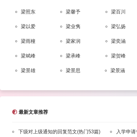
左
麦
辛
管
苗
梁照东
梁馨予
梁百川
yóu
qū
wēng
móu
yóu
游
曲
翁
牟
尤
梁以爱
梁业隽
梁弘扬
梁雨橦
梁家润
梁奕涵
ōu yáng
xiǎn
bào
qū
fáng
冼
鲍
屈
房
梁斌峰
梁承峰
梁贺峰
欧阳
梁景雄
梁景思
梁景涵
ruǎn
níng
yīng
pú
yáng
阮
宁
应
蒲
阳
jiē
lián
cén
wū
jǐng
最新文章推荐
揭
连
岑
邬
景
下级对上级通知的回复范文(热门53篇)
入学申请书
miào
yù
luán
suí
gǒng