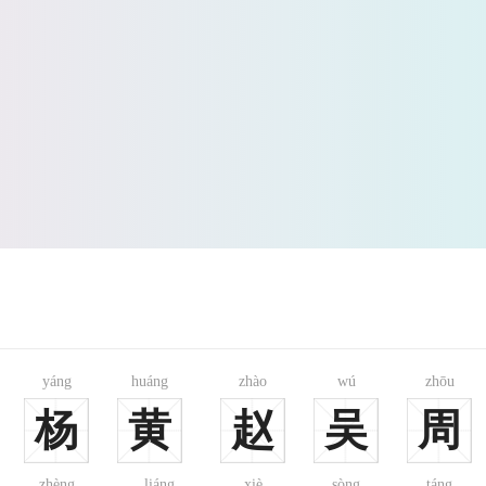
yáng
huáng
zhào
wú
zhōu
杨
黄
赵
吴
周
zhèng
liáng
xiè
sòng
táng