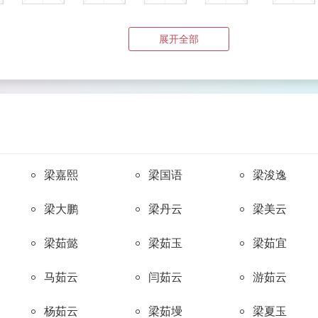
mò
kǒng
cháng
tāng
lài
展开全部
莫
孔
常
汤
赖
fán
jì
zhuāng
yīn
wēn
樊
季
庄
殷
温
niú
yuè
yán
jiǎn
lào
牛
梁嘉熙
岳
梁国语
顔
简
梁浚逸
骆
梁大鹏
梁丹云
梁美云
chái
jǐ
jiāo
qí
gěng
柴
纪
焦
祁
耿
梁茹懿
梁茹玉
梁茹宜
马茹云
闫茹云
游茹云
jìn
kē
méi
lán
lù
杨茹云
梁茹墁
梁夏玉