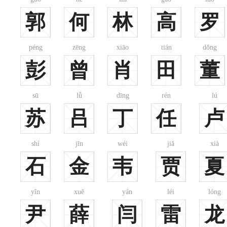
郭
何
林
高
罗
péng
zēng
xiāo
tián
dǒng
彭
曾
肖
田
董
sū
lǚ
dīng
rén
lú
苏
吕
丁
任
卢
shí
jīn
wéi
jiǎ
xià
石
金
韦
贾
夏
yǐn
xuē
yán
léi
lóng
尹
薛
闫
雷
龙