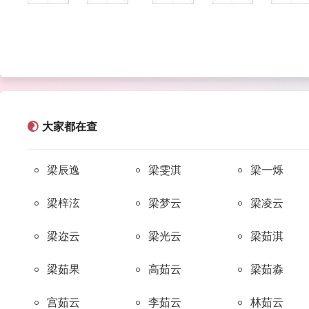
qín
wǔ
qián
dài
yán
覃
武
钱
戴
严
wǔ
shī
wàn
hóng
páng
伍
施
万
洪
庞
大家都在查
qiáo
wén
ān
yì
yán
乔
梁辰逸
文
梁雯淇
安
易
梁一烁
颜
梁梓泫
梁梦云
梁凌云
liǔ
yú
niè
lán
zhù
柳
俞
聂
蓝
祝
梁迩云
梁光云
梁茹淇
梁茹果
高茹云
梁茹淼
zuǒ
mài
xīn
guǎn
miáo
宫茹云
李茹云
林茹云