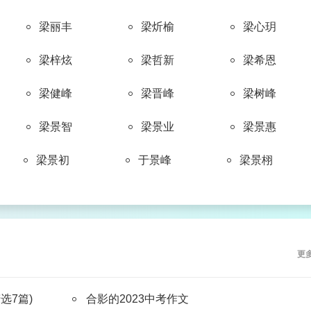
符
童
单
詹
甘
梁丽丰
梁炘榆
梁心玥
péi
ōu
shū
líng
shèng
裴
欧
舒
凌
盛
梁梓炫
梁哲新
梁希恩
梁健峰
梁晋峰
梁树峰
shí
rǎn
gōng
xiàng
mǐn
时
冉
宫
项
闵
梁景智
梁景业
梁景惠
梁景初
于景峰
梁景栩
jiàng
mù
lěng
jī
gǔ
强
穆
冷
姬
古
fèi
chē
bǔ
guì
dòu
更
费
车
卜
桂
窦
选7篇)
合影的2023中考作文
dǎng
mǐ
lóu
hòu
cóng