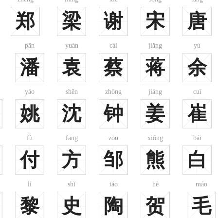
郑
梁
谢
宋
唐
pān
yuán
cài
jiǎng
yú
潘
袁
蔡
蒋
余
yáo
shěn
zhōng
jiāng
cuī
姚
沈
钟
姜
崔
fù
fāng
zōu
xióng
bái
付
方
邹
熊
白
lí
shǐ
táo
hè
máo
黎
史
陶
贺
毛