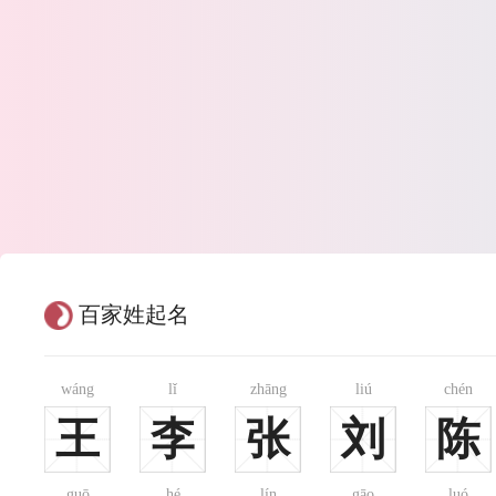
百家姓起名
wáng
lǐ
zhāng
liú
chén
王
李
张
刘
陈
guō
hé
lín
gāo
luó