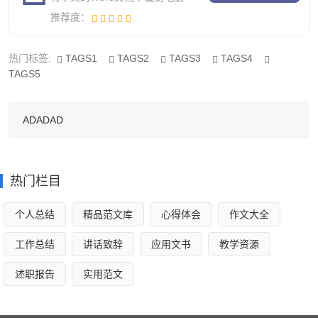
推荐度：
作文什么在我心里700字3
热门标签:
TAGS1
TAGS2
TAGS3
TAGS4
1995年10月1日，是我们伟大的^v^的46岁生日。在46
TAGS5
年前，不知有多少革命先烈，为了创建这伟大的国家而献出
了他们宝贵的生命。像董存瑞、邱少云、杨靖宇这样举不胜
ADADAD
举的例子太多了。在建国46年后，又不知有多少老一辈革命
家，为了新中国的建设而呕心沥血，^v^、^v^……这些故事
说也说不完。
热门栏目
我爱我们的祖国，爱她壮丽的山河，爱她丰富的矿藏，
个人总结
精品范文库
心得体会
作文大全
爱她富饶的海洋，爱她珍奇的动物，爱她悠久的历史。
工作总结
讲话致辞
应用文书
教学资源
我们的祖国幅员辽阔。在我国海岸线外侧，有大小岛屿
述职报告
实用范文
6000多个，其中最大的是台湾岛，第二大岛是海南岛。我国
的名山以五岳闻名世界。这五岳是：东岳泰山，西岳华山、