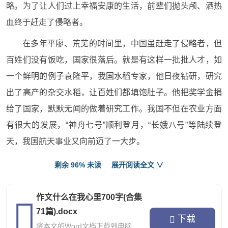
略。为了让人们过上幸福安康的生活，前辈们抛头颅、洒热
血终于赶走了侵略者。
在多年平廖、荒芜的时间里，中国虽赶走了侵略者，但
百姓们没有饭吃，国家很落后。就是有这样一批批人才，如
一个鲜明的例子袁隆平，我国水稻专家，他日夜钻研，研究
出了高产的杂交水稻，让百姓们都填饱肚子。他把奖学金捐
给了国家，默默无闻的做着研究工作。我国不但在农业方面
有很大的发展，“神舟七号”顺利登月，“长娥八号”等陆续登
天，我国航天事业又向前迈了一大步。
这就是我的祖国，她有辉煌的历史，灿烂的文化、发达
剩余 96% 未读
展开阅读全文 ∨
的科技，她日益强盛着，培养出一大批优秀的人才。
作文什么在我心里700字(合集
千言万语，总之一句话：“祖国啊！我爱您！祖国啊！您
71篇).docx
永远在我心中！
下载
将本文的Word文档下载到电脑