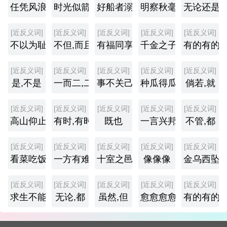
任凭风浪起,稳坐钓鱼台
时光似箭,日月如梭
好船者溺,好骑者堕
明察秋毫,不见舆薪
无论还是
[近反义词]
[近反义词]
[近反义词]
[近反义词]
[近反义词]
不以为耻,反以为荣
不但,而且
有福同享,有祸同当
千金之子,坐不垂堂
有的有的
[近反义词]
[近反义词]
[近反义词]
[近反义词]
[近反义词]
是,不是
一而二,二而一
事不关己,高高挂起
种瓜得瓜,种豆得豆
倘若,就
[近反义词]
[近反义词]
[近反义词]
[近反义词]
[近反义词]
高山仰止,景行行止
有时,有时
既也
一言兴邦,一言丧邦
不管,都
[近反义词]
[近反义词]
[近反义词]
[近反义词]
[近反义词]
看菜吃饭,量体裁衣
一方有难,八方支援
十室之邑,必有忠信
像像像
金乌西坠,
[近反义词]
[近反义词]
[近反义词]
[近反义词]
[近反义词]
求生不能,求死不得
无论,都
虽然,但
愈愈愈愈
有的有的