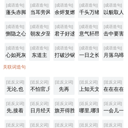
[成语造句]
[成语造句]
[成语造句]
[成语造句]
[成语造句]
蓬头赤脚
当耳旁风
余烬复燃
千头万绪
以貌取人
[成语造句]
[成语造句]
[成语造句]
[成语造句]
[成语造句]
恻隐之心
朝发夕至
君子好逑
意气轩昂
击中要害
[成语造句]
[成语造句]
[成语造句]
[成语造句]
[成语造句]
心如死灰
东道主
打破沙锅问到底
一日之长
月落乌啼
关联词造句
[近反义词]
[近反义词]
[近反义词]
[近反义词]
[近反义词]
无论,也
不怕官,只怕管
先再
上知天文,下知地理
在在在在
[近反义词]
[近反义词]
[近反义词]
[近反义词]
[近反义词]
先,接着
日月经天,江河行地
旗开得胜,马到成功
哪里,哪里,哪里,哪里
一会儿一
[近反义词]
[近反义词]
[近反义词]
[近反义词]
[近反义词]