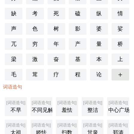
缺
考
死
磕
纵
情
声
色
树
影
婆
娑
兀
穷
年
产
量
桥
梁
激
奋
基
本
上
毛
茸
疗
程
论
更多
词语造句
[词语造句]
[词语造句]
[词语造句]
[词语造句]
[词语造句]
不早
不同见解
羞怯
整洁
中心广场
[词语造句]
[词语造句]
[词语造句]
[词语造句]
[词语造句]
太祖
娇怯
扫数
甘泉
郑涛