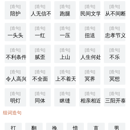
[造句]
[造句]
[造句]
[造句]
[造句]
陪护
人无信不立
跑腿
民间文学
从不间断
[造句]
[造句]
[造句]
[造句]
[造句]
一头头
一红
一压
扭送
忠孝节义
[造句]
[造句]
[造句]
[造句]
[造句]
不利条件
腻歪
上山
人生何处不相逢
不乐
[造句]
[造句]
[造句]
[造句]
[造句]
令人高兴
不全面
上不着天
冥界
冥想
[造句]
[造句]
[造句]
[造句]
[造句]
明灯
同体
眯缝
相亲相近
三阳开泰
组词造句
打
翻
挽
惜
直
男