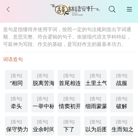
造句是指懂得并使用字词，按照一定的句法规则造出字词通
顺、意思完整、符合逻辑的句子。依据现代语文学科特征，
可延伸为写段、作文的基础，是写好作文的最基本功力。
词语造句
[造句]
[造句]
[造句]
[造句]
[造句]
"相同
脱离苦海
首尾相连
土里土气
战服
[造句]
[造句]
[造句]
[造句]
[造句]
牵头
一举中标
情窦初开
细雨蒙蒙
破解
[造句]
[造句]
[造句]
[造句]
[造句]
保守势力
业余时间
下了
以为后图
生而知之