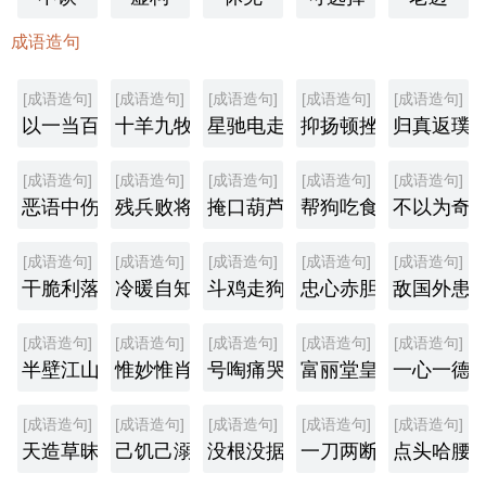
成语造句
[成语造句]
[成语造句]
[成语造句]
[成语造句]
[成语造句]
以一当百
十羊九牧
星驰电走
抑扬顿挫
归真返璞
[成语造句]
[成语造句]
[成语造句]
[成语造句]
[成语造句]
恶语中伤
残兵败将
掩口葫芦
帮狗吃食
不以为奇
[成语造句]
[成语造句]
[成语造句]
[成语造句]
[成语造句]
干脆利落
冷暖自知
斗鸡走狗
忠心赤胆
敌国外患
[成语造句]
[成语造句]
[成语造句]
[成语造句]
[成语造句]
半壁江山
惟妙惟肖
号啕痛哭
富丽堂皇
一心一德
[成语造句]
[成语造句]
[成语造句]
[成语造句]
[成语造句]
天造草昧
己饥己溺
没根没据
一刀两断
点头哈腰