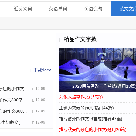
近反义词
英语单词
词语造句
范文文
精品作文字数
下载docx
2023医院医改工作总结(通用18篇
描写秋天的景色的小作文(通用20篇)
12-09
为他人鼓掌作文(共5篇)
用毛笔画竹子作文800字(通用17篇)
12-09
主题为突破的作文(热门44篇)
克服心理障碍的作文800字(汇总17篇)
12-09
描写窗外的作文包君成(推荐47篇)
气度作文800字记叙文(汇总8篇)
12-09
描写秋天的景色的小作文(通用20篇)