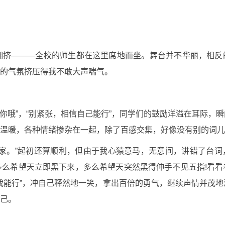
拥挤———全校的师生都在这里席地而坐。舞台并不华丽，相反
的气氛挤压得我不敢大声喘气。
好你哦”，“别紧张，相信自己能行”，同学们的鼓励洋溢在耳际，
温暖，各种情绪掺杂在一起，除了百感交集，好像没有别的词儿
家。”起初还算顺利，但由于我心猿意马，无意间，讲错了台词
么希望天立即黑下来，多么希望天突然黑得伸手不见五指!看看
我能行”，冲自己释然地一笑，拿出百倍的勇气，继续声情并茂
己。