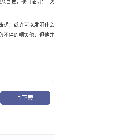
众喜爱。他们证明：_突
奇想：或许可以发明什么
败不停的嘲笑他，但他并
要敢于打破常规，突破自
下载