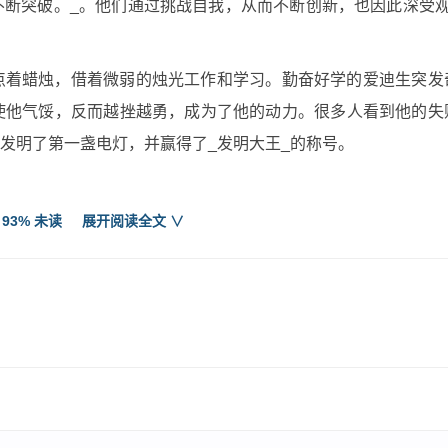
断突破。_。他们通过挑战自我，从而不断创新，也因此深受观
点着蜡烛，借着微弱的烛光工作和学习。勤奋好学的爱迪生突发
使他气馁，反而越挫越勇，成为了他的动力。很多人看到他的失
发明了第一盏电灯，并赢得了_发明大王_的称号。
 93% 未读
展开阅读全文 ∨
质疑，敢于放开思路，敢于创新。在这个瞬息万变的社会，我们
的目标迈进。
自己好，当然了我也不例外。