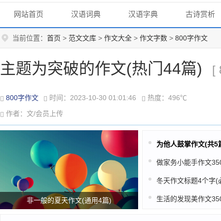
网站首页
汉语词典
汉语字典
古诗赏析
当前位置：
首页
>
范文文库
>
作文大全
>
作文字数
>
800字作文
主题为突破的作文(热门44篇)
[
800字作文
时间：2023-10-30 01:01:46
热度：496℃
作者：文/会员上传
为他人鼓掌作文(共5
非一般的夏天作文(通用4篇)