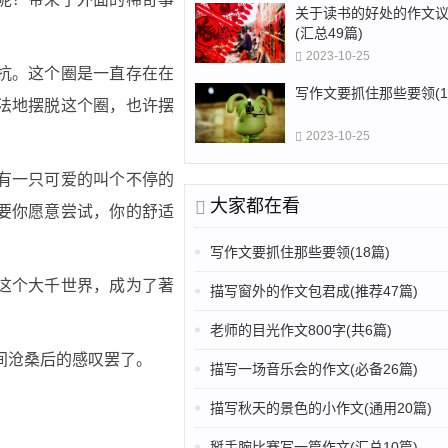
关于读书的好处的作文
(汇总49篇)
2023-10-25
抗。这个圈是一直存在在
写作文要抓住那些要领(1
法地摆脱这个圈，也许摆
2023-10-25
有一只可爱的叫个不停的
大家都在看
要你愿意尝试，你的舒适
写作文要抓住那些要领(18篇)
这个大千世界，成为了著
描写窗外的作文包君成(推荐47篇)
老师的目光作文800字(共6篇)
间沧桑后的感叹罢了。
描写一场音乐会的作文(必备26篇)
描写秋天的景色的小作文(通用20篇)
掰手腕比赛写一篇作文(汇总10篇)