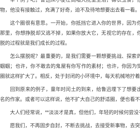
物，他没有接触过，充满了好奇，迫不及待地想要出去看一看。
这个圈很有意思。一开始，你抵挡它进入你的世界，因为
那里，你想挣脱却又逃不掉，如果你放大它，无视它的存在，
脱的过程就是我们成长的过程。
怎么摆脱呢？最重要的，是我们需要一颗想要挑战、探索
蝈蝈；也许，你不敢去的鬼屋有你写作的素材；也许，你因为
圈就这样扩大了。相反，处于封闭的小环境中，每天机械地拧着
回到原来的例子，童年时闰土的到来，给鲁迅埋下了想要
名的作家。或者可以这样说，他不扩大自己的舒适圈，便也看不
大人们经常说，**淡淡才是真，但他们，年轻的时候何尝没
愿我们，不再固步自封，不断去挑战，去接受新事物，去突