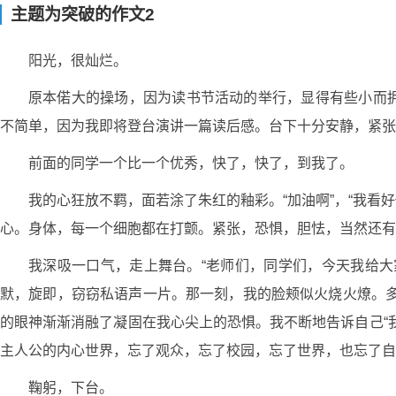
主题为突破的作文2
阳光，很灿烂。
原本偌大的操场，因为读书节活动的举行，显得有些小而
不简单，因为我即将登台演讲一篇读后感。台下十分安静，紧张
前面的同学一个比一个优秀，快了，快了，到我了。
我的心狂放不羁，面若涂了朱红的釉彩。“加油啊”，“我看
心。身体，每一个细胞都在打颤。紧张，恐惧，胆怯，当然还有
我深吸一口气，走上舞台。“老师们，同学们，今天我给大
默，旋即，窃窃私语声一片。那一刻，我的脸颊似火烧火燎。多
的眼神渐渐消融了凝固在我心尖上的恐惧。我不断地告诉自己“
主人公的内心世界，忘了观众，忘了校园，忘了世界，也忘了自
鞠躬，下台。