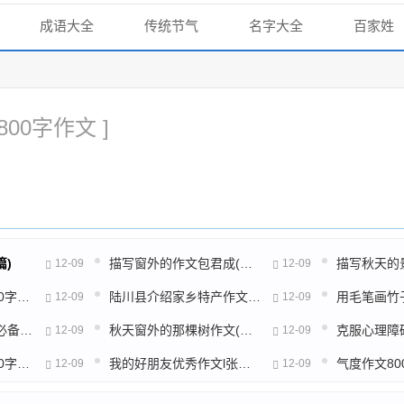
成语大全
传统节气
名字大全
百家姓
 800字作文 ]
篇)
描写窗外的作文包君成(推荐47篇)
12-09
12-09
做家务小能手作文350字(实用45篇)
陆川县介绍家乡特产作文(26篇)
12-09
12-09
冬天作文标题4个字(必备26篇)
秋天窗外的那棵树作文(热门3篇)
12-09
12-09
生活的发现美作文350字(合集23篇)
我的好朋友优秀作文l张半(通用8篇)
12-09
12-09