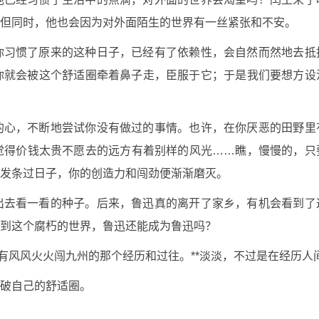
但同时，他也会因为对外面陌生的世界有一丝紧张和不安。
你习惯了原来的这种日子，已经有了依赖性，会自然而然地去抵
你就会被这个舒适圈牵着鼻子走，臣服于它；于是我们要想方设
的心，不断地尝试你没有做过的事情。也许，在你厌恶的田野里
觉得价钱太贵不愿去的远方有着别样的风光……瞧，慢慢的，只
发条过日子，你的创造力和闯劲便渐渐磨灭。
出去看一看的种子。后来，鲁迅真的离开了家乡，有机会看到了
到这个腐朽的世界，鲁迅还能成为鲁迅吗？
有风风火火闯九州的那个经历和过往。**淡淡，不过是在经历人
破自己的舒适圈。