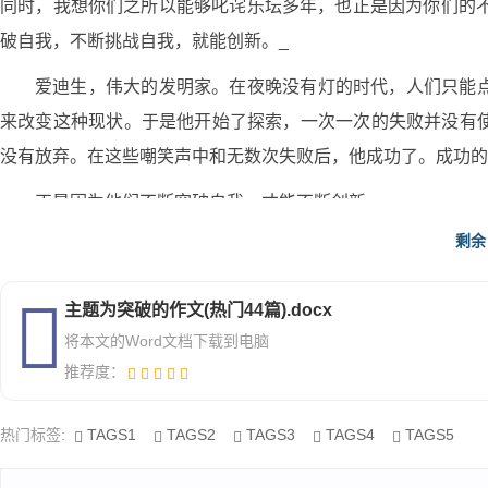
同时，我想你们之所以能够叱诧乐坛多年，也正是因为你们的不
破自我，不断挑战自我，就能创新。_
爱迪生，伟大的发明家。在夜晚没有灯的时代，人们只能
来改变这种现状。于是他开始了探索，一次一次的失败并没有
没有放弃。在这些嘲笑声中和无数次失败后，他成功了。成功的
正是因为他们不断突破自我，才能不断创新。
剩余
在人生的旅途中，我们需要创新。在生活中，我们要敢于
我，找到新的自我，开发自己的潜能，激发自己的潜能，向更好
主题为突破的作文(热门44篇).docx
不断挑战自我，突破自我，就能创新，创新从突破中来。
将本文的Word文档下载到电脑
推荐度：
主题为突破的作文4
热门标签:
TAGS1
TAGS2
TAGS3
TAGS4
TAGS5
大人都知道小孩有_隔锅香_的毛病，总以为别人的东西比