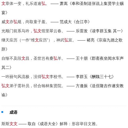
文
章体一变，礼乐道逾
弘
。
—— 萧嵩《奉和圣制送张说上集贤学士赐
宴》
威
文
亦
弘
规，尚取童子羞。
—— 范成大《合江亭》
光顺门前系马吟，
弘
文
馆里翠云春。
—— 乐雷发《读李群玉集 其一》
继天应历（一作“维
文
应历”），神武
弘
宣。
—— 褚亮《宗庙九德之歌
辞》
自惭不及段
文
昌，圣世岂有桑
弘
羊。
—— 王十朋《郡斋夜坐闻水车声
其二》
一吟丽句风流极，没得
弘
文
李校书。
—— 李群玉《酬魏三十七》
弘
文
弟子需补员，径合翰林集贤院。
—— 方逢振《送侄隆吉作遂安教
谕》
成语
斯斯
文
文
—— 取自《成语大全》
解释：形容举目文雅。