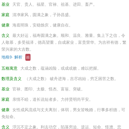
基业
天官、贵人、福星、官禄、祖基、进田、畜产。
家庭
清净家风，圆满之象，子孙昌盛。
健康
海底明珠，安稳馀庆，健康自在。
含义
最大好运，福寿圆满之象。顺和、温良、雅量。集上下之信，令
人敬慕，多受福泽，德高望重，自成家业，富贵荣华。为吉祥有德，繁
荣兴家的大吉数。
地格9· 解析
凶
五格寓意
大成之数，蕴涵凶险，或成或败，难以把握。
数理及含义
（大成之数） 破舟进海，吉尽凶始，穷乏困苦之数。
基业
官禄、图印、太极、怪杰、富翁、突破。
家庭
亲情不睦，道长说短者多。力持贤明尚平安。
健康
女性成风流或与丈夫离别，体弱，男女皆晚婚，行事多积德，可
免短命。
含义
浮沉不定之象。利去功空，陷落穷迫、逆运、短命、怪澹、悲