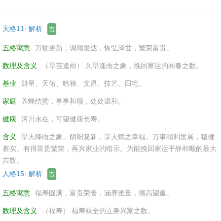
天格11· 解析
吉
五格寓意
万物更新，调顺发达，恢弘泽世，繁荣富贵。
数理及含义
（旱苗逢雨） 久旱逢雨之象，挽回家运的回春之数。
基业
财星、天佑、暗禄、文昌、技艺、田宅。
家庭
养蜂结蜜，事事和顺，处处温和。
健康
河川永在，可望健康长寿。
含义
旱天降雨之象。阴阳复新，享天赋之幸福。万事顺利发展，稳健
着实。有得富贵繁荣，再兴家业的暗示。为能挽回家运平静和顺的最大
吉数。
人格15· 解析
吉
五格寓意
福寿圆满，富贵荣誉，涵养雅量，德高望重。
数理及含义
（福寿） 福寿双全的立身兴家之数。