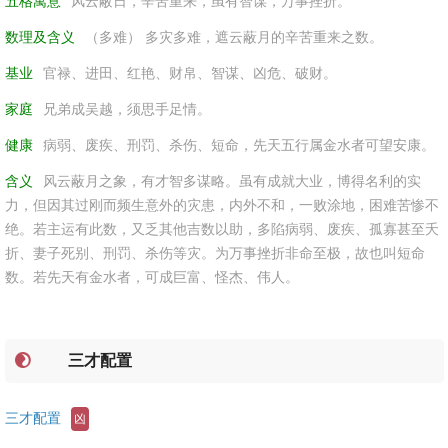
五格寓意
风云蔽日，辛苦重来，虽有智谋，万事挫折。
数理及含义
（多难） 多灾多难，遮云蔽月的辛苦重来之数。
基业
官禄、进田、红艳、财帛、智谋、凶危、破财。
家庭
兄弟成吴越，须思手足情。
健康
病弱、废疾、刑罚、杀伤、短命，先天五行属金水者可望安康。
含义
风云蔽月之象，有才智多谋略。虽有成就大业，博得名利的实
力，但因其过刚而频生意外的灾患，内外不和，一败涂地，困难苦惨不
绝。若主运有此数，又乏其他吉数以助，多陷病弱、废疾、孤寡甚至夭
折、妻子死别、刑罚、杀伤等灾。为万事挫折非命至极，故也叫短命
数。若先天有金水者，可成巨富、怪杰、伟人。
三才配置
三才配置
凶