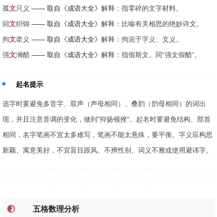
孤
文
只义
—— 取自《成语大全》
解释：指零碎的文字材料。
回
文
织锦
—— 取自《成语大全》
解释：比喻有关相思的绝妙诗文。
拘
文
牵义
—— 取自《成语大全》
解释：拘泥于字义、文义。
强
文
浉醋
—— 取自《成语大全》
解释：指假斯文。同“强文假醋”。
起名提示
选字时要避免多音字、双声（声母相同）、叠韵（韵母相同）的词出
现，并且注意音调的变化，做到"抑扬顿挫"。起名时要避免结构、部首
相同，名字笔画不宜太多难写，笔画不能太悬殊，要平衡。字义应构思
新颖、寓意美好，不宜盲目跟风、不辨性别、词义不雅或使用避讳字。
五格数理分析