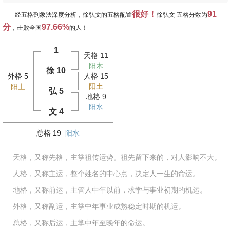
很好！
91
经五格剖象法深度分析，徐弘文的五格配置
徐弘文 五格分数为
分
97.66%
，击败全国
的人！
1
天格 11
阳木
徐 10
外格 5
人格 15
阳土
阳土
弘 5
地格 9
阳水
文 4
总格 19
阳水
天格，又称先格，主掌祖传运势。祖先留下来的，对人影响不大。
人格，又称主运，整个姓名的中心点，决定人一生的命运。
地格，又称前运，主管人中年以前，求学与事业初期的机运。
外格，又称副运，主掌中年事业成熟稳定时期的机运。
总格，又称后运，主掌中年至晚年的命运。