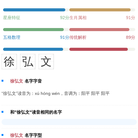
星座特征
92分
生肖属相
91分
五格数理
91分
传统解析
89分
徐
弘
文
徐弘文
名字字音
“徐弘文”读音为：xú hóng wén，音调为：阳平 阳平 阳平
和"徐弘文"读音相同的名字
徐弘文
名字字型