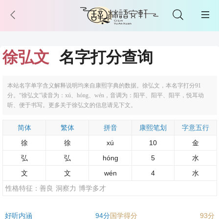
徐弘文
名字打分查询
本站名字单字含义解释说明均来自康熙字典的数据。徐弘文，本名字打分91
分。“徐弘文”读音为：xú、hóng、wén，音调为：阳平、阳平、阳平，悦耳动
听、便于书写。更多关于徐弘文的信息请见下文。
简体
繁体
拼音
康熙笔划
字意五行
徐
徐
xú
10
金
弘
弘
hóng
5
水
文
文
wén
4
水
性格特征：
善良
洞察力
博学多才
好听内涵
94分
国学得分
93分