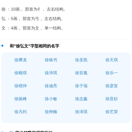
徐 ：10画， 部首为彳， 左右结构。
弘 ：5画， 部首为弓， 左右结构。
文 ：4画， 部首为文， 单一结构。
和"徐弘文"字型相同的名字
徐腾龙
徐铭书
徐圣凯
徐天琪
徐晓琪
徐沛琪
徐安胤
徐乐一
徐楷仲
徐涵亮
徐子瑞
徐彦宣
徐振峰
徐小敏
徐志鑫
徐亚杉
徐凡钧
徐烨楠
徐泽琪
徐艺荣