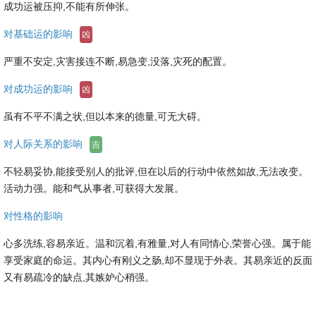
成功运被压抑,不能有所伸张。
对基础运的影响
凶
严重不安定,灾害接连不断,易急变,没落,灾死的配置。
对成功运的影响
凶
虽有不平不满之状,但以本来的德量,可无大碍。
对人际关系的影响
吉
不轻易妥协,能接受别人的批评,但在以后的行动中依然如故,无法改变。
活动力强。能和气从事者,可获得大发展。
对性格的影响
心多洗练,容易亲近。温和沉着,有雅量,对人有同情心,荣誉心强。属于能
享受家庭的命运。其内心有刚义之肠,却不显现于外表。其易亲近的反面
又有易疏冷的缺点,其嫉妒心稍强。