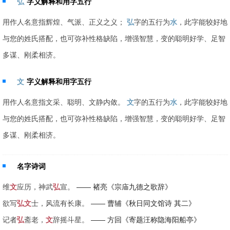
弘
字义解释和用字五行
用作人名意指辉煌、气派、正义之义；
弘
字的五行为
水
，此字能较好地
与您的姓氏搭配，也可弥补性格缺陷，增强智慧，变的聪明好学、足智
多谋、刚柔相济。
文
字义解释和用字五行
用作人名意指文采、聪明、文静内敛。
文
字的五行为
水
，此字能较好地
与您的姓氏搭配，也可弥补性格缺陷，增强智慧，变的聪明好学、足智
多谋、刚柔相济。
名字诗词
维
文
应历，神武
弘
宣。
—— 褚亮《宗庙九德之歌辞》
欲写
弘
文
士，风流有长康。
—— 曹辅《秋日同文馆诗 其二》
记者
弘
斋老，
文
辞摇斗星。
—— 方回《寄题汪称隐海阳船亭》