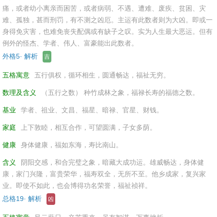
痛，或者幼小离亲而困苦，或者病弱、不遇、遭难、废疾、贫困、灾
难、孤独，甚而刑罚，有不测之凶厄。主运有此数者则为大凶。即或一
身得免灾害，也难免丧失配偶或有缺子之叹。实为人生最大恶运。但有
例外的怪杰、学者、伟人、富豪能出此数者。
外格5· 解析
吉
五格寓意
五行俱权，循环相生，圆通畅达，福祉无穷。
数理及含义
（五行之数） 种竹成林之象，福禄长寿的福德之数。
基业
学者、祖业、文昌、福星、暗禄、官星、财钱。
家庭
上下敦睦，相互合作，可望圆满，子女多荫。
健康
身体健康，福如东海，寿比南山。
含义
阴阳交感，和合完璧之象，暗藏大成功运。雄威畅达，身体健
康，家门兴隆，富贵荣华，福寿双全，无所不至。他乡成家，复兴家
业。即使不如此，也会博得功名荣誉，福祉祯祥。
总格19· 解析
凶