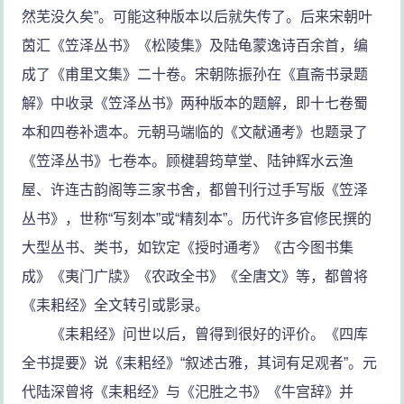
然芜没久矣”。可能这种版本以后就失传了。后来宋朝叶
茵汇《笠泽丛书》《松陵集》及陆龟蒙逸诗百余首，编
成了《甫里文集》二十卷。宋朝陈振孙在《直斋书录题
解》中收录《笠泽丛书》两种版本的题解，即十七卷蜀
本和四卷补遗本。元朝马端临的《文献通考》也题录了
《笠泽丛书》七卷本。顾楗碧筠草堂、陆钟辉水云渔
屋、许连古韵阁等三家书舍，都曾刊行过手写版《笠泽
丛书》，世称“写刻本”或“精刻本”。历代许多官修民撰的
大型丛书、类书，如钦定《授时通考》《古今图书集
成》《夷门广牍》《农政全书》《全唐文》等，都曾将
《耒耜经》全文转引或影录。
《耒耜经》问世以后，曾得到很好的评价。《四库
全书提要》说《耒耜经》“叙述古雅，其词有足观者”。元
代陆深曾将《耒耜经》与《汜胜之书》《牛宫辞》并