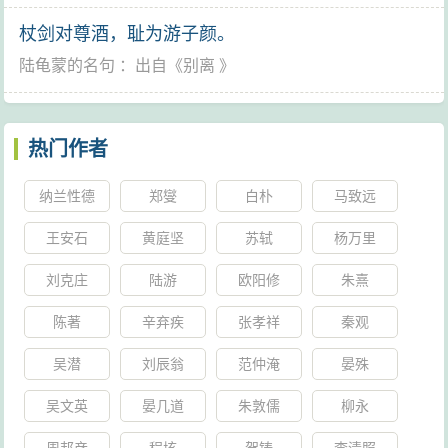
杖剑对尊酒，耻为游子颜。
陆龟蒙的名句
：出自《
别离
》
热门作者
纳兰性德
郑燮
白朴
马致远
王安石
黄庭坚
苏轼
杨万里
刘克庄
陆游
欧阳修
朱熹
陈著
辛弃疾
张孝祥
秦观
吴潜
刘辰翁
范仲淹
晏殊
吴文英
晏几道
朱敦儒
柳永