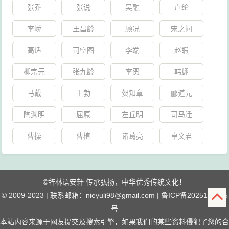
张乔
张说
吴融
卢纶
李峤
王昌龄
顾况
宋之问
高适
司空图
李端
赵嘏
柳宗元
张九龄
李贺
韩翃
马戴
王勃
贺知章
郦道元
陶渊明
屈原
左丘明
司马迁
曹操
曹植
诸葛亮
卓文君
©
辞林语安轩
传承弘扬，中华优秀传统文化！
© 2009-2023 | 联系邮箱：nieyuli98@gmail.com |
鲁ICP备2025184565
号
本站内容来源于网友提交及搜索引擎，如果我们的某些资料侵犯了您的合