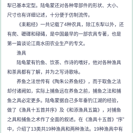
犁已基本定型。陆龟蒙还对各种零部件的形状、大小、
尺寸也有详细记述，十分便于仿制流传。
《耒耜经》一共记载了4种农具，除江东犁以外，还
有爬、礰礋和碌碡，是中国最早的一部农具专著，也是
第一篇谈论江南水田农业生产的专文。
渔具
陆龟蒙有钓鱼、饮茶、作诗的嗜好，他对各种渔具
和茶具都有了解，并为之写诗歌咏。
养鱼之法世传有《陶朱公养鱼经》，而于取鱼之法
却付诸阙如，实际上捕鱼远在养鱼之前，捕鱼之法和捕
鱼之具必定更多。陆龟蒙据自己多年垂钓江湖的经验，
做了《渔具十五首并序》及《和添渔具五篇》，对捕鱼
之具和捕鱼之术作了全面的叙述。在《渔具十五首》“序”
中，介绍了13类共19种渔具和两种渔法。19种渔具中有