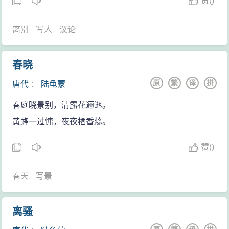
赞
(
)
离别
写人
议论
春晓
原
繁
译
拼
唐代
：
陆龟蒙
春庭晓景别，清露花逦迤。
黄蜂一过慵，夜夜栖香蕊。
赞
(
)
春天
写景
离骚