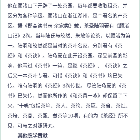
他在顾渚山下开辟了一处茶园，每年都要收取租茶，并
区分为各种等级。顾渚山在浙江湖州，是个著名的产茶
区。据《郡斋读书志·杂家类》载，茶圣陆羽著有《顾渚
山记》2卷。当年陆氏与皎然、朱放等论茶，以顾渚为第
一。陆羽和皎然都是当时的茶叶名家，分别著有《茶
经》和《茶诀》。陆龟蒙在此开设茶园。深受前辈的影
响，他写过《茶书》一篇，是继《茶经》、《茶诀》之
后又一本茶叶专著。可惜《茶诀》和《茶书》均已失
传。唯有陆羽的《茶经》3卷传世。 尽管陆龟蒙的《茶
书》已失传，然而他所作的《和茶具十咏》却保留了下
来，“十咏”包括茶坞、茶人、茶笱、茶籝、茶舍、茶灶、
茶焙、茶鼎、茶瓯、煮茶等10项，有的为《茶经》所不
见，可与之对照研究。
其他农学贡献