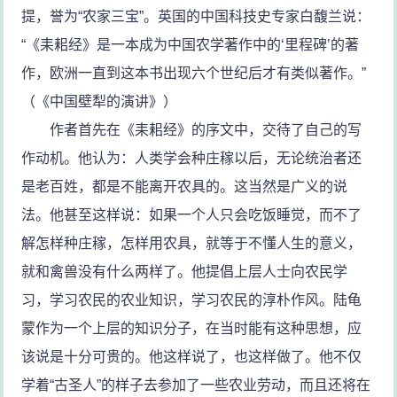
提，誉为“农家三宝”。英国的中国科技史专家白馥兰说：
“《耒耜经》是一本成为中国农学著作中的‘里程碑’的著
作，欧洲一直到这本书出现六个世纪后才有类似著作。”
（《中国壁犁的演讲》）
作者首先在《耒耜经》的序文中，交待了自己的写
作动机。他认为：人类学会种庄稼以后，无论统治者还
是老百姓，都是不能离开农具的。这当然是广义的说
法。他甚至这样说：如果一个人只会吃饭睡觉，而不了
解怎样种庄稼，怎样用农具，就等于不懂人生的意义，
就和禽兽没有什么两样了。他提倡上层人士向农民学
习，学习农民的农业知识，学习农民的淳朴作风。陆龟
蒙作为一个上层的知识分子，在当时能有这种思想，应
该说是十分可贵的。他这样说了，也这样做了。他不仅
学着“古圣人”的样子去参加了一些农业劳动，而且还将在