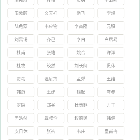
周邦彦
程垓
贺铸
李清照
周敦颐
文天祥
岳飞
李煜
陆龟蒙
韦应物
李商隐
元稹
刘禹锡
齐己
李白
白居易
杜甫
张籍
姚合
许浑
杜牧
皎然
刘长卿
贯休
贾岛
温庭筠
孟郊
王维
韩愈
王建
钱起
岑参
罗隐
郑谷
杜荀鹤
方干
孟浩然
戴叔伦
权德舆
韩偓
皮日休
张祜
韦庄
皇甫冉