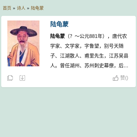
首页
»
诗人
»
陆龟蒙
陆龟蒙
陆龟蒙
（？～公元881年），唐代农
学家、文学家，字鲁望，别号天随
子、江湖散人、甫里先生，江苏吴县
人。曾任湖州、苏州刺史幕僚，后隐
居松江甫里，编著有《甫里先生文
赞
(
)
集》等。 他的小品文主要收在《笠
泽丛书》中，现实针对性强，议论也
颇精切，如《野庙碑》、《记稻鼠》
等。
陆龟蒙
与皮日休交友，世称“皮
陆”，诗以写景咏物为多。
陆龟蒙的
诗文(479篇)
陆龟蒙的名句(5条)