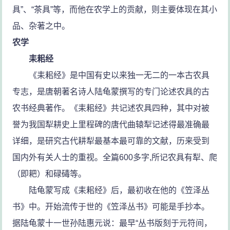
具”、“茶具”等，而他在农学上的贡献，则主要体现在其小
品、杂著之中。
农学
耒耜经
《耒耜经》是中国有史以来独一无二的一本古农具
专志，是唐朝著名诗人陆龟蒙撰写的专门论述农具的古
农书经典著作。《耒耜经》共记述农具四种，其中对被
誉为我国犁耕史上里程碑的唐代曲辕犁记述得最准确最
详细，是研究古代耕犁最基本最可靠的文献，历来受到
国内外有关人士的重视。全篇600多字,所记农具有犁、爬
（即耙）和碌碡等。
陆龟蒙写成《耒耜经》后，最初收在他的《笠泽丛
书》中。开始流传于世的《笠泽丛书》可能是手抄本。
据陆龟蒙十一世孙陆惠元说：最早“丛书版刻于元符间，