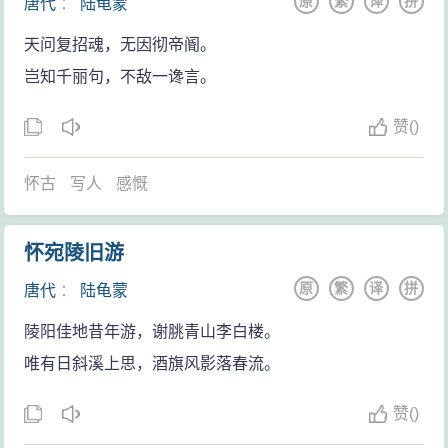
原
繁
译
拼
唐代
：
陆龟蒙
天问复招魂，无因彻帝阍。
岂知千丽句，不敌一谗言。
赞
(
)
怀古
写人
感慨
怀宛陵旧游
原
繁
译
拼
唐代
：
陆龟蒙
陵阳佳地昔年游，谢脁青山李白楼。
唯有日斜溪上思，酒旗风影落春流。
赞
(
)