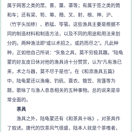
属于网罟之类的罛、罾、罺、罩等；有属于签之类的筒
和车；还有梁、笱、箄、矠、叉、射、桹、神、沪、
（竹字头加椮）、舴艋、笭箵。这些渔具主要是根据不
同的制造材料和制造方法，以及不同的用途和用法来划
分的。两种渔法即“或以术招之，或药而尽之”。凡此种
种，正如他自己所说：“矢鱼之具，莫不穷极其趣。”陆龟
蒙的好友皮日休对他的渔具诗十分赞赏，认为“凡有渔已
来，术之与器，莫不尽于是也”。在《和添渔具五篇》
中，陆龟蒙还以渔庵、钓矾、蓑衣、篛笠、背篷等为
题，歌咏了与渔人息息相关的五种事物。总的说来是非
常全面的。
茶具
渔具之外，陆龟蒙还有《和茶具十咏》，对茶具作
了叙述。唐代的饮茶风气很盛，陆本人就是个茶嗜者，