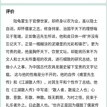
评价
陆龟蒙生于官僚世家，却终身以农为业，虽以隐土
自诩，却怀儒家之志，修身持家、治国平天下的理想每
见于笔端，正如鲁迅先生所说，他和皮日休一样“并没有
忘记天下，正是一榻糊涂的泥塘里的光彩和锋芒”。更为
可贵的是，他虽胸怀天下，饮誉文坛，却能将历来不为
文人和士大夫所重视的农具，进行细致的研究总结，甘
做小人之事，为中国古代农具发展史留下宝贵的文字记
载。 这与他的性格是分不开的，他的自传《甫里先生
传》和《江湖散人传》，对其生平和个性作了总结。他
在《江湖散人传》中写道：“散人者，散诞之人也；心
散、意散、形散、神散。既无羁限，为时之怪，民束于
礼乐者外之，曰此散人也。”也许正是因为摆脱了儒家传