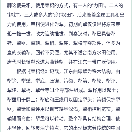
脚这便是耜。使用耒耜的方式，有一人的“力田”。二人的
“耦耕”。三人或多人的“劦(协)田”。后来随着金属工具和兽
力的使用，耒耜便进化为犁。初期的犁仅仅是将原来耒
耜一推一拔，改为连续推拔。到秦汉时，犁已具备犁
铧、犁壁、犁辕、犁梢、犁底、犁横等零部件，但多为
直的长辕犁。回转不灵便，尤其不适合南方水田使用。
唐代时长辕犁改进为曲辕犁，并在江东一带广泛使用。
根据《耒耜经》记载，江东曲辕犁为铁木结构，由
犁铧、犁壁、犁底、压镵、策额、犁箭、犁辕、犁评、
犁建、犁梢、犁盘等11个零部件组成。犁铧用以起土；
犁壁用于翻土；犁底和压鑱用以固定犁头；策额保护犁
壁；犁箭和犁评用以调节耕地深浅；犁梢控制宽窄；犁
辕短而弯曲；犁盘可以转动。整个犁具有结构合理、使
用轻便、回转灵活等特点，它的出现标志着传统的中国