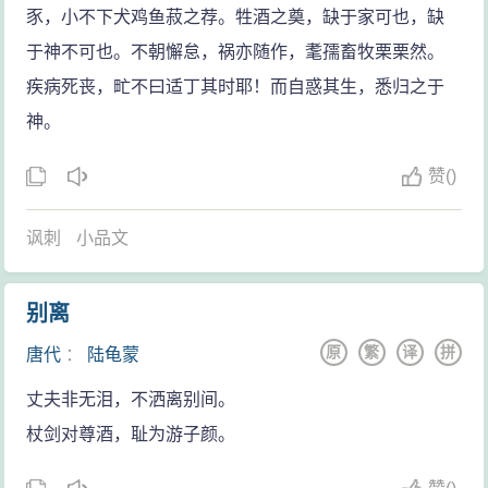
豕，小不下犬鸡鱼菽之荐。牲酒之奠，缺于家可也，缺
于神不可也。不朝懈怠，祸亦随作，耄孺畜牧栗栗然。
疾病死丧，甿不曰适丁其时耶！而自惑其生，悉归之于
神。
赞
(
)
讽刺
小品文
别离
原
繁
译
拼
唐代
：
陆龟蒙
丈夫非无泪，不洒离别间。
杖剑对尊酒，耻为游子颜。