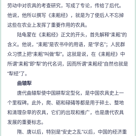
劳动中对农具的考查研究，写成了专论，传给了后代。
他说，他所以撰写《耒耜经》，就是为了使后人不忘掉
这些在农业上发挥了重要作用的农具。
陆龟蒙在《耒耜经》正文的开头，首先解释“耒耜”的
含义。他说，“耒耜”是农书中的用语，是“学名”；人民群
众习惯上把“耒耜”叫做“犁”。这就是说，在《耒耜经》中
所谓“耒耜”即“犁”的代名词，因而所谓“耒耜经”自然也就是
“犁经”了。
曲辕犁
唐代曲辕犁使中国耕犁定型化，是中国农具史上一
个里程碑。此外，爬、砺和碌碡等都是用于碎土、整地
和清理杂草的农具，它们的出现和推广，也是唐代农具
发展的重要标志。
隋、唐以后，特别是“安史之乱”以后，中国的经济重