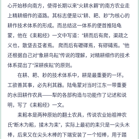
心开始移向南方，使得长期以来“火耕水耨”的南方农业走
上精耕细作的道路。其标志便是以“耕、耙、耖”为核心的
耕作技术体系的形成。而总结这一体系的便首推陆龟
蒙，他在《耒耜经》一文中写道：“耕而后有爬，渠疏之
义也，散垡去芟者焉。 爬而后有礰礋焉，有磟碡焉。”他
还根据自己对“象耕鸟耘”传说的理解，对精耕细作的技术
体系提出了“深耕疾耘”的原则。
在耕、耙、耖的技术体系中，耕是最重要的一环。
工欲善其事，必先利其器。陆龟蒙对当时江东一带重要
的水田耕作农具——犁的各部构造与功能作了记述和说
明，写了《耒耜经》一文。
耒耜本是两种原始的翻土农具，传说农业始祖神农
氏“断木为耜，揉木为耒”，实际上最初的耒只是一尖头木
棒，后来又在尖头木棒的下端安装了一个短棒，用于踏