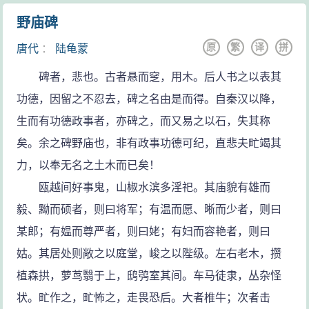
野庙碑
原
繁
译
拼
唐代
：
陆龟蒙
碑者，悲也。古者悬而窆，用木。后人书之以表其
功德，因留之不忍去，碑之名由是而得。自秦汉以降，
生而有功德政事者，亦碑之，而又易之以石，失其称
矣。余之碑野庙也，非有政事功德可纪，直悲夫甿竭其
力，以奉无名之土木而已矣！
瓯越间好事鬼，山椒水滨多淫祀。其庙貌有雄而
毅、黝而硕者，则曰将军；有温而愿、晰而少者，则曰
某郎；有媪而尊严者，则曰姥；有妇而容艳者，则曰
姑。其居处则敞之以庭堂，峻之以陛级。左右老木，攒
植森拱，萝茑翳于上，鸱鸮室其间。车马徒隶，丛杂怪
状。甿作之，甿怖之，走畏恐后。大者椎牛；次者击