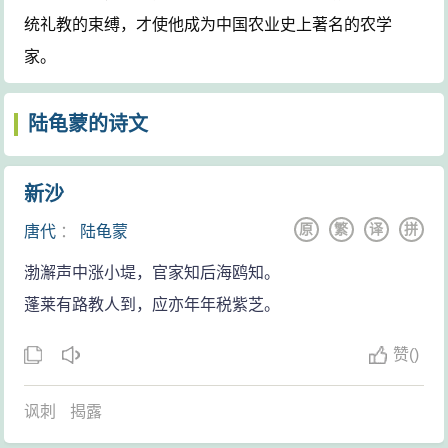
统礼教的束缚，才使他成为中国农业史上著名的农学
家。
陆龟蒙的诗文
新沙
原
繁
译
拼
唐代
：
陆龟蒙
渤澥声中涨小堤，官家知后海鸥知。
蓬莱有路教人到，应亦年年税紫芝。
赞
(
)
讽刺
揭露