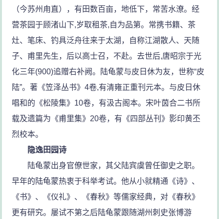
（今苏州甪直），有田数百亩，地低下，常苦水潦。经
营茶园于顾渚山下,岁取租茶,自为品第。常携书籍、茶
灶、笔床、钓具泛舟往来于太湖，自称江湖散人、天随
子、甫里先生，后以高士召，不赴。去世后,唐昭宗于光
化三年(900)追赠右补阙。陆龟蒙与皮日休为友，世称“皮
陆”。著《笠泽丛书》4卷,有清雍正重刊元本。与皮日休
唱和的《松陵集》10卷，有汲古阁本。宋叶茵合二书所
载及遗篇为《甫里集》20卷，有《四部丛刊》影印黄丕
烈校本。
隐逸田园诗
陆龟蒙出身官僚世家，其父陆宾虞曾任御史之职。
早年的陆龟蒙热衷于科举考试。他从小就精通《诗》、
《书》、《仪礼》、《春秋》等儒家经典，对《春秋》
更有研究。屡试不第之后陆龟蒙跟随湖州刺史张博游