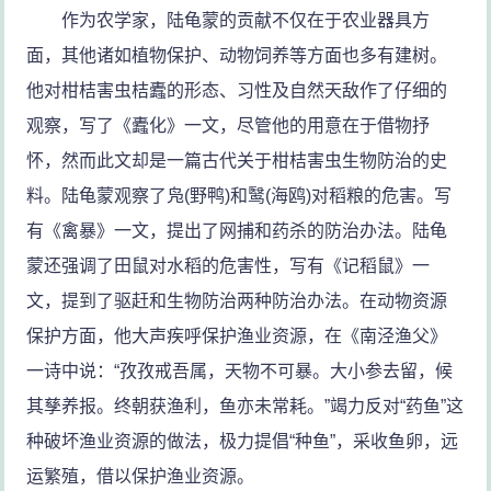
作为农学家，陆龟蒙的贡献不仅在于农业器具方
面，其他诸如植物保护、动物饲养等方面也多有建树。
他对柑桔害虫桔蠹的形态、习性及自然天敌作了仔细的
观察，写了《蠹化》一文，尽管他的用意在于借物抒
怀，然而此文却是一篇古代关于柑桔害虫生物防治的史
料。陆龟蒙观察了凫(野鸭)和鹥(海鸥)对稻粮的危害。写
有《禽暴》一文，提出了网捕和药杀的防治办法。陆龟
蒙还强调了田鼠对水稻的危害性，写有《记稻鼠》一
文，提到了驱赶和生物防治两种防治办法。在动物资源
保护方面，他大声疾呼保护渔业资源，在《南泾渔父》
一诗中说：“孜孜戒吾属，天物不可暴。大小参去留，候
其孳养报。终朝获渔利，鱼亦未常耗。”竭力反对“药鱼”这
种破坏渔业资源的做法，极力提倡“种鱼”，采收鱼卵，远
运繁殖，借以保护渔业资源。