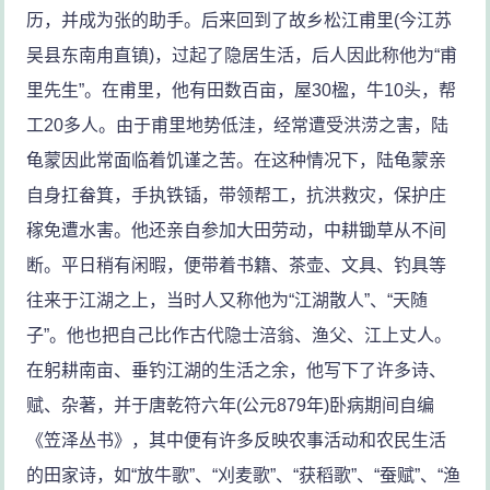
历，并成为张的助手。后来回到了故乡松江甫里(今江苏
吴县东南甪直镇)，过起了隐居生活，后人因此称他为“甫
里先生”。在甫里，他有田数百亩，屋30楹，牛10头，帮
工20多人。由于甫里地势低洼，经常遭受洪涝之害，陆
龟蒙因此常面临着饥谨之苦。在这种情况下，陆龟蒙亲
自身扛畚箕，手执铁锸，带领帮工，抗洪救灾，保护庄
稼免遭水害。他还亲自参加大田劳动，中耕锄草从不间
断。平日稍有闲暇，便带着书籍、茶壶、文具、钓具等
往来于江湖之上，当时人又称他为“江湖散人”、“天随
子”。他也把自己比作古代隐士涪翁、渔父、江上丈人。
在躬耕南亩、垂钓江湖的生活之余，他写下了许多诗、
赋、杂著，并于唐乾符六年(公元879年)卧病期间自编
《笠泽丛书》，其中便有许多反映农事活动和农民生活
的田家诗，如“放牛歌”、“刈麦歌”、“获稻歌”、“蚕赋”、“渔