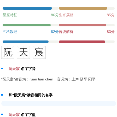
星座特征
86分
生肖属相
85分
五格数理
82分
传统解析
83分
阮
天
宸
阮天宸
名字字音
“阮天宸”读音为：ruǎn tiān chén，音调为：上声 阴平 阳平
和"阮天宸"读音相同的名字
阮天宸
名字字型