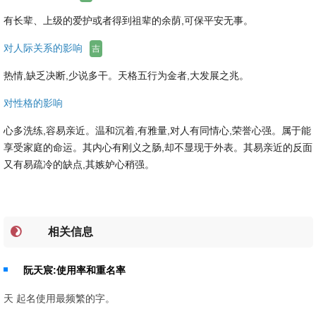
有长辈、上级的爱护或者得到祖辈的余荫,可保平安无事。
对人际关系的影响
吉
热情,缺乏决断,少说多干。天格五行为金者,大发展之兆。
对性格的影响
心多洗练,容易亲近。温和沉着,有雅量,对人有同情心,荣誉心强。属于能
享受家庭的命运。其内心有刚义之肠,却不显现于外表。其易亲近的反面
又有易疏冷的缺点,其嫉妒心稍强。
相关信息
阮天宸:使用率和重名率
天 起名使用最频繁的字。