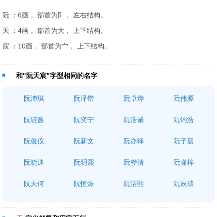
阮 ：6画， 部首为阝， 左右结构。
天 ：4画， 部首为大， 上下结构。
宸 ：10画， 部首为宀， 上下结构。
和"阮天宸"字型相同的名字
阮沛琪
阮泽锴
阮卓烨
阮伟源
阮钰鑫
阮奕宁
阮浩诚
阮钧浩
阮俊仪
阮新文
阮亦铎
阮子晨
阮晓迪
阮明熙
阮桦清
阮潇梓
阮天何
阮恒烁
阮洁熙
阮辰琰