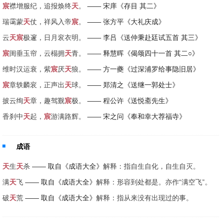
宸
襟增服纪，追报焕终
天
。
—— 宋庠《存目 其二》
瑞霭蒙
天
仗，祥风入帝
宸
。
—— 张方平《大礼庆成》
云
天
宸
极邃，日月衮衣明。
—— 李吕《送仲秉赴廷试五首 其三》
宸
闺垂玉帘，云榻拥
天
青。
—— 释慧晖《偈颂四十一首 其二○》
维时汉运衰，紫
宸
厌
天
狼。
—— 方一夔《过深浦罗给事隐旧居》
宸
章轶麟衮，正声出
天
球。
—— 郑清之《送继一郭处士》
披云绚
天
章，趣驾觐
宸
极。
—— 程公许《送悦斋先生》
香刹中
天
起，
宸
游满路辉。
—— 宋之问《奉和幸大荐福寺》
成语
天
生
天
杀
—— 取自《成语大全》
解释：指自生自化，自生自灭。
满
天
飞
—— 取自《成语大全》
解释：形容到处都是。亦作“满空飞”。
破
天
荒
—— 取自《成语大全》
解释：指从来没有出现过的事。