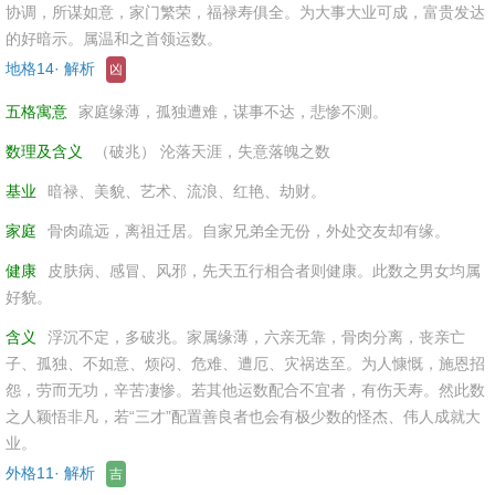
协调，所谋如意，家门繁荣，福禄寿俱全。为大事大业可成，富贵发达
的好暗示。属温和之首领运数。
地格14· 解析
凶
五格寓意
家庭缘薄，孤独遭难，谋事不达，悲惨不测。
数理及含义
（破兆） 沦落天涯，失意落魄之数
基业
暗禄、美貌、艺术、流浪、红艳、劫财。
家庭
骨肉疏远，离祖迁居。自家兄弟全无份，外处交友却有缘。
健康
皮肤病、感冒、风邪，先天五行相合者则健康。此数之男女均属
好貌。
含义
浮沉不定，多破兆。家属缘薄，六亲无靠，骨肉分离，丧亲亡
子、孤独、不如意、烦闷、危难、遭厄、灾祸迭至。为人慷慨，施恩招
怨，劳而无功，辛苦凄惨。若其他运数配合不宜者，有伤天寿。然此数
之人颖悟非凡，若“三才”配置善良者也会有极少数的怪杰、伟人成就大
业。
外格11· 解析
吉