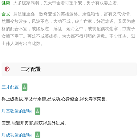
健康
大多破家病弱，先天带金者可望平安，男子有双妻之虑。
含义
属波澜重叠，数奇变怪的英雄运格。秉性颖悟，富有义气侠情。
然而变故常多，风波不息，大功不成，破产亡家，好运难遂。又因为他
格的配合不宜，或陷放逆、淫乱、短命之中，或丧配偶枕边寒，或丧子
女膝下零丁。英雄不成英雄祸，为大都不得顺境的运数。不少怪杰、烈
士伟人则有出自此数。
三才配置
三才配置
吉
得上级提拔,享父母余德,易成功,心身健全,得长寿享荣誉。
对基础运的影响
吉
安定,能避开灾害,能获得意外进展。
对成功运的影响
吉