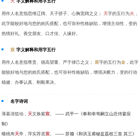
天
字义解释和用字五行
用作人名意指思维辽阔、天子骄子、心胸宽阔之义；
天
字的五行为
火
，
此字能较好地与您的姓氏搭配，也可弥补性格缺陷，增强主动性，变的
热情好礼、善交朋友、口才佳、人缘好。
宸
字义解释和用字五行
用作人名意指尊贵、德高望重、严于律己之义；
宸
字的五行为
金
，此字
能较好地与您的姓氏搭配，也可弥补性格缺陷，增强决断力，变的行动
稳健、办事认真、刚毅果决。
名字诗词
薄暮清笳动，
天
文焕紫
宸
。
—— 武平一《奉和幸韦嗣立山庄侍宴应
制》
蟠桃寿
天
帝，萍实荐居
宸
。
—— 苏籀《和洪玉甫秘监荔枝三首 其三》