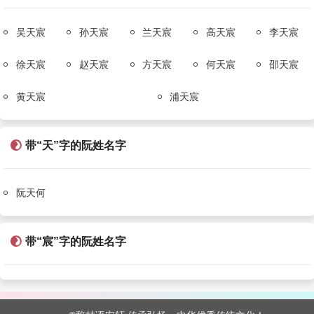
吴天宸
孙天宸
兰天宸
高天宸
李天宸
徐天宸
赵天宸
方天宸
何天宸
邵天宸
黄天宸
浦天宸
带“天”字的阮姓名字
阮天何
带“宸”字的阮姓名字