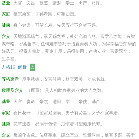
基业
天官、文昌、技艺、进财、学士、田产、财库。
家庭
祖宗余荫，子孙孝顺，可望团圆。
健康
身心健康，可望长寿。先天五行不合者不遇。
含义
天地溢现瑞气，享天赐之福，处处充满吉兆。富学艺才能，有智
谋奇略。忍柔当事，任何难事皆巧于措置而奏大功，为得享福贵荣华的
好诱导。得贵人相助，受惠丰厚，易得信用，建功立业，富贵双全，一
生享福。
人格16· 解析
吉
五格寓意
厚重载德，安富尊荣，财官双美，功成名就。
数理及含义
（厚重） 贵人相助兴家兴业的大吉之数。
基业
天官、贵命、豪杰、进田、学士、豪侠、基产。
家庭
春日花开，可望家庭圆满。男子有贤妻，女子不宜早婚。
健康
花草逢春，易溺于色情，戒慎者可望健康长寿。
含义
反凶化吉象。位尊望重，建立基业。雅量厚重，足智多谋，善于