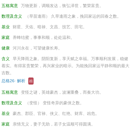
五格寓意
万物更新，调顺发达，恢弘泽世，繁荣富贵。
数理及含义
（旱苗逢雨） 久旱逢雨之象，挽回家运的回春之数。
基业
财星、天佑、暗禄、文昌、技艺、田宅。
家庭
养蜂结蜜，事事和顺，处处温和。
健康
河川永在，可望健康长寿。
含义
旱天降雨之象。阴阳复新，享天赋之幸福。万事顺利发展，稳健
着实。有得富贵繁荣，再兴家业的暗示。为能挽回家运平静和顺的最大
吉数。
总格26· 解析
凶
五格寓意
变怪之谜，英雄豪杰，波澜重叠，而奏大功。
数理及含义
（变怪） 变怪奇异的豪侠之数。
基业
豪杰、郡臣、官禄、侠义、红艳、财库、凶危。
家庭
亲情无义，妻子无助，若子女温顺可得圆满。