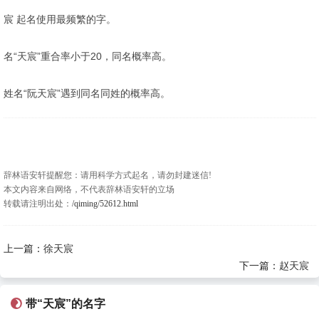
宸 起名使用最频繁的字。
名“天宸”重合率小于20，同名概率高。
姓名“阮天宸”遇到同名同姓的概率高。
辞林语安轩提醒您：请用科学方式起名，请勿封建迷信!
本文内容来自网络，不代表辞林语安轩的立场
转载请注明出处：
/qiming/52612.html
上一篇：
徐天宸
下一篇：
赵天宸
带“天宸”的名字