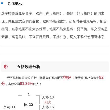
起名提示
选字时要避免多音字、双声（声母相同）、叠韵（韵母相同）的词出
现，并且注意音调的变化，做到"抑扬顿挫"。起名时要避免结构、部首
相同，名字笔画不宜太多难写，笔画不能太悬殊，要平衡。字义应构思
新颖、寓意美好，不宜盲目跟风、不辨性别、词义不雅或使用避讳字。
五格数理分析
很好！
82
经五格剖象法深度分析，阮天宸的五格配置
阮天宸 五格分数为
分
81.36%
，击败全国
的人！
1
天格 13
阳火
阮 12
外格 11
人格 16