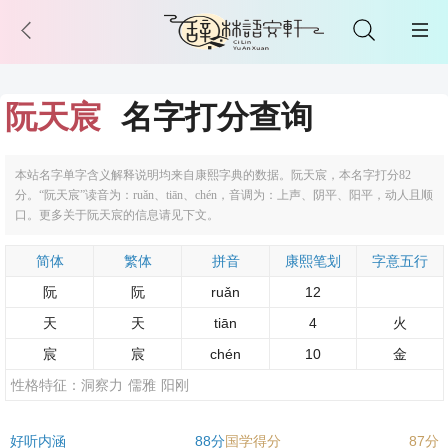
阮天宸
名字打分查询
本站名字单字含义解释说明均来自康熙字典的数据。阮天宸，本名字打分82
分。“阮天宸”读音为：ruǎn、tiān、chén，音调为：上声、阴平、阳平，动人且顺
口。更多关于阮天宸的信息请见下文。
简体
繁体
拼音
康熙笔划
字意五行
阮
阮
ruǎn
12
天
天
tiān
4
火
宸
宸
chén
10
金
性格特征：
洞察力
儒雅
阳刚
好听内涵
88分
国学得分
87分