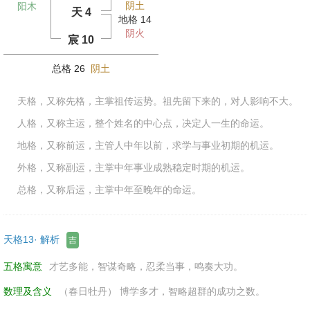
阴土
阳木
天 4
地格 14
阴火
宸 10
总格 26
阴土
天格，又称先格，主掌祖传运势。祖先留下来的，对人影响不大。
人格，又称主运，整个姓名的中心点，决定人一生的命运。
地格，又称前运，主管人中年以前，求学与事业初期的机运。
外格，又称副运，主掌中年事业成熟稳定时期的机运。
总格，又称后运，主掌中年至晚年的命运。
天格13· 解析
吉
五格寓意
才艺多能，智谋奇略，忍柔当事，鸣奏大功。
数理及含义
（春日牡丹） 博学多才，智略超群的成功之数。