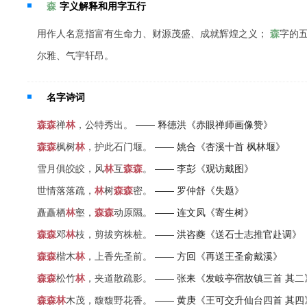
森
字义解释和用字五行
用作人名意指富有生命力、财源茂盛、成就辉煌之义；
森
字的
尔雅、气宇轩昂。
名字诗词
森
森
禅
林
，公特秀出。
—— 释德洪《赤眼禅师画像赞》
森
森
枫树
林
，护此石门堰。
—— 姚合《杏溪十首 枫林堰》
雪月俱皎皎，风
林
互
森
森
。
—— 李彭《观访戴图》
世情落落疏，
林
树
森
森
密。
—— 罗仲舒《失题》
矗矗栖
林
壑，
森
森
动原隰。
—— 连文凤《寄生树》
森
森
邓
林
枝，剪拔穷株桩。
—— 洪咨夔《送石士志推官赴调》
森
森
楷木
林
，上香先圣前。
—— 方回《再送王圣俞戴溪》
森
森
松竹
林
，夹道散疏影。
—— 张耒《发岐亭宿故镇三首 其二
森
森
林
木茂，馥馥野花香。
—— 黄庚《王可交升仙台四首 其四