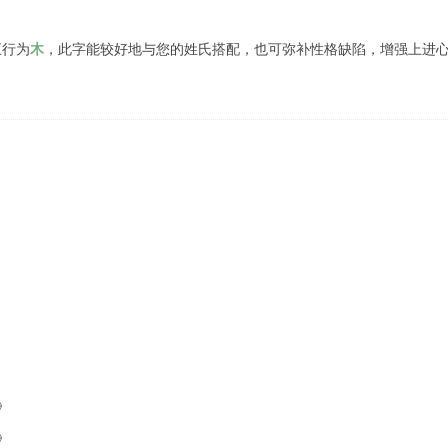
五行为
木
，此字能较好地与您的姓氏搭配，也可弥补性格缺陷，增强上进
》
》