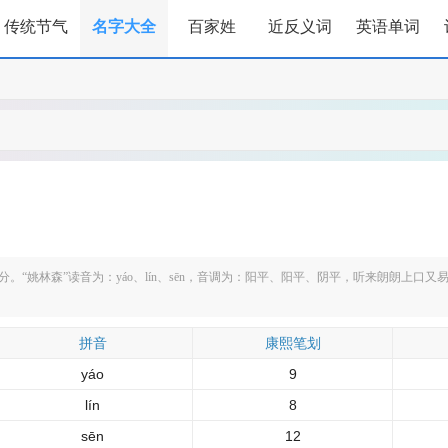
传统节气
名字大全
百家姓
近反义词
英语单词
“姚林森”读音为：yáo、lín、sēn，音调为：阳平、阳平、阴平，听来朗朗上口
拼音
康熙笔划
yáo
9
lín
8
sēn
12