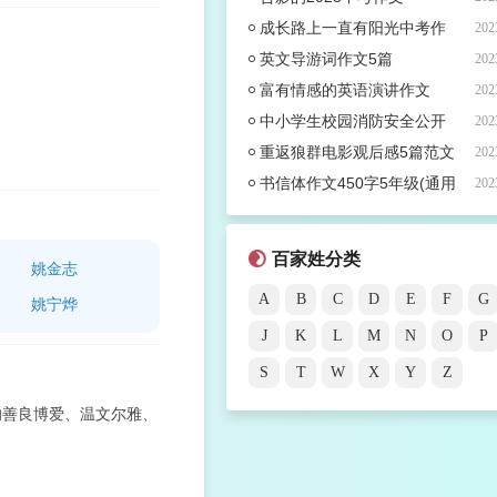
成长路上一直有阳光中考作
202
文
英文导游词作文5篇
202
富有情感的英语演讲作文
202
中小学生校园消防安全公开
202
课观后感五篇范文
重返狼群电影观后感5篇范文
202
书信体作文450字5年级(通用
202
38篇)
百家姓分类
姚金志
A
B
C
D
E
F
G
姚宁烨
J
K
L
M
N
O
P
S
T
W
X
Y
Z
的善良博爱、温文尔雅、