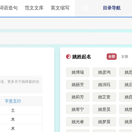
词语造句
范文文库
英文缩写
目录导航
姚姓起名
全部
女孩
姚博瑞
姚彦鸿
姚
又易读。更多关于姚林森的信
姚丽芳
姚润珏
姚
姚莉芳
姚芷萱
姚
字意五行
姚宥宁
姚昱昊
姚
土
木
姚光睿
姚梦晨
姚
木