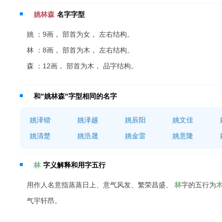
姚林森
名字字型
姚 ：9画， 部首为女， 左右结构。
林 ：8画， 部首为木， 左右结构。
森 ：12画， 部首为木， 品字结构。
和"姚林森"字型相同的名字
姚泽锴
姚泽越
姚辰阳
姚文佳
姚清楚
姚浩晟
姚金雷
姚意隆
林
字义解释和用字五行
用作人名意指蒸蒸日上、意气风发、繁荣昌盛、
林
字的五行为
气宇轩昂。