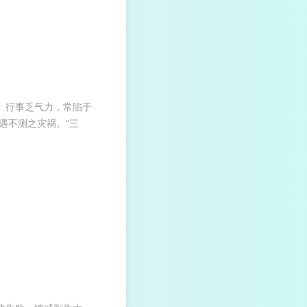
。行事乏气力，常陷于
遇不测之灾祸。“三