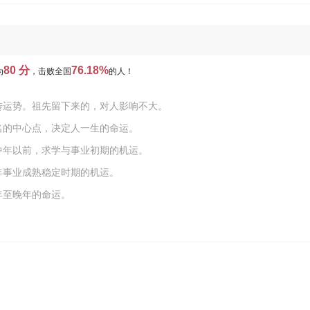
80 分
76.18%
为
，击败全国
的人！
传运势。祖先留下来的，对人影响不大。
名的中心点，决定人一生的命运。
中年以前，求学与事业初期的机运。
年事业成熟稳定时期的机运。
年至晚年的命运。