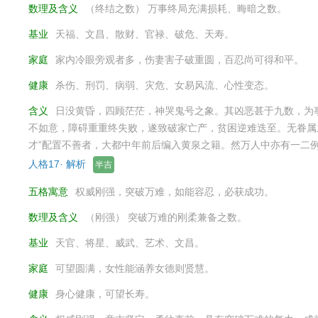
数理及含义
（终结之数） 万事终局充满损耗、晦暗之数。
基业
天福、文昌、散财、官禄、破危、天寿。
家庭
家内冷眼旁观者多，伤妻害子破重圆，百忍尚可得和平。
健康
杀伤、刑罚、病弱、灾危、女易风流、心性变态。
含义
日没黄昏，四顾茫茫，神哭鬼号之象。其凶恶甚于九数，为
不如意，障碍重重终失败，遂致破家亡产，贫困逆难迭至。无眷属
才”配置不善者，大都中年前后编入黄泉之籍。然万人中亦有一二
人格17· 解析
半吉
五格寓意
权威刚强，突破万难，如能容忍，必获成功。
数理及含义
（刚强） 突破万难的刚柔兼备之数。
基业
天官、将星、威武、艺术、文昌。
家庭
可望圆满，女性能涵养女德则贤慧。
健康
身心健康，可望长寿。