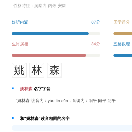
性格特征：
洞察力
内敛
安康
好听内涵
87分
国学得分
生肖属相
84分
五格数理
姚
林
森
姚林森
名字字音
“姚林森”读音为：yáo lín sēn，音调为：阳平 阳平 阴平
和"姚林森"读音相同的名字