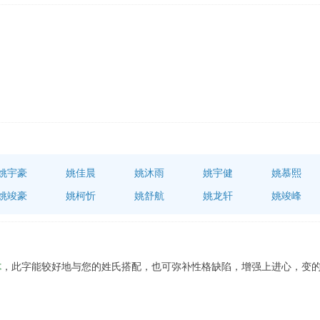
姚宇豪
姚佳晨
姚沐雨
姚宇健
姚慕熙
姚竣豪
姚柯忻
姚舒航
姚龙轩
姚竣峰
木
，此字能较好地与您的姓氏搭配，也可弥补性格缺陷，增强上进心，变