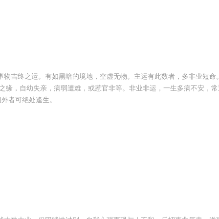
事物吉终之运。有如黑暗的境地，空虚无物。主运有此数者，多非业短命
之缘，自幼失亲，病弱遭难，或惹官非等。非业非运，一生多病不安，常
例外者可绝处逢生。