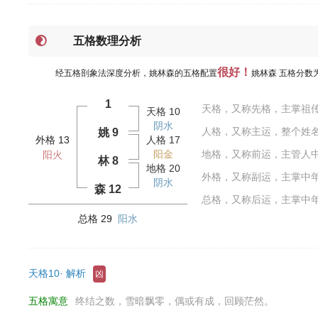
五格数理分析
很好！
经五格剖象法深度分析，姚林森的五格配置
姚林森 五格分数
1
天格，又称先格，主掌祖
天格 10
阴水
人格，又称主运，整个姓
姚 9
外格 13
人格 17
阳金
地格，又称前运，主管人
阳火
林 8
地格 20
外格，又称副运，主掌中
阴水
森 12
总格，又称后运，主掌中
总格 29
阳水
天格10· 解析
凶
五格寓意
终结之数，雪暗飘零，偶或有成，回顾茫然。