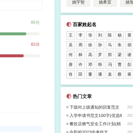
姚宇智
姚希宜
姚
85分
百家姓起名
王
李
张
刘
陈
杨
黄
82分
吴
周
徐
孙
马
朱
胡
何
林
高
罗
郑
梁
谢
唐
许
邓
韩
冯
曹
彭
肖
田
董
潘
袁
蔡
蒋
热门文章
下级对上级通知的回复范文
202
(热门53篇)
入学申请书范文100字(优选8
202
篇)
餐饮店燃气安全工作计划(精
202
选7篇)
合影的2023中考作文
202