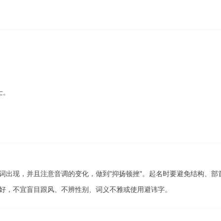
士。
。
词出现，并且注意音调的变化，做到"抑扬顿挫"。起名时要避免结构、部
好，不宜盲目跟风、不辨性别、词义不雅或使用避讳字。