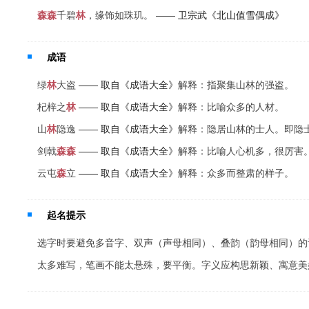
森
森
千碧
林
，缘饰如珠玑。
—— 卫宗武《北山值雪偶成》
成语
绿
林
大盗
—— 取自《成语大全》
解释：指聚集山林的强盗。
杞梓之
林
—— 取自《成语大全》
解释：比喻众多的人材。
山
林
隐逸
—— 取自《成语大全》
解释：隐居山林的士人。即隐
剑戟
森
森
—— 取自《成语大全》
解释：比喻人心机多，很厉害
云屯
森
立
—— 取自《成语大全》
解释：众多而整肃的样子。
起名提示
选字时要避免多音字、双声（声母相同）、叠韵（韵母相同）的
太多难写，笔画不能太悬殊，要平衡。字义应构思新颖、寓意美