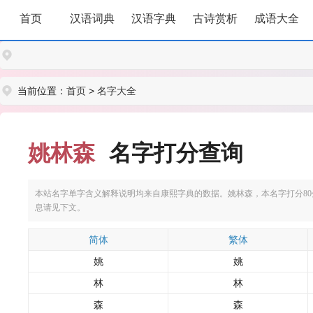
首页
汉语词典
汉语字典
古诗赏析
成语大全
当前位置：
首页
>
名字大全
姚林森
名字打分查询
本站名字单字含义解释说明均来自康熙字典的数据。姚林森，本名字打分80分。
息请见下文。
简体
繁体
姚
姚
林
林
森
森