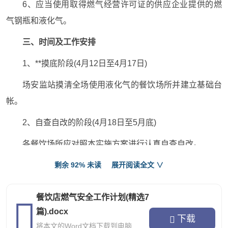
6、应当使用取得燃气经营许可证的供应企业提供的燃
气钢瓶和液化气。
三、时间及工作安排
1、**摸底阶段(4月12日至4月17日)
场安监站摸清全场使用液化气的餐饮场所并建立基础台
帐。
2、自查自改的阶段(4月18日至5月底)
各餐饮场所应对照本实施方案进行认真自查自改。
4、督查和总结阶段(6月至7月)
剩余 92% 未读
展开阅读全文 ∨
场安监站加强检查，同时配合县专项治理**小组的检查
餐饮店燃气安全工作计划(精选7
工作。
篇).docx
下载
将本文的Word文档下载到电脑