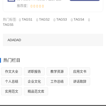
餐饮店燃气安全工作计划2
推荐度：
一、指导思想
热门标签:
TAGS1
TAGS2
TAGS3
TAGS4
TAGS5
本学期，我校安全工作进一步加强以学校安全为本的各
项安全治理工作，警钟长鸣，常抓不懈，根据教育部《学生
ADADAD
伤害事故处理办法》及学校安全治理条例、上级各部门安全
工作要求和学校工作打算，根据新的形势，加强学校安全防
范措施，切实加强学校安全工作治理，增强师生安全认识，
热门栏目
完善学校内部安全治理体制，形成齐抓共管学校安全弟靛
系，避免各类事故的发生。
作文大全
述职报告
教学资源
应用文书
二、实施方案
个人总结
企业文化
工作总结
讲话致辞
求新务实严治理，追求规范显安全。留意*时安全教育，
实用范文
精品范文库
致力防范，狠抓安全治理质量，按照谁主管谁负责的原则，
层层落实安全工作措施，层层签订安全责任书，明确各自的