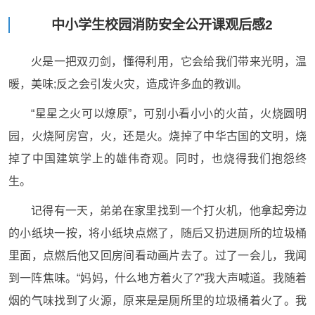
中小学生校园消防安全公开课观后感2
火是一把双刃剑，懂得利用，它会给我们带来光明，温
暖，美味;反之会引发火灾，造成许多血的教训。
“星星之火可以燎原”，可别小看小小的火苗，火烧圆明
园，火烧阿房宫，火，还是火。烧掉了中华古国的文明，烧
掉了中国建筑学上的雄伟奇观。同时，也烧得我们抱怨终
生。
记得有一天，弟弟在家里找到一个打火机，他拿起旁边
的小纸块一按，将小纸块点燃了，随后又扔进厕所的垃圾桶
里面，点燃后他又回房间看动画片去了。过了一会儿，我闻
到一阵焦味。“妈妈，什么地方着火了?”我大声喊道。我随着
烟的气味找到了火源，原来是是厕所里的垃圾桶着火了。我