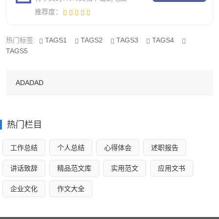
推荐度：
加安全，我们要努力学习消防知识，一起携手共建”防火
墙”，让消防成为人民心中的安全警卫!
热门标签:
TAGS1
TAGS2
TAGS3
TAGS4
TAGS5
中小学生校园消防安全公开课观后感3
ADADAD
据有关部门统计，全世界每天发生火灾1万多起，造成
数百人死亡。近几年来，我国每年发生火灾约4万起，死亡
20_多人，造成的直接财产损失10多亿元。残酷的现实真是
热门栏目
令人瞠目结舌，痛心不已。
工作总结
个人总结
心得体会
述职报告
火在给我们生活带来便利的同时，也时时刻刻威胁着我
讲话致辞
精品范文库
实用范文
应用文书
们的安全。火能把房屋烧毁，造成人员伤亡;也能让山林起
火，带来财产损失。每当危急时刻，在人们“望火兴叹”时，
企业文化
作文大全
都是消防员们不惧生死，勇敢地把火扑灭，保护大好河山的
安宁。