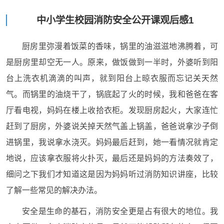
中小学生校园消防安全公开课观后感1
厨房里弥漫着饭菜的香味，锅里的油滋滋地沸腾着，可
是厨房里却空无一人。原来，做饭做到一半时，外婆听到阳
台上洗衣机滴滴的叫声，就到阳台上晾衣服而忘记关天然
气。而锅里的油烧干了，锅底起了火的时候，我和爸爸在客
厅看电视，妈妈在楼上收拾衣柜。发现厨房起火，大家连忙
赶到了厨房，外婆说关掉天然气盖上锅盖，爸爸说拿沙子倒
进锅里，我说拿水浇灭。妈妈最后赶到，她一看情况就肯定
地说，应该拿衣服将火扑灭，最后还是妈妈的方法奏效了，
细问之下我们才知道这是因为妈妈听过消防知识讲座，比较
了解一些常见的解决办法。
安全是生命的基石，消防安全更是占有很大的地位。我