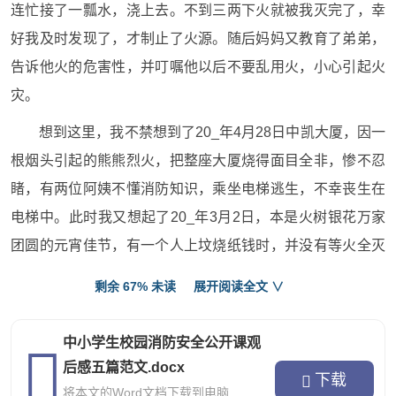
连忙接了一瓢水，浇上去。不到三两下火就被我灭完了，幸
好我及时发现了，才制止了火源。随后妈妈又教育了弟弟，
告诉他火的危害性，并叮嘱他以后不要乱用火，小心引起火
灾。
想到这里，我不禁想到了20_年4月28日中凯大厦，因一
根烟头引起的熊熊烈火，把整座大厦烧得面目全非，惨不忍
睹，有两位阿姨不懂消防知识，乘坐电梯逃生，不幸丧生在
电梯中。此时我又想起了20_年3月2日，本是火树银花万家
团圆的元宵佳节，有一个人上坟烧纸钱时，并没有等火全灭
时就已经离开，结果引发了大火。消防员王强叔叔在那次救
剩余 67% 未读
展开阅读全文 ∨
火行动，献出了他年轻而又宝贵的生命。如果不是人们不注
意平常的小细节，就不会引发火灾，更不会有人丧生在火灾
中小学生校园消防安全公开课观
中。
后感五篇范文.docx
下载
将本文的Word文档下载到电脑
为了让我们的家园更加美丽，为了让身边的每一个人更