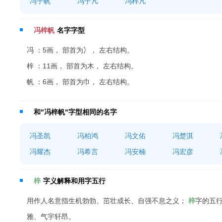
冯子帆
冯子凡
冯梓凡
冯梓帆
名字字型
冯 ：5画， 部首为冫， 左右结构。
梓 ：11画， 部首为木， 左右结构。
帆 ：6画， 部首为巾， 左右结构。
和"冯梓帆"字型相同的名字
冯圣凯
冯柏鸿
冯文佑
冯楚淇
冯耀杰
冯希言
冯安楠
冯宏彦
梓
字义解释和用字五行
用作人名意指生机勃勃、茁壮成长、自强不息之义；
梓
字的五
雅、气宇轩昂。