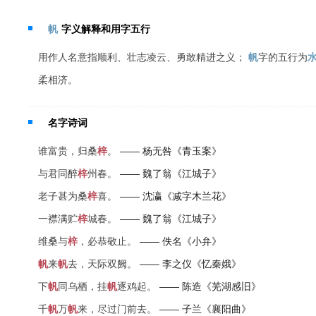
帆
字义解释和用字五行
用作人名意指顺利、壮志凌云、勇敢精进之义；
帆
字的五行为
柔相济。
名字诗词
谁富贵，归桑
梓
。
—— 杨无咎《青玉案》
与君同醉
梓
州春。
—— 魏了翁《江城子》
老子甚为桑
梓
喜。
—— 沈瀛《减字木兰花》
一襟满贮
梓
城春。
—— 魏了翁《江城子》
维桑与
梓
，必恭敬止。
—— 佚名《小弁》
帆
来
帆
去，天际双阙。
—— 李之仪《忆秦娥》
下
帆
同乌栖，挂
帆
逐鸡起。
—— 陈造《芜湖感旧》
千
帆
万
帆
来，尽过门前去。
—— 子兰《襄阳曲》