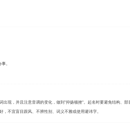
办事。
词出现，并且注意音调的变化，做到"抑扬顿挫"。起名时要避免结构、部
好，不宜盲目跟风、不辨性别、词义不雅或使用避讳字。