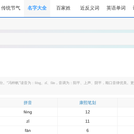
传统节气
名字大全
百家姓
近反义词
英语单词
“冯梓帆”读音为：féng、zǐ、fān，音调为：阳平、上声、阴平，顺口音律优美
拼音
康熙笔划
féng
12
zǐ
11
fān
6