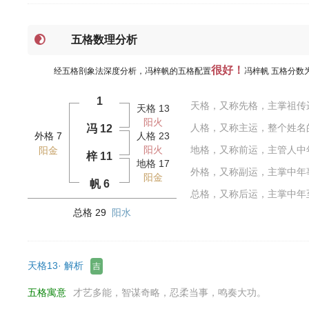
五格数理分析
很好！
经五格剖象法深度分析，冯梓帆的五格配置
冯梓帆 五格分数
1
天格，又称先格，主掌祖传
天格 13
阳火
人格，又称主运，整个姓名
冯 12
外格 7
人格 23
阳火
地格，又称前运，主管人中
阳金
梓 11
地格 17
外格，又称副运，主掌中年
阳金
帆 6
总格，又称后运，主掌中年
总格 29
阳水
天格13· 解析
吉
五格寓意
才艺多能，智谋奇略，忍柔当事，鸣奏大功。