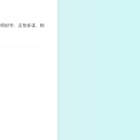
聪明好学、足智多谋、刚