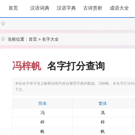
首页
汉语词典
汉语字典
古诗赏析
成语大全
当前位置：
首页
>
名字大全
冯梓帆
名字打分查询
本站名字单字含义解释说明均来自康熙字典的数据。冯梓帆，本名字打分84分。
下文。
简体
繁体
冯
馮
梓
梓
帆
帆