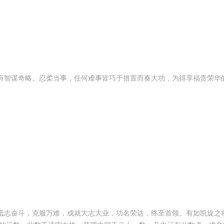
有智谋奇略。忍柔当事，任何难事皆巧于措置而奏大功，为得享福贵荣华
砥志奋斗，克服万难，成就大志大业，功名荣达，终至首领。有如凯旋之