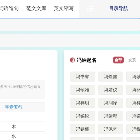
词语造句
范文文库
英文缩写
目录导航
冯姓起名
全部
女孩
冯书睿
冯煜鑫
冯
。更多关于冯梓帆的信息请见
冯颂雅
冯婧仪
冯
冯梓玥
冯润泽
冯
字意五行
冯锦锐
冯运程
冯
木
冯钥馨
冯佩奇
冯
水