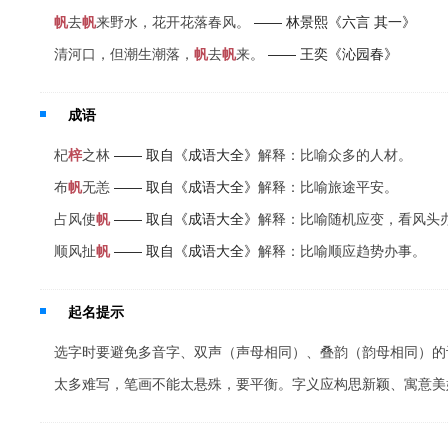
帆
去
帆
来野水，花开花落春风。
—— 林景熙《六言 其一》
清河口，但潮生潮落，
帆
去
帆
来。
—— 王奕《沁园春》
成语
杞
梓
之林
—— 取自《成语大全》
解释：比喻众多的人材。
布
帆
无恙
—— 取自《成语大全》
解释：比喻旅途平安。
占风使
帆
—— 取自《成语大全》
解释：比喻随机应变，看风头
顺风扯
帆
—— 取自《成语大全》
解释：比喻顺应趋势办事。
起名提示
选字时要避免多音字、双声（声母相同）、叠韵（韵母相同）的
太多难写，笔画不能太悬殊，要平衡。字义应构思新颖、寓意美