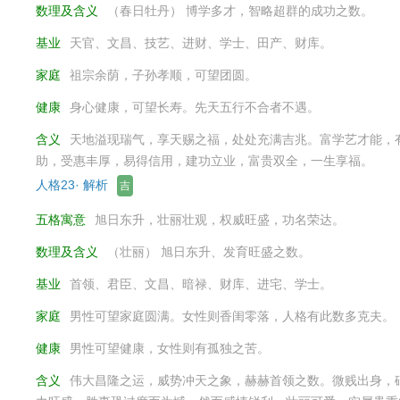
数理及含义
（春日牡丹） 博学多才，智略超群的成功之数。
基业
天官、文昌、技艺、进财、学士、田产、财库。
家庭
祖宗余荫，子孙孝顺，可望团圆。
健康
身心健康，可望长寿。先天五行不合者不遇。
含义
天地溢现瑞气，享天赐之福，处处充满吉兆。富学艺才能，
助，受惠丰厚，易得信用，建功立业，富贵双全，一生享福。
人格23· 解析
吉
五格寓意
旭日东升，壮丽壮观，权威旺盛，功名荣达。
数理及含义
（壮丽） 旭日东升、发育旺盛之数。
基业
首领、君臣、文昌、暗禄、财库、进宅、学士。
家庭
男性可望家庭圆满。女性则香闺零落，人格有此数多克夫。
健康
男性可望健康，女性则有孤独之苦。
含义
伟大昌隆之运，威势冲天之象，赫赫首领之数。微贱出身，