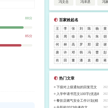
冯文念
冯泽丞
冯
88分
百家姓起名
王
李
张
刘
陈
杨
黄
85分
吴
周
徐
孙
马
朱
胡
何
林
高
罗
郑
梁
谢
唐
许
邓
韩
冯
曹
彭
肖
田
董
潘
袁
蔡
蒋
热门文章
下级对上级通知的回复范文
202
(热门53篇)
入学申请书范文100字(优选8
202
篇)
餐饮店燃气安全工作计划(精
202
选7篇)
合影的2023中考作文
202