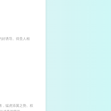
的好诱导。得贵人相
将，猛虎添翼之势。权