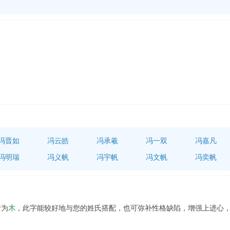
冯晋如
冯云皓
冯承羲
冯一双
冯嘉凡
冯明瑞
冯义帆
冯宇帆
冯文帆
冯奕帆
行为
木
，此字能较好地与您的姓氏搭配，也可弥补性格缺陷，增强上进心