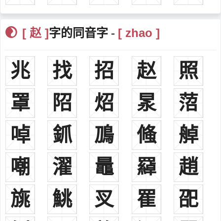
赵云三国（？—229年），三国时期蜀汉名将。
赵普北宋（922年—992年），北宋初期的贤相为北宋的建立立下
[ 赵 ]
[ zhao ]
字的同音字 -
了汗马功劳，有“半部《论语》治天下”之美誉。
赵匡胤宋朝（927年—976年），宋朝开国皇帝原为五代后周时大
兆
找
招
赵
照
将，公元960年他发动了“陈桥兵变”，建立宋朝。
赵光义宋朝（939年－997年），宋朝的第二位皇帝。本名赵匡义
罩
䧂
炤
㫤
菬
后因避其兄太祖讳改名赵光义，即位后改名炅。，[25]
赵佶宋朝（1082年—1135年），宋神宗第十一子、宋哲宗之弟宋
朝第八位皇帝。先后被封为遂宁王、端王。
啅
釽
鳭
䖺
䑲
赵孟頫元朝（1254年—1322年），元代杰出书画家，其笔法圆转
遒丽，人称“赵体”。
嘲
濯
鼂
羄
趙
赵南星明朝（1550年—1627年），明政治家、散曲作家。字梦
白，号侪鹤，别号清都散客，河北高邑人。万历进士，官至吏部尚
旐
鮡
㕚
䍜
巶
书。为东林党首领之一，与邹元标、顾宪成号称海内三君。
赵左明朝（1573年—1644年），明画家。字文度，华亭人。工画
山水。受业于宋旭，宗董源、倪瓒、黄公望、与董其昌友善，曾为其