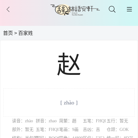
首页
>
百家姓
赵
[ zhào ]
读音：zhào
拼音：zhao
简繁：趙
五笔：FHQI
五行：暂无
部外：暂无
五笔：FHQI
笔画：9画
吉凶：吉
仓颉：GOK