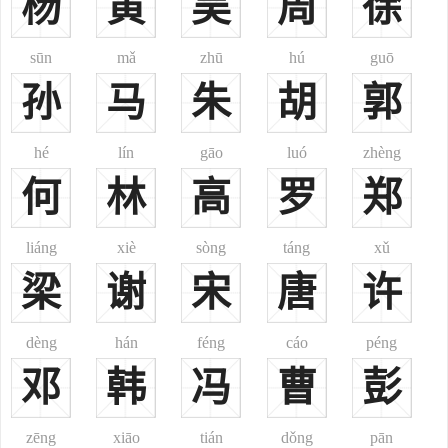
杨
黄
吴
周
徐
乡、鄂伦春等多个民族皆有此姓。《郑通志》、《续通志》、《清通
志》之《氏族略》亦俱收载。其源不一：
sūn
mǎ
zhū
hú
guō
1、郑樵注云：“赢姓，与秦国同祖。少皡之后皆祖皋陶。皋陶十
孙
马
朱
胡
郭
世曰蜚廉。蜚廉二子，一曰恶来。恶来之后为秦；二曰季胜，季胜生
孟增，得幸於周成王，是为宅皋狼。皋狼生衡父。衡父生造父，为周
穆王御。穆王赐以赵城，为赵氏。世居天水，其赵宗散处者皆以国为
hé
lín
gāo
luó
zhèng
氏。居涿郡者，后有天下。”故赵城在今山西赵城县西南。望出天水、
何
林
高
罗
郑
南阳、金城、下邳、颍川。
2、《姓氏考略》据《汉书》注云：“汉有赵安稽，匈奴人。”安
liáng
xiè
sòng
táng
xǔ
稽，成帝时人，封昌武侯，此赵则出自匈奴族。
梁
谢
宋
唐
许
3、又据《旧唐书》云：“唐有赵曳夫，南蛮人。”则此赵出自唐代
南方少数民族。
dèng
hán
féng
cáo
péng
4、又据《五代史》称：“赵国珍，柯蛮酋之裔。”国珍，唐代宗
时官工部尚书。牂柯，或作“牂牁”，音zāngkē，汉置郡，故地在贵州
邓
韩
冯
曹
彭
德江县西。此赵则出牂牁一带少数民族。
5、或为刘姓所改。《续通志·氏族略·总论·冒氏》载：“五代赵延
zēng
xiāo
tián
dǒng
pān