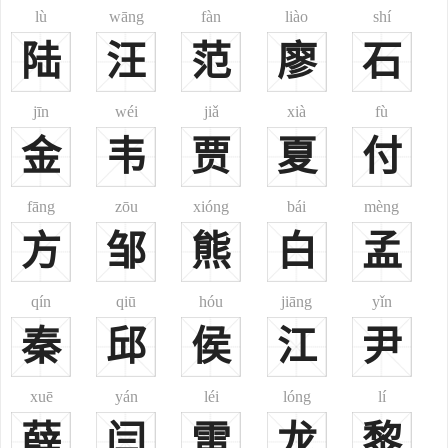
11、今锡伯族之赵氏，由觉罗氏所改，速读“觉罗”二字取近似之
lù
wāng
fàn
liào
shí
音，谐以汉姓“赵”而得。
陆
汪
范
廖
石
12、今回族之赵姓，始自元朝：“元赛典赤·赡思丁之后伯颜之
裔。伯颜在元朝官至荣禄大夫、中书省平章政事，是元宪宗宠信的人
jīn
wéi
jiǎ
xià
fù
物。元灭宋后，搜查皇室赵姓极严。姓赵的害怕杀头，便改了姓。宪
金
韦
贾
夏
付
宗发觉后，为了纠正此事，把当时执政的伯颜赐姓为赵，以示放松查
禁，回族之赵姓即由此姓。”注(8)——(12)见《中国人的姓名》。
13、哈尼族之赵姓，据《哈尼族简史》称：“天启《滇志·临安府·
fāng
zōu
xióng
bái
mèng
土司官志》：各长官司，俱本土罗罗和泥人，原无姓名，各从族汇之
方
邹
熊
白
孟
本治定名，或随世递承其父名之末字，更接一字相呼。弘治初，知府
陈晟，以《百家姓》首二句，司分一姓，加于各名之上，惟纳楼东
qín
qiū
hóu
jiāng
yǐn
受。”
秦
邱
侯
江
尹
二、
赵
(趙)
赵姓分布：分布极广，约占全国汉族人口2.3%，为中国人口最多
xuē
yán
léi
lóng
lí
第七大姓。
薛
闫
雷
龙
黎
赵姓起源：