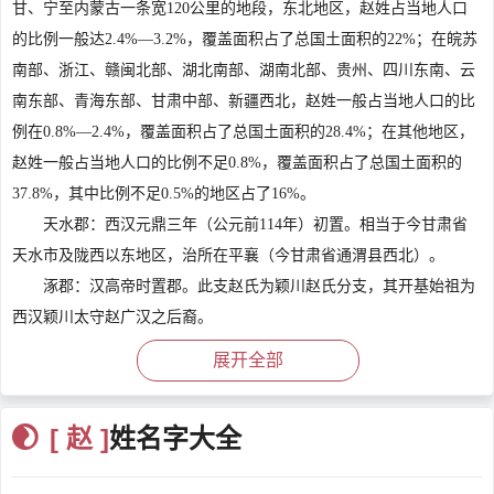
甘、宁至内蒙古一条宽120公里的地段，东北地区，赵姓占当地人口
的比例一般达2.4%—3.2%，覆盖面积占了总国土面积的22%；在皖苏
南部、浙江、赣闽北部、湖北南部、湖南北部、贵州、四川东南、云
南东部、青海东部、甘肃中部、新疆西北，赵姓一般占当地人口的比
例在0.8%—2.4%，覆盖面积占了总国土面积的28.4%；在其他地区，
赵姓一般占当地人口的比例不足0.8%，覆盖面积占了总国土面积的
37.8%，其中比例不足0.5%的地区占了16%。
天水郡：西汉元鼎三年（公元前114年）初置。相当于今甘肃省
天水市及陇西以东地区，治所在平襄（今甘肃省通渭县西北）。
涿郡：汉高帝时置郡。此支赵氏为颖川赵氏分支，其开基始祖为
西汉颖川太守赵广汉之后裔。
南阳郡：战国时秦国置郡。此支赵氏为天水赵氏分支，其开基始
展开全部
祖为东汉太傅赵嘉。
颖川郡：秦时置郡。此支赵氏，其开基始祖为赵王迁后裔西汉京
[ 赵 ]
姓名字大全
兆君尹赵广汉。
下邳郡：秦朝时期在今江苏睢宁西北一带设下邳县，南北朝宋国