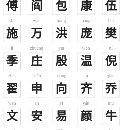
傅
阎
包
康
伍
11、清广西南宁府土司赵姓始于明朝。
12、瑶族姓。又云南金平瑶族勒鸣氏，汉姓为赵。
13、德昂族居荣聂拉氏，汉姓为赵。
shī
wàn
hóng
páng
fán
14、佤族姓。又云南沦源佤族赛叟氏，汉姓为赵。
施
万
洪
庞
樊
15、景颇族梅准瓦氏，汉姓为赵。
16、鄂伦春族帽活依尔氏，汉姓为赵。
jì
zhuāng
yīn
wēn
ní
17、锡伯族觉罗
季
庄
殷
温
倪
赵姓名人：
赵夙，晋大夫。赵匡胤，宋朝开国之帝，涿郡人，仕周为殿前都
点检，归德节度使，将军拒契丹，至陈桥驿，将士大噪，拥之南还，
zhái
shēn
xiàng
qí
qiáo
受周禅，即帝位，国号宋。
翟
申
向
齐
乔
郡望：南阳、金城、下邳、颍川、天水。
wén
ān
yì
yán
niú
历史名人
文
安
易
颜
牛
赵姓古代名人
赵宣子春秋（公元前655年—公元前601年），名盾春秋中期晋国