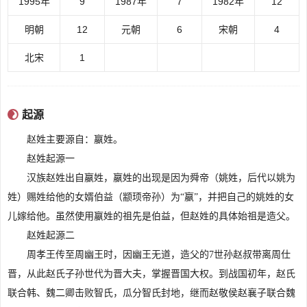
1995年
9
1987年
7
1982年
12
明朝
12
元朝
6
宋朝
4
北宋
1
内容来源于:www.cluax.com
起源
赵姓主要源自：嬴姓。
赵姓起源一
汉族赵姓出自嬴姓，嬴姓的出现是因为舜帝（姚姓，后代以姚为
姓）赐姓给他的女婿伯益（颛顼帝孙）为“嬴”，并把自己的姚姓的女
儿嫁给他。虽然使用嬴姓的祖先是伯益，但赵姓的具体始祖是造父。
赵姓起源二
周孝王传至周幽王时，因幽王无道，造父的7世孙赵叔带离周仕
晋，从此赵氏子孙世代为晋大夫，掌握晋国大权。到战国初年，赵氏
联合韩、魏二卿击败智氏，瓜分智氏封地，继而赵敬侯赵襄子联合魏