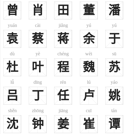
寿本姓刘，为赵德钧养子，冒姓赵氏。”
曾
肖
田
董
潘
6、又，其《总论·赐姓》又载：“赵氏，宋国姓(故当赐姓别氏)：
西夏李继棒赐姓名赵保忠、李继迁赐姓名赵保吉；神宗时州团练使穆
yuán
cài
jiǎng
yú
yú
辰，赐姓名赵思忠；河湟羌隆赞出降，赐姓名赵怀德；西番巴沁凡卜
袁
蔡
蒋
余
于
内附，赐姓赵氏；赵良嗣本燕人马植，易姓李，微宗赐姓赵氏；宇文
虚中谋劫二帝归宋，不克而死，开禧中赐其后姓赵氏。”则此或出自古
羌族之党项人；或出自古之河湟羌；或出自古土蕃族；或出自古鲜卑
dù
yè
chéng
wèi
sū
族；或为马姓所改；或为穆姓所改，或为李姓所改，或为宇文氏所
杜
叶
程
魏
苏
改。
7、《续通志·氏族略》又称：“元协楚尔，永古特氏，幼鞠于外祖
lǚ
dīng
rén
lú
yáo
兆斋家，人言伪为赵家。因姓赵氏；又，赵良弼，女真人，本姓兆斋
吕
丁
任
卢
姚
氏，伪‘兆’为‘赵’，遂以赵为氏。”又，“明赐元人巴图姓名赵忠美。”
则此赵或出自蒙古族，或出自女真族。
shěn
zhōng
jiāng
cuī
tán
8、今佤族之赵姓，由佤姓“赛琐”所改。
沈
9、今景颇族之赵姓，由“准瓦”氏所改；
钟
姜
崔
谭
10、今阿昌族之赵氏，则出自“喇父”氏。