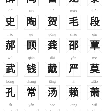
1、系自嬴姓，帝颛顼之裔伯益之后。伯益13代孙造父善御，事
周穆王，受封赵城(故城在今山西赵城西南)，因氏。
shǐ
táo
hè
máo
duàn
2、夏桀臣有赵梁，则造父之前已有赵氏。
史
陶
贺
毛
段
3、匈奴人姓。汉时昌武侯赵安稽为匈奴人，见《汉书》。
4、唐时南蛮亦有此姓，见《旧唐书》。
hǎo
gù
gōng
shào
qín
5、唐时贵州苗裔有此姓，系牂牁蛮酋之裔，见《五代史》。今
郝
顾
龚
邵
覃
苗族姓。
6、宋时李、穆、隆、马、宇文等赐姓赵，历代冒姓亦多赵氏。
7、金时斡准氏、术甲氏、黄掴氏(亦作汪古)、雍古氏等汉姓均为
wǔ
qián
dài
yán
mò
赵。
武
钱
戴
严
莫
8、西夏人姓。
9、宋时犹太人定居开封，其后裔有李、赵、石、艾、金、高六
kǒng
cháng
tāng
lài
xiāo
姓。
孔
常
汤
赖
萧
10、清满洲姓，世居沈阳、沾河等地。又，满洲八旗姓爱新觉罗
氏、喜塔喇氏、阿颜觉罗氏、觉尔察氏、伊尔根觉罗氏、阿哈觉罗
fù
yán
bāo
kāng
wǔ
氏、兆佳氏、鄂卓氏、蒙鄂络氏等均有改姓赵者。今满族姓。