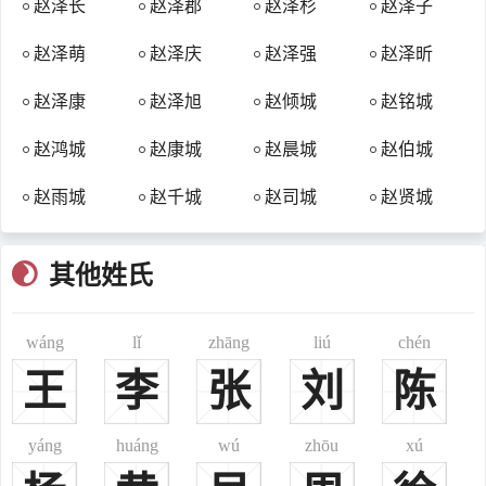
赵泽长
赵泽郡
赵泽杉
赵泽子
朝。宋太祖赵匡胤于是封赵普为宰相。他又提出了“杯酒释兵权”的方
法削减了地方武装，巩固了中央集权，想方设法，把天下治理得很
赵泽萌
赵泽庆
赵泽强
赵泽昕
好。宋太祖就问：“爱卿！你怎样把国家治得这么好的？”赵普回答
说：“我不过是靠了半部《论语》罢了！”赵普死后，家人整理他的书
赵泽康
赵泽旭
赵倾城
赵铭城
箱，果真什么宝贝也没有，只有他活着的时候常读的一部《论语》。
赵鸿城
赵康城
赵晨城
赵伯城
此外还有孝思堂、萃涣堂、爱日堂、顺和堂、忠恕堂、明宗堂、
明德堂、庆源堂、积善堂、乐善堂、绵远堂、茂文斋、沐恩堂、孝义
赵雨城
赵千城
赵司城
赵贤城
堂、著存堂、怀永堂、嘉会堂、清献堂、棣华堂、崇礼堂、文贤堂、
沐思堂、谷诒堂、衍庆堂、双砚堂、敬彝堂、成文堂、永厚堂、忠恕
其他姓氏
堂、文杏堂、孝义堂、敬睦堂、永思堂、敦本堂、崇谊堂、崇本堂等
堂号。
wáng
lǐ
zhāng
liú
chén
一、
赵
(趙)zhào
现行常见姓氏。为我国最大姓氏之一，分布很广，几遍全国各
王
李
张
刘
陈
地，今北京，河北之尚义，山东之平邑，江西之金溪，云南之陇川、
泸水、河口等地均有分布。汉、满、蒙、回、藏、苗、瑶、彝、鲜、
yáng
huáng
wú
zhōu
xú
佤、高山、仡佬、布依、傈僳、纳西、景颇、阿昌、哈尼、锡伯、东