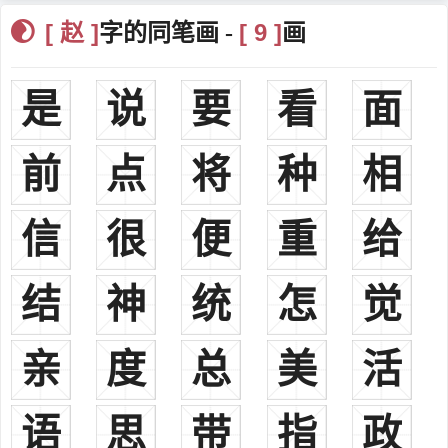
堂、著存堂、怀永堂、嘉会堂、清献堂、棣华堂、崇礼堂、文贤堂、
[ 赵 ]
[ 9 ]
字的同笔画 -
画
沐思堂、谷诒堂、衍庆堂、双砚堂、敬彝堂、成文堂、永厚堂、忠恕
堂、文杏堂、孝义堂、敬睦堂、永思堂、敦本堂、崇谊堂、崇本堂等
是
说
要
看
面
堂号。
一、
赵
(趙)zhào
现行常见姓氏。为我国最大姓氏之一，分布很广，几遍全国各
前
点
将
种
相
地，今北京，河北之尚义，山东之平邑，江西之金溪，云南之陇川、
泸水、河口等地均有分布。汉、满、蒙、回、藏、苗、瑶、彝、鲜、
信
很
便
重
给
佤、高山、仡佬、布依、傈僳、纳西、景颇、阿昌、哈尼、锡伯、东
乡、鄂伦春等多个民族皆有此姓。《郑通志》、《续通志》、《清通
结
神
统
怎
觉
志》之《氏族略》亦俱收载。其源不一：
1、郑樵注云：“赢姓，与秦国同祖。少皡之后皆祖皋陶。皋陶十
世曰蜚廉。蜚廉二子，一曰恶来。恶来之后为秦；二曰季胜，季胜生
亲
度
总
美
活
孟增，得幸於周成王，是为宅皋狼。皋狼生衡父。衡父生造父，为周
穆王御。穆王赐以赵城，为赵氏。世居天水，其赵宗散处者皆以国为
语
思
带
指
政
氏。居涿郡者，后有天下。”故赵城在今山西赵城县西南。望出天水、