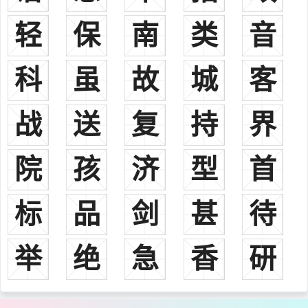
南阳、金城、下邳、颍川。
轻
保
南
类
音
2、《姓氏考略》据《汉书》注云：“汉有赵安稽，匈奴人。”安
稽，成帝时人，封昌武侯，此赵则出自匈奴族。
科
3、又据《旧唐书》云：“唐有赵曳夫，南蛮人。”则此赵出自唐代
虽
故
城
客
南方少数民族。
4、又据《五代史》称：“赵国珍，柯蛮酋之裔。”国珍，唐代宗
战
送
复
持
界
时官工部尚书。牂柯，或作“牂牁”，音zāngkē，汉置郡，故地在贵州
德江县西。此赵则出牂牁一带少数民族。
院
孩
济
型
首
5、或为刘姓所改。《续通志·氏族略·总论·冒氏》载：“五代赵延
寿本姓刘，为赵德钧养子，冒姓赵氏。”
标
品
剑
甚
待
6、又，其《总论·赐姓》又载：“赵氏，宋国姓(故当赐姓别氏)：
西夏李继棒赐姓名赵保忠、李继迁赐姓名赵保吉；神宗时州团练使穆
辰，赐姓名赵思忠；河湟羌隆赞出降，赐姓名赵怀德；西番巴沁凡卜
举
绝
急
香
研
内附，赐姓赵氏；赵良嗣本燕人马植，易姓李，微宗赐姓赵氏；宇文
虚中谋劫二帝归宋，不克而死，开禧中赐其后姓赵氏。”则此或出自古
羌族之党项人；或出自古之河湟羌；或出自古土蕃族；或出自古鲜卑