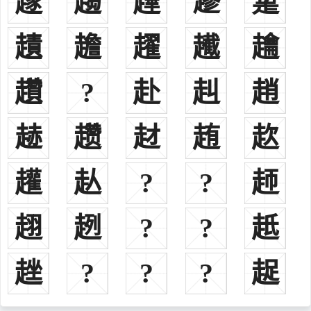
䞼
趨
䟆
䟃
䟅
到南朝北周时废黜。隋朝时期又曾以成州为汉阳郡。五代时期后周置
汉阳军，即今湖北省武汉市汉阳区。
䟄
䟋
趯
䟌
䟑
天水堂：以其地望天水郡而立此堂。
“琴鹤堂”：宋朝时殿中侍御史赵忭是个清廉爱民的好官，人称“铁
趲
?
赴
赳
趙
面御史”。他当成都知府的时候，一清如水。他看到人民安居乐业，就
高兴地弹琴取乐。他养了一只鹤，时常用鹤毛的洁白勉励自己不贪
䞰
趱
䞗
䞥
赼
污；用鹤头上的红色勉励自己赤心为国。他穷得什么东西都没有，只
有一琴一鹤。赵氏还以“天水”、“孝思”、“谷治”、“萃涣”等为堂号。
“半部堂”：五代后周时，赵普助赵匡胤发动“陈桥兵变”建立宋
䟒
龪
?
?
䞙
朝。宋太祖赵匡胤于是封赵普为宰相。他又提出了“杯酒释兵权”的方
法削减了地方武装，巩固了中央集权，想方设法，把天下治理得很
趐
趔
?
?
赿
好。宋太祖就问：“爱卿！你怎样把国家治得这么好的？”赵普回答
说：“我不过是靠了半部《论语》罢了！”赵普死后，家人整理他的书
趖
?
?
?
趗
箱，果真什么宝贝也没有，只有他活着的时候常读的一部《论语》。
此外还有孝思堂、萃涣堂、爱日堂、顺和堂、忠恕堂、明宗堂、
明德堂、庆源堂、积善堂、乐善堂、绵远堂、茂文斋、沐恩堂、孝义