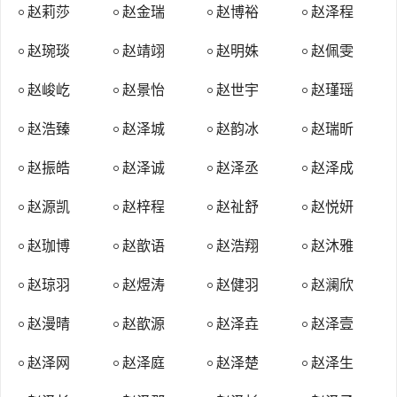
时期改为下邳郡，治所在下邳（今江苏睢宁）。明朝时期废黜。
赵莉莎
赵金瑞
赵博裕
赵泽程
平原郡：始建于西汉高祖时期的西汉初年（公元前206年），治
赵琬琰
赵靖翊
赵明姝
赵佩雯
所在今山东省平原县西南。辖境相当于今山东省平原、陵县、禹城、
齐河、临邑、商河、惠民、阳信等地。东汉以后，或为国，或为郡。
赵峻屹
赵景怡
赵世宇
赵瑾瑶
北魏时期废黜。
赵浩臻
赵泽城
赵韵冰
赵瑞昕
汉阳郡：东汉永平十七年（公元74年）曾改天水郡为汉阳郡，魏
恢复天水原名。北魏时期有两个天水郡，都在今甘肃省甘谷县境内，
赵振皓
赵泽诚
赵泽丞
赵泽成
到南朝北周时废黜。隋朝时期又曾以成州为汉阳郡。五代时期后周置
汉阳军，即今湖北省武汉市汉阳区。
赵源凯
赵梓程
赵祉舒
赵悦妍
天水堂：以其地望天水郡而立此堂。
赵珈博
赵歆语
赵浩翔
赵沐雅
“琴鹤堂”：宋朝时殿中侍御史赵忭是个清廉爱民的好官，人称“铁
面御史”。他当成都知府的时候，一清如水。他看到人民安居乐业，就
赵琼羽
赵煜涛
赵健羽
赵澜欣
高兴地弹琴取乐。他养了一只鹤，时常用鹤毛的洁白勉励自己不贪
赵漫晴
赵歆源
赵泽垚
赵泽壹
污；用鹤头上的红色勉励自己赤心为国。他穷得什么东西都没有，只
有一琴一鹤。赵氏还以“天水”、“孝思”、“谷治”、“萃涣”等为堂号。
赵泽网
赵泽庭
赵泽楚
赵泽生
“半部堂”：五代后周时，赵普助赵匡胤发动“陈桥兵变”建立宋