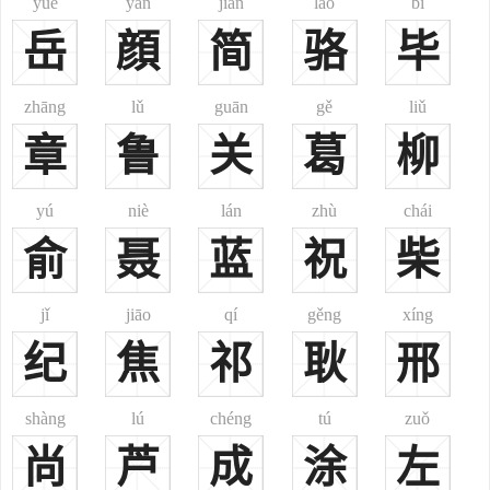
yuè
yán
jiǎn
lào
bì
的正卿，是晋国历史上颇有建树的政治家，赵国的先祖。
岳
顔
简
骆
毕
赵武春秋（？—公元前541年），赵氏孤儿的原型奸臣屠岸贾灭
赵氏三百多口，下令屠全城婴儿，程婴抚养赵武长大，手刃屠岸贾为
zhāng
lǔ
guān
gě
liǔ
赵氏复仇。春秋末期著名政治家。
章
鲁
关
葛
柳
赵简子春秋（？—公元前476年），名鞅春秋后期晋国杰出的政
治家，赵国的奠基人。
yú
niè
lán
zhù
chái
赵襄子春秋末期（？―公元前425年），名无恤春秋末期晋国政
治家，与其父赵简子并称简襄之烈。在位期间打败了强大的智伯，奠
俞
聂
蓝
祝
柴
定了三家分晋的基础。
赵雍战国（约公元前340年—公元前295年），即赵武灵王战国时
jǐ
jiāo
qí
gěng
xíng
赵国的第六位国君，改革赵军传统装束，实行“胡服骑射”，提高了赵
纪
焦
祁
耿
邢
军战斗力，使赵国成为战国后期一度能与秦国抗衡的军事强国。
赵奢战国（公元前265—公元前245年），赵国宗室名将善用兵，
shàng
lú
chéng
tú
zuǒ
因功被封马服君，成为汉族马氏大宗的始祖。
尚
芦
成
涂
左
赵佗秦朝（约公元前240年—公元前137年），秦朝著名将领后南
下百越，建立南越国。