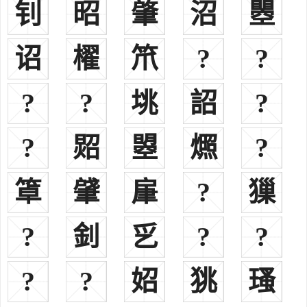
钊
昭
肇
沼
瞾
代笔，善用干笔焦墨，长于烘染。画云山出己意，烟云生动。首创“松
江派”。
诏
櫂
笊
?
?
平原君战国（？—公元前251年），即赵胜，战国四大公子之
一，赵武灵王之子，以“食客数千人”而著称。
?
?
垗
詔
?
赵学敏清朝（约1719年—1805年），清药学家。字依吉，号恕
轩，浙江钱塘（浙江杭州）人。通医术，尤精药学，著成《本草纲目
拾遗》，载药物七百十六种。
?
㷖
曌
燳
?
赵姓近代名人
赵之琛清朝（1781年—1860年），清篆刻家。浙江钱塘人，字次
䈇
肈
肁
?
㺐
闲，号献父，别号宝月山人。篆刻早年师法陈鸿寿，后从陈豫钟，取
各家之长，以工整挺拔出之，尤以单刀著名。为“西泠八家”之一。
?
釗
㐍
?
?
赵之谦清末（1829年－1884年），清末三大画家之一。
赵厚麟江苏高邮人，现任国际电信联盟秘书长。
?
?
妱
狣
瑵
郡望