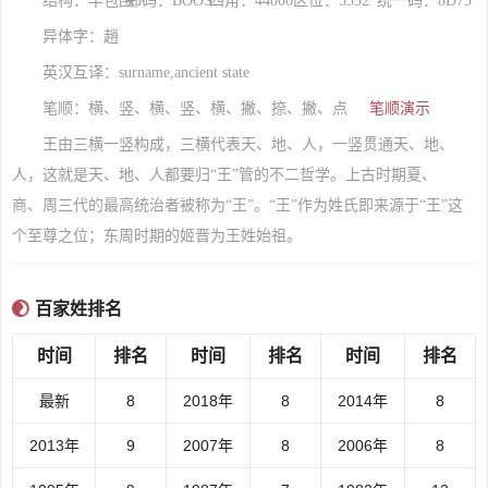
结构：半包围
郑码：BOOS
四角：44800
区位：5352
统一码：8D75
异体字：趙
英汉互译：surname,ancient state
笔顺：横、竖、横、竖、横、撇、捺、撇、点
笔顺演示
王由三横一竖构成，三横代表天、地、人，一竖贯通天、地、
人，这就是天、地、人都要归“王”管的不二哲学。上古时期夏、
商、周三代的最高统治者被称为“王”。“王”作为姓氏即来源于“王”这
个至尊之位；东周时期的姬晋为王姓始祖。
百家姓排名
时间
排名
时间
排名
时间
排名
最新
8
2018年
8
2014年
8
2013年
9
2007年
8
2006年
8