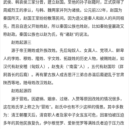
武侯、韩哀侯三家分晋，建立赵国。至他的孙子赵籍时，正式获得了
周威烈王的承认，与韩、魏两家并列为诸侯。公元前222年，赵国为
秦国所灭，赵国王室纷纷散落民间。因为造父是秦人和赵人的共同祖
先，而且自造父开始姓赵，所以秦国公族也姓赵，比如秦始皇嬴政又
称赵政。秦国公族也以赵为氏，有“诸赵”的说法。
赵姓起源三
源于帝王赐姓或外族改姓。先后匈奴人、女真人、党项人、鲜卑
人的李姓、穆姓、隆姓、宇文姓、拓跋姓的历史人物，被赐姓赵，如
汉代有赵安稽（匈奴人），赵曳夫（“南蛮”人），五代有赵国珍（牂
牁酋长的后裔）。再有蒙古族人成吉思汗三弟合赤温后裔避乱于甘肃
陕西等地，随母姓改汉姓赵。
赵姓起源四
源于冒姓。因避祸、姻亲、过继、入赘等原因改姓的情况很多，
这在姓氏学上称之为“冒姓”。赵氏中也有不少这样的情景。其中多数
为：清王朝覆灭后，清官职人者及家中子女岌岌可危，因害怕被压迫
多年的其他民族复仇，伊尔根觉罗、爱新觉罗等满姓氏者迫于压力改