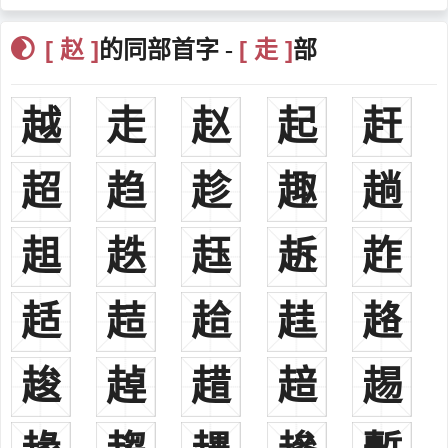
天水郡：西汉元鼎三年（公元前114年）初置。相当于今甘肃省
[ 赵 ]
[ 走 ]
的同部首字 -
部
天水市及陇西以东地区，治所在平襄（今甘肃省通渭县西北）。
涿郡：汉高帝时置郡。此支赵氏为颖川赵氏分支，其开基始祖为
西汉颖川太守赵广汉之后裔。
越
走
赵
起
赶
南阳郡：战国时秦国置郡。此支赵氏为天水赵氏分支，其开基始
祖为东汉太傅赵嘉。
超
趋
趁
趣
趟
颖川郡：秦时置郡。此支赵氏，其开基始祖为赵王迁后裔西汉京
兆君尹赵广汉。
趄
下邳郡：秦朝时期在今江苏睢宁西北一带设下邳县，南北朝宋国
趃
䞝
䞣
䞢
时期改为下邳郡，治所在下邳（今江苏睢宁）。明朝时期废黜。
平原郡：始建于西汉高祖时期的西汉初年（公元前206年），治
趏
趌
䞩
䞨
䞦
所在今山东省平原县西南。辖境相当于今山东省平原、陵县、禹城、
齐河、临邑、商河、惠民、阳信等地。东汉以后，或为国，或为郡。
䞭
趠
趞
䞳
䞶
北魏时期废黜。
汉阳郡：东汉永平十七年（公元74年）曾改天水郡为汉阳郡，魏
恢复天水原名。北魏时期有两个天水郡，都在今甘肃省甘谷县境内，