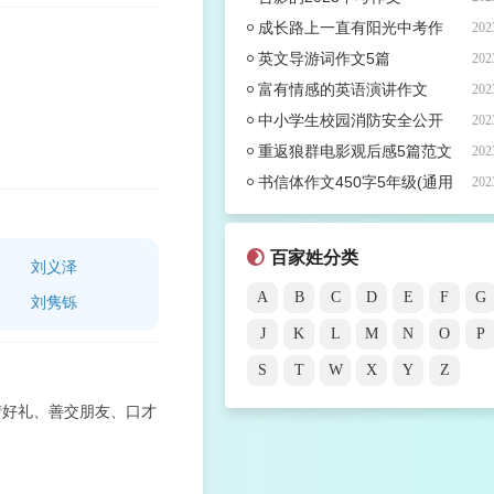
成长路上一直有阳光中考作
202
文
英文导游词作文5篇
202
富有情感的英语演讲作文
202
中小学生校园消防安全公开
202
课观后感五篇范文
重返狼群电影观后感5篇范文
202
书信体作文450字5年级(通用
202
38篇)
百家姓分类
刘义泽
A
B
C
D
E
F
G
刘隽铄
J
K
L
M
N
O
P
S
T
W
X
Y
Z
情好礼、善交朋友、口才