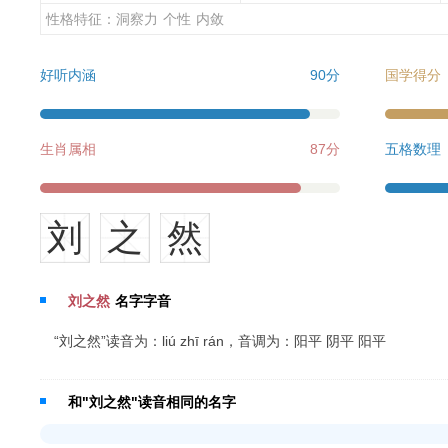
性格特征：
洞察力
个性
内敛
好听内涵
90分
国学得分
生肖属相
87分
五格数理
刘
之
然
刘之然
名字字音
“刘之然”读音为：liú zhī rán，音调为：阳平 阴平 阳平
和"刘之然"读音相同的名字