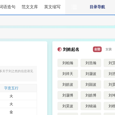
词语造句
范文文库
英文缩写
目录导航
刘姓起名
全部
女孩
刘柏瀚
刘浩瀚
刘
更多关于刘之然的信息请见
刘祥天
刘灏波
刘
刘皓波
刘颢波
刘
字意五行
刘灏博
刘皓博
刘
火
火
刘昊波
刘锦涵
刘
金