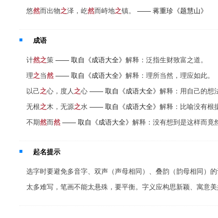
悠
然
而出物
之
泽，屹
然
而峙地
之
镇。
—— 蒋重珍《题慧山》
成语
计
然
之
策
—— 取自《成语大全》
解释：泛指生财致富之道。
理
之
当
然
—— 取自《成语大全》
解释：理所当然，理应如此。
以己
之
心，度人
之
心
—— 取自《成语大全》
解释：用自己的想
无根
之
木，无源
之
水
—— 取自《成语大全》
解释：比喻没有根
不期
然
而
然
—— 取自《成语大全》
解释：没有想到是这样而竟
起名提示
选字时要避免多音字、双声（声母相同）、叠韵（韵母相同）的
太多难写，笔画不能太悬殊，要平衡。字义应构思新颖、寓意美