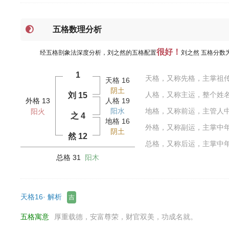
五格数理分析
很好！
经五格剖象法深度分析，刘之然的五格配置
刘之然 五格分数
1
天格，又称先格，主掌祖
天格 16
阴土
人格，又称主运，整个姓
刘 15
外格 13
人格 19
阳水
地格，又称前运，主管人
阳火
之 4
地格 16
外格，又称副运，主掌中
阴土
然 12
总格，又称后运，主掌中
总格 31
阳木
天格16· 解析
吉
五格寓意
厚重载德，安富尊荣，财官双美，功成名就。