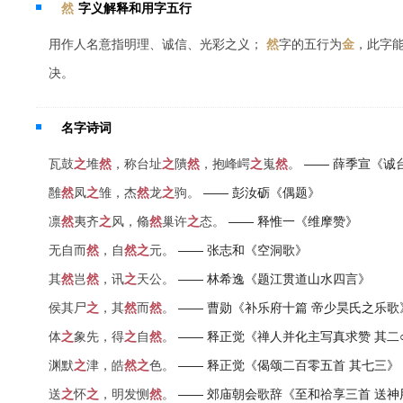
然
字义解释和用字五行
用作人名意指明理、诚信、光彩之义；
然
字的五行为
金
，此字
决。
名字诗词
瓦鼓
之
堆
然
，称台址
之
隤
然
，抱峰崿
之
嵬
然
。
—— 薛季宣《诚
雝
然
凤
之
雏，杰
然
龙
之
驹。
—— 彭汝砺《偶题》
凛
然
夷齐
之
风，翛
然
巢许
之
态。
—— 释惟一《维摩赞》
无自而
然
，自
然
之
元。
—— 张志和《空洞歌》
其
然
岂
然
，讯
之
天公。
—— 林希逸《题江贯道山水四言》
侯其尸
之
，其
然
而
然
。
—— 曹勋《补乐府十篇 帝少昊氏之乐歌
体
之
象先，得
之
自
然
。
—— 释正觉《禅人并化主写真求赞 其二
渊默
之
津，皓
然
之
色。
—— 释正觉《偈颂二百零五首 其七三》
送
之
怀
之
，明发恻
然
。
—— 郊庙朝会歌辞《至和祫享三首 送