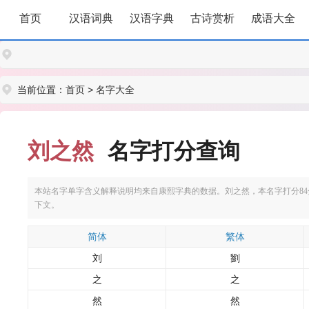
首页
汉语词典
汉语字典
古诗赏析
成语大全
当前位置：
首页
>
名字大全
刘之然
名字打分查询
本站名字单字含义解释说明均来自康熙字典的数据。刘之然，本名字打分84分。
下文。
简体
繁体
刘
劉
之
之
然
然