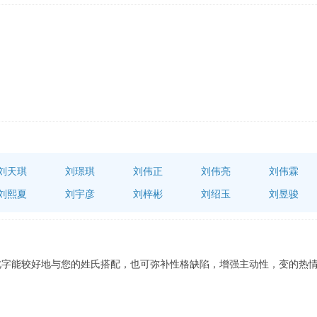
刘天琪
刘璟琪
刘伟正
刘伟亮
刘伟霖
刘熙夏
刘宇彦
刘梓彬
刘绍玉
刘昱骏
此字能较好地与您的姓氏搭配，也可弥补性格缺陷，增强主动性，变的热