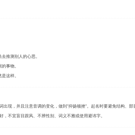
法去推测别人的心思。
据的事物。
然是这样。
词出现，并且注意音调的变化，做到"抑扬顿挫"。起名时要避免结构、部
好，不宜盲目跟风、不辨性别、词义不雅或使用避讳字。