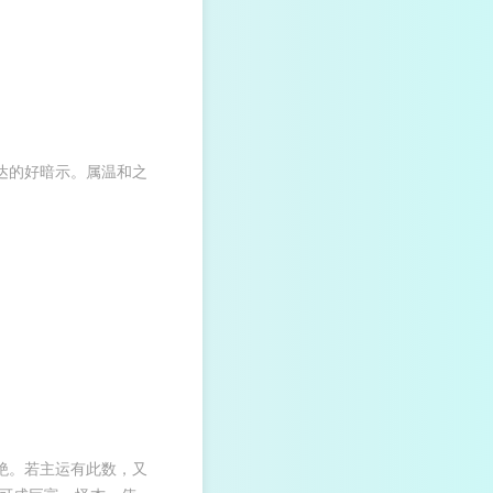
达的好暗示。属温和之
绝。若主运有此数，又