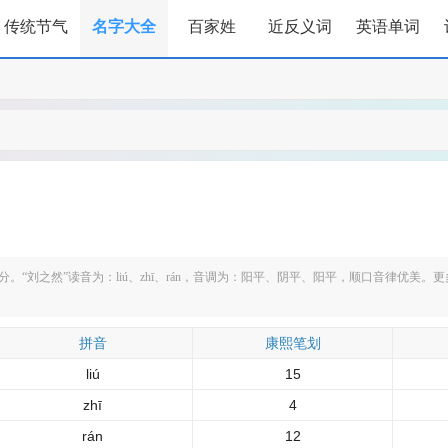
传统节气
名字大全
百家姓
近反义词
英语单词
“刘之然”读音为：liú、zhī、rán，音调为：阳平、阴平、阳平，顺口音律优美。
拼音
康熙笔划
liú
15
zhī
4
rán
12