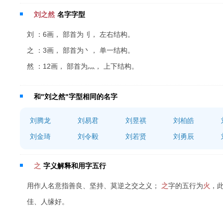
刘之然
名字字型
刘 ：6画， 部首为刂， 左右结构。
之 ：3画， 部首为丶， 单一结构。
然 ：12画， 部首为灬， 上下结构。
和"刘之然"字型相同的名字
刘腾龙
刘易君
刘昱祺
刘柏皓
刘金琦
刘令毅
刘若贤
刘勇辰
之
字义解释和用字五行
用作人名意指善良、坚持、莫逆之交之义；
之
字的五行为
火
，
佳、人缘好。