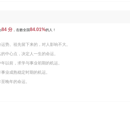
84 分
84.01%
为
，击败全国
的人！
传运势。祖先留下来的，对人影响不大。
名的中心点，决定人一生的命运。
中年以前，求学与事业初期的机运。
年事业成熟稳定时期的机运。
年至晚年的命运。