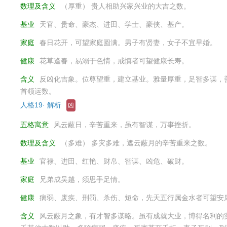
数理及含义
（厚重） 贵人相助兴家兴业的大吉之数。
基业
天官、贵命、豪杰、进田、学士、豪侠、基产。
家庭
春日花开，可望家庭圆满。男子有贤妻，女子不宜早婚。
健康
花草逢春，易溺于色情，戒慎者可望健康长寿。
含义
反凶化吉象。位尊望重，建立基业。雅量厚重，足智多谋，
首领运数。
人格19· 解析
凶
五格寓意
风云蔽日，辛苦重来，虽有智谋，万事挫折。
数理及含义
（多难） 多灾多难，遮云蔽月的辛苦重来之数。
基业
官禄、进田、红艳、财帛、智谋、凶危、破财。
家庭
兄弟成吴越，须思手足情。
健康
病弱、废疾、刑罚、杀伤、短命，先天五行属金水者可望安
含义
风云蔽月之象，有才智多谋略。虽有成就大业，博得名利的