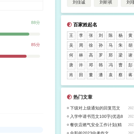
刘佳诚
刘昕祺
刘
88分
百家姓起名
王
李
张
刘
陈
杨
黄
85分
吴
周
徐
孙
马
朱
胡
何
林
高
罗
郑
梁
谢
唐
许
邓
韩
冯
曹
彭
肖
田
董
潘
袁
蔡
蒋
热门文章
下级对上级通知的回复范文
202
(热门53篇)
入学申请书范文100字(优选8
202
篇)
餐饮店燃气安全工作计划(精
202
选7篇)
合影的2023中考作文
202