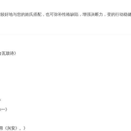
能较好地与您的姓氏搭配，也可弥补性格缺陷，增强决断力，变的行动稳
台瓦鼓诗》
》
○一》
神用《兴安》。》