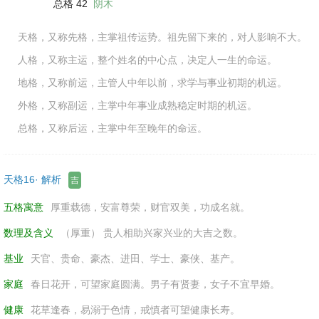
总格 42
阴木
天格，又称先格，主掌祖传运势。祖先留下来的，对人影响不大。
人格，又称主运，整个姓名的中心点，决定人一生的命运。
地格，又称前运，主管人中年以前，求学与事业初期的机运。
外格，又称副运，主掌中年事业成熟稳定时期的机运。
总格，又称后运，主掌中年至晚年的命运。
天格16· 解析
吉
五格寓意
厚重载德，安富尊荣，财官双美，功成名就。
数理及含义
（厚重） 贵人相助兴家兴业的大吉之数。
基业
天官、贵命、豪杰、进田、学士、豪侠、基产。
家庭
春日花开，可望家庭圆满。男子有贤妻，女子不宜早婚。
健康
花草逢春，易溺于色情，戒慎者可望健康长寿。