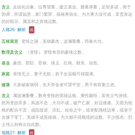
含义
反凶化吉象。位尊望重，建立基业。雅量厚重，足智多谋，善于
协调，所谋如意，家门繁荣，福禄寿俱全。为大事大业可成，富贵发达
的好暗示。属温和之首领运数。
人格26· 解析
凶
五格寓意
变怪之谜，英雄豪杰，波澜重叠，而奏大功。
数理及含义
（变怪） 变怪奇异的豪侠之数。
基业
豪杰、郡臣、官禄、侠义、红艳、财库、凶危。
家庭
亲情无义，妻子无助，若子女温顺可得圆满。
健康
大多破家病弱，先天带金者可望平安，男子有双妻之虑。
含义
属波澜重叠，数奇变怪的英雄运格。秉性颖悟，富有义气侠情。
然而变故常多，风波不息，大功不成，破产亡家，好运难遂。又因为他
格的配合不宜，或陷放逆、淫乱、短命之中，或丧配偶枕边寒，或丧子
女膝下零丁。英雄不成英雄祸，为大都不得顺境的运数。不少怪杰、烈
士伟人则有出自此数。
地格27· 解析
凶