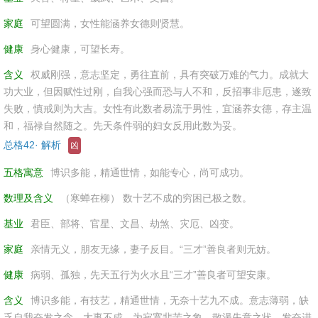
家庭
可望圆满，女性能涵养女德则贤慧。
健康
身心健康，可望长寿。
含义
权威刚强，意志坚定，勇往直前，具有突破万难的气力。成就大
功大业，但因赋性过刚，自我心强而恐与人不和，反招事非厄患，遂致
失败，慎戒则为大吉。女性有此数者易流于男性，宜涵养女德，存主温
和，福禄自然随之。先天条件弱的妇女反用此数为妥。
总格42· 解析
凶
五格寓意
博识多能，精通世情，如能专心，尚可成功。
数理及含义
（寒蝉在柳） 数十艺不成的穷困已极之数。
基业
君臣、部将、官星、文昌、劫煞、灾厄、凶变。
家庭
亲情无义，朋友无缘，妻子反目。“三才”善良者则无妨。
健康
病弱、孤独，先天五行为火水且“三才”善良者可望安康。
含义
博识多能，有技艺，精通世情，无奈十艺九不成。意志薄弱，缺
乏自我奋发之念，大事不成，为寂寞悲苦之象，散漫失意之状。发奋进