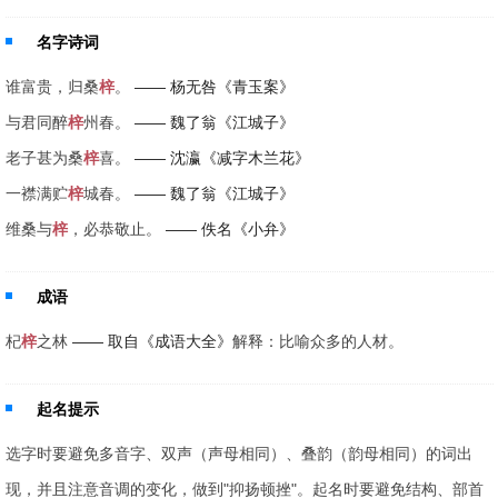
名字诗词
谁富贵，归桑
梓
。
—— 杨无咎《青玉案》
与君同醉
梓
州春。
—— 魏了翁《江城子》
老子甚为桑
梓
喜。
—— 沈瀛《减字木兰花》
一襟满贮
梓
城春。
—— 魏了翁《江城子》
维桑与
梓
，必恭敬止。
—— 佚名《小弁》
成语
杞
梓
之林
—— 取自《成语大全》
解释：比喻众多的人材。
起名提示
选字时要避免多音字、双声（声母相同）、叠韵（韵母相同）的词出
现，并且注意音调的变化，做到"抑扬顿挫"。起名时要避免结构、部首