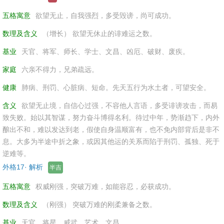
五格寓意
欲望无止，自我强烈，多受毁谤，尚可成功。
数理及含义
（增长） 欲望无休止的诽难运之数。
基业
天官、将军、师长、学士、文昌、凶厄、破财、废疾。
家庭
六亲不得力，兄弟疏远。
健康
肺病、刑罚、心脏病、短命。先天五行为水土者，可望安全。
含义
欲望无止境，自信心过强，不容他人言语，多受诽谤攻击，而易
致失败。始以其智谋，努力奋斗博得名利。待过中年，势渐趋下，内外
酿出不和，难以发达到老，假使自身温顺富有，也不免内部背后是非不
息。大多为半途中折之象，或因其他运的关系而陷于刑罚、孤独、死于
逆难等。
外格17· 解析
半吉
五格寓意
权威刚强，突破万难，如能容忍，必获成功。
数理及含义
（刚强） 突破万难的刚柔兼备之数。
基业
天官、将星、威武、艺术、文昌。