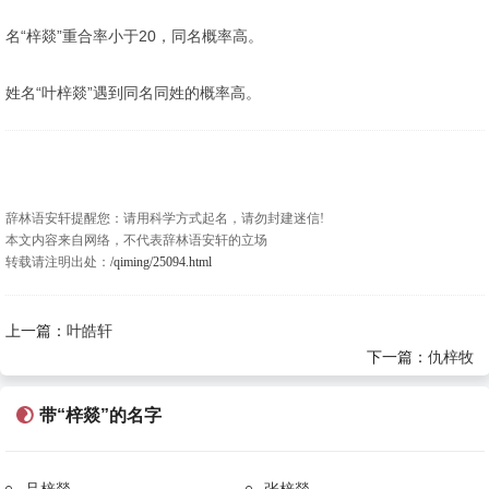
名“梓燚”重合率小于20，同名概率高。
姓名“叶梓燚”遇到同名同姓的概率高。
辞林语安轩提醒您：请用科学方式起名，请勿封建迷信!
本文内容来自网络，不代表辞林语安轩的立场
转载请注明出处：
/qiming/25094.html
上一篇：
叶皓轩
下一篇：
仇梓牧
带“梓燚”的名字