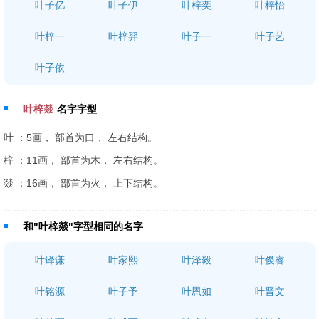
叶子亿
叶子伊
叶梓奕
叶梓怡
叶梓一
叶梓羿
叶子一
叶子艺
叶子依
叶梓燚
名字字型
叶 ：5画， 部首为口， 左右结构。
梓 ：11画， 部首为木， 左右结构。
燚 ：16画， 部首为火， 上下结构。
和"叶梓燚"字型相同的名字
叶译谦
叶家熙
叶泽毅
叶俊睿
叶铭源
叶子予
叶恩如
叶晋文