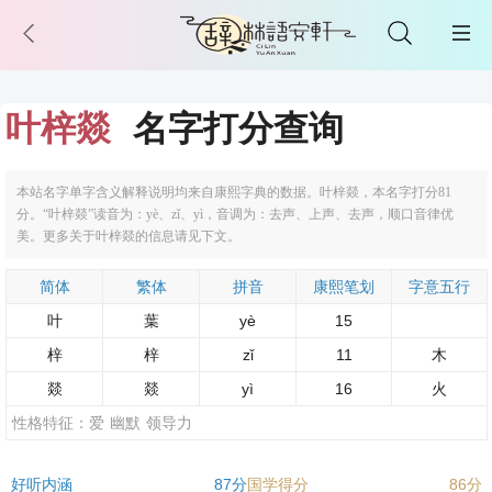
叶梓燚
名字打分查询
本站名字单字含义解释说明均来自康熙字典的数据。叶梓燚，本名字打分81
分。“叶梓燚”读音为：yè、zǐ、yì，音调为：去声、上声、去声，顺口音律优
美。更多关于叶梓燚的信息请见下文。
简体
繁体
拼音
康熙笔划
字意五行
叶
葉
yè
15
梓
梓
zǐ
11
木
燚
燚
yì
16
火
性格特征：
爱
幽默
领导力
好听内涵
87分
国学得分
86分