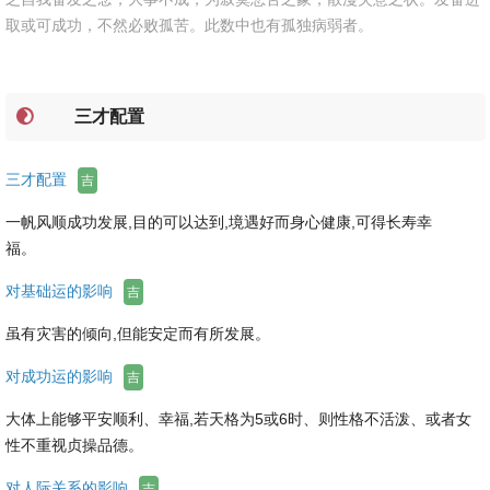
取或可成功，不然必败孤苦。此数中也有孤独病弱者。
三才配置
三才配置
吉
一帆风顺成功发展,目的可以达到,境遇好而身心健康,可得长寿幸
福。
对基础运的影响
吉
虽有灾害的倾向,但能安定而有所发展。
对成功运的影响
吉
大体上能够平安顺利、幸福,若天格为5或6时、则性格不活泼、或者女
性不重视贞操品德。
对人际关系的影响
吉