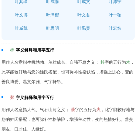
叶其琛
叶成雨
叶成文
叶沛宁
叶文博
叶泽楷
叶文君
叶一硕
叶威凯
叶思明
叶禹昊
叶宏炜
梓
字义解释和用字五行
用作人名意指生机勃勃、茁壮成长、自强不息之义；
梓
字的五行为
木
，
此字能较好地与您的姓氏搭配，也可弥补性格缺陷，增强上进心，变的
善良博爱、温文尔雅、气宇轩昂。
燚
字义解释和用字五行
用作人名意指大气、气吞山河之义；
燚
字的五行为
火
，此字能较好地与
您的姓氏搭配，也可弥补性格缺陷，增强主动性，变的热情好礼、善交
朋友、口才佳、人缘好。