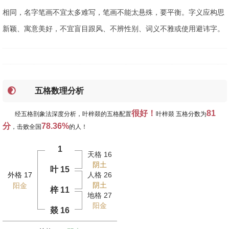
相同，名字笔画不宜太多难写，笔画不能太悬殊，要平衡。字义应构思
新颖、寓意美好，不宜盲目跟风、不辨性别、词义不雅或使用避讳字。
五格数理分析
很好！
81
经五格剖象法深度分析，叶梓燚的五格配置
叶梓燚 五格分数为
分
78.36%
，击败全国
的人！
1
天格 16
阴土
叶 15
外格 17
人格 26
阴土
阳金
梓 11
地格 27
阳金
燚 16