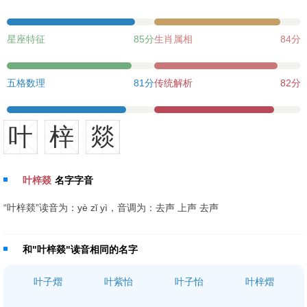
星座特征
85分
生肖属相
84分
五格数理
81分
传统解析
82分
叶
梓
燚
叶梓燚
名字字音
“叶梓燚”读音为：yè zǐ yì，音调为：去声 上声 去声
和"叶梓燚"读音相同的名字
叶子熠
叶紫怡
叶子怡
叶梓熠