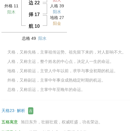
阳火
边 22
外格 11
人格 39
阳水
阳木
择 17
地格 27
阳金
航 10
总格 49
阳水
天格，又称先格，主掌祖传运势。祖先留下来的，对人影响不大。
人格，又称主运，整个姓名的中心点，决定人一生的命运。
地格，又称前运，主管人中年以前，求学与事业初期的机运。
外格，又称副运，主掌中年事业成熟稳定时期的机运。
总格，又称后运，主掌中年至晚年的命运。
天格23· 解析
吉
五格寓意
旭日东升，壮丽壮观，权威旺盛，功名荣达。