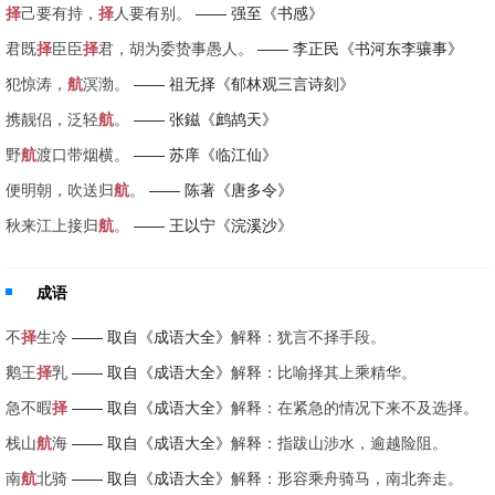
择
己要有持，
择
人要有别。
—— 强至《书感》
君既
择
臣臣
择
君，胡为委贽事愚人。
—— 李正民《书河东李骧事》
犯惊涛，
航
溟渤。
—— 祖无择《郁林观三言诗刻》
携靓侣，泛轻
航
。
—— 张鎡《鹧鸪天》
野
航
渡口带烟横。
—— 苏庠《临江仙》
便明朝，吹送归
航
。
—— 陈著《唐多令》
秋来江上接归
航
。
—— 王以宁《浣溪沙》
成语
不
择
生冷
—— 取自《成语大全》
解释：犹言不择手段。
鹅王
择
乳
—— 取自《成语大全》
解释：比喻择其上乘精华。
急不暇
择
—— 取自《成语大全》
解释：在紧急的情况下来不及选择。
栈山
航
海
—— 取自《成语大全》
解释：指跋山涉水，逾越险阻。
南
航
北骑
—— 取自《成语大全》
解释：形容乘舟骑马，南北奔走。