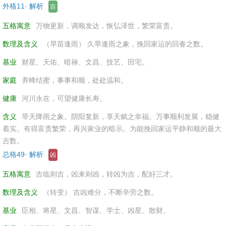
外格11· 解析
吉
五格寓意
万物更新，调顺发达，恢弘泽世，繁荣富贵。
数理及含义
（旱苗逢雨） 久旱逢雨之象，挽回家运的回春之数。
基业
财星、天佑、暗禄、文昌、技艺、田宅。
家庭
养蜂结蜜，事事和顺，处处温和。
健康
河川永在，可望健康长寿。
含义
旱天降雨之象。阴阳复新，享天赋之幸福。万事顺利发展，稳健
着实。有得富贵繁荣，再兴家业的暗示。为能挽回家运平静和顺的最大
吉数。
总格49· 解析
凶
五格寓意
吉临则吉，凶来则凶，转凶为吉，配好三才。
数理及含义
（转变） 吉凶难分，不断辛劳之数。
基业
臣相、将星、文昌、智谋、学士、凶星、散财。