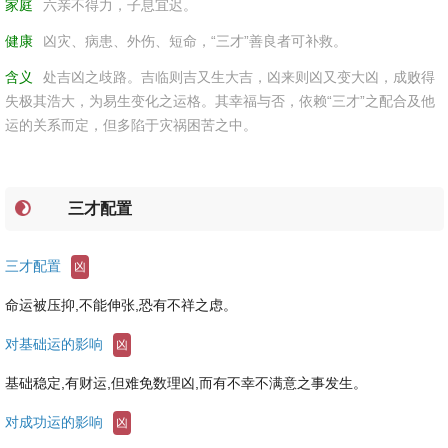
家庭
六亲不得力，子息宜迟。
健康
凶灾、病患、外伤、短命，“三才”善良者可补救。
含义
处吉凶之歧路。吉临则吉又生大吉，凶来则凶又变大凶，成败得
失极其浩大，为易生变化之运格。其幸福与否，依赖“三才”之配合及他
运的关系而定，但多陷于灾祸困苦之中。
三才配置
三才配置
凶
命运被压抑,不能伸张,恐有不祥之虑。
对基础运的影响
凶
基础稳定,有财运,但难免数理凶,而有不幸不满意之事发生。
对成功运的影响
凶