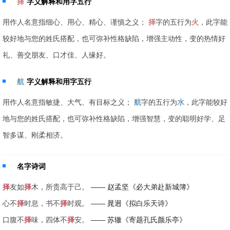
择
字义解释和用字五行
用作人名意指细心、用心、精心、谨慎之义；
择
字的五行为
火
，此字能
较好地与您的姓氏搭配，也可弥补性格缺陷，增强主动性，变的热情好
礼、善交朋友、口才佳、人缘好。
航
字义解释和用字五行
用作人名意指敏捷、大气、有目标之义；
航
字的五行为
水
，此字能较好
地与您的姓氏搭配，也可弥补性格缺陷，增强智慧，变的聪明好学、足
智多谋、刚柔相济。
名字诗词
择
友如
择
木，所贵高于己。
—— 赵孟坚《必大弟赴新城簿》
心不
择
时息，书不
择
时观。
—— 晁迥《拟白乐天诗》
口腹不
择
味，四体不
择
安。
—— 苏辙《寄题孔氏颜乐亭》