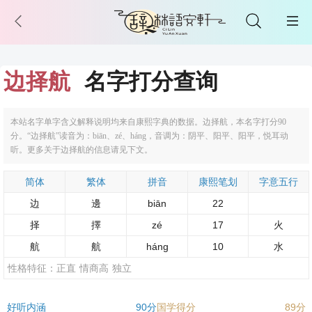
边择航
名字打分查询
本站名字单字含义解释说明均来自康熙字典的数据。边择航，本名字打分90
分。“边择航”读音为：biān、zé、háng，音调为：阴平、阳平、阳平，悦耳动
听。更多关于边择航的信息请见下文。
简体
繁体
拼音
康熙笔划
字意五行
边
邊
biān
22
择
擇
zé
17
火
航
航
háng
10
水
性格特征：
正直
情商高
独立
好听内涵
90分
国学得分
89分