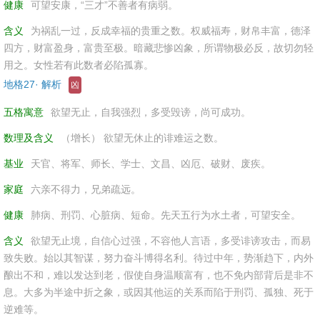
健康
可望安康，“三才”不善者有病弱。
含义
为祸乱一过，反成幸福的贵重之数。权威福寿，财帛丰富，德泽
四方，财富盈身，富贵至极。暗藏悲惨凶象，所谓物极必反，故切勿轻
用之。女性若有此数者必陷孤寡。
地格27· 解析
凶
五格寓意
欲望无止，自我强烈，多受毁谤，尚可成功。
数理及含义
（增长） 欲望无休止的诽难运之数。
基业
天官、将军、师长、学士、文昌、凶厄、破财、废疾。
家庭
六亲不得力，兄弟疏远。
健康
肺病、刑罚、心脏病、短命。先天五行为水土者，可望安全。
含义
欲望无止境，自信心过强，不容他人言语，多受诽谤攻击，而易
致失败。始以其智谋，努力奋斗博得名利。待过中年，势渐趋下，内外
酿出不和，难以发达到老，假使自身温顺富有，也不免内部背后是非不
息。大多为半途中折之象，或因其他运的关系而陷于刑罚、孤独、死于
逆难等。