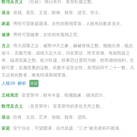
数理及含义
（壮丽） 旭日东升、发育旺盛之数。
基业
首领、君臣、文昌、暗禄、财库、进宅、学士。
家庭
男性可望家庭圆满。女性则香闺零落，人格有此数多克夫。
健康
男性可望健康，女性则有孤独之苦。
含义
伟大昌隆之运，威势冲天之象，赫赫首领之数。微贱出身，砥志
奋斗，克服万难，成就大志大业，功名荣达，终至首领。有如凯旋之
将，猛虎添翼之势。权力旺盛，胜事恐过度而为憾，然而感情锐利，壮
丽可爱，实属贵重的运数。此数不适宜女性，其理由同于二十一数，凡
主运有此数者，难免转成香闺零落。
人格39· 解析
半吉
五格寓意
富贵荣华，财帛丰盈，暗藏险象，德泽四方。
数理及含义
（富贵荣华） 富贵荣华的变化无穷之数。
基业
臣将、文昌、艺术、智能、财库、进田。
家庭
安宁自在，可望圆满，后代昌盛，“三才”被克者则不圆满。