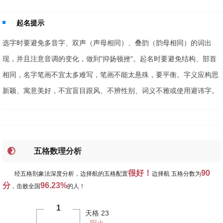
起名提示
选字时要避免多音字、双声（声母相同）、叠韵（韵母相同）的词出
现，并且注意音调的变化，做到"抑扬顿挫"。起名时要避免结构、部首
相同，名字笔画不宜太多难写，笔画不能太悬殊，要平衡。字义应构思
新颖、寓意美好，不宜盲目跟风、不辨性别、词义不雅或使用避讳字。
五格数理分析
很好！
90
经五格剖象法深度分析，边择航的五格配置
边择航 五格分数为
分
96.23%
，击败全国
的人！
1
天格 23