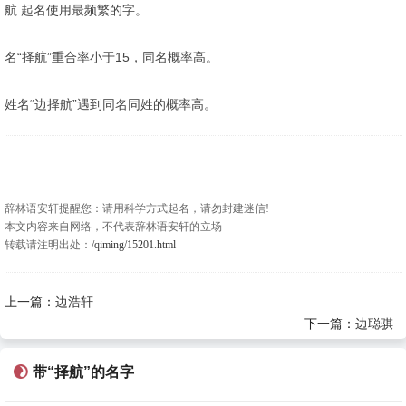
航 起名使用最频繁的字。
名“择航”重合率小于15，同名概率高。
姓名“边择航”遇到同名同姓的概率高。
辞林语安轩提醒您：请用科学方式起名，请勿封建迷信!
本文内容来自网络，不代表辞林语安轩的立场
转载请注明出处：
/qiming/15201.html
上一篇：
边浩轩
下一篇：
边聪骐
带“择航”的名字