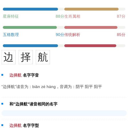
星座特征
88分
生肖属相
87分
五格数理
90分
传统解析
85分
边
择
航
边择航
名字字音
“边择航”读音为：biān zé háng，音调为：阴平 阳平 阳平
和"边择航"读音相同的名字
边择航
名字字型