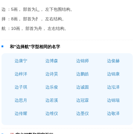
边 ：5画， 部首为辶， 左下包围结构。
择 ：8画， 部首为扌， 左右结构。
航 ：10画， 部首为舟， 左右结构。
和"边择航"字型相同的名字
边康宁
边博森
边锦师
边俊赫
边梓洋
边诗昊
边鹏皓
边锦康
边子琪
边乐俊
边诚圆
边泓泽
边思月
边若溪
边冠霖
边锦瑞
边传耀
边维仪
边墨仪
边敬泽