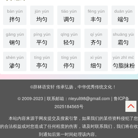
bàn yún
jūn yún
tiáo yún
fēng yún
duān yún
拌匀
均匀
调匀
丰匀
端匀
gāng yún
píng yún
qīng yún
qí yún
shuāng yún
钢匀
平匀
轻匀
齐匀
霜匀
shèn yún
tíng yún
tíng yún
xì yún
yún zhī mò f
渗匀
亭匀
停匀
细匀
匀脂抹粉
©
辞林语安轩
传承弘扬，中华优秀传统文化！
© 2009-2023 | 联系邮箱：nieyuli98@gmail.com |
鲁ICP备
2025184565号
本站内容来源于网友提交及搜索引擎，如果我们的某些资料侵犯了您
的合法权益或对您造成了任何程度的伤害，请及时联系我们，我们将在收
到通知后第一时间处理该内容。