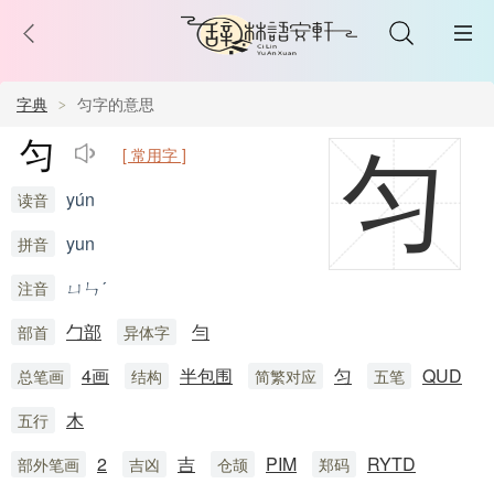
字典
匀字的意思
匀
[ 常用字 ]
匀
yún
读音
yun
拼音
ㄩㄣˊ
注音
勹部
勻
部首
异体字
4画
半包围
匀
QUD
总笔画
结构
简繁对应
五笔
木
五行
2
吉
PIM
RYTD
部外笔画
吉凶
仓颉
郑码