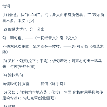
动词
(1) (会意。从勹(
)二。勹，象人曲形有所包裹，“二”表示所
bāo
裹不多。本义：少)
(2) 假借为“均”。分，分出
匀，调匀也。——《一切经音义》引《说文》
不假东风次第吹，笔匀春色一枝枝。——唐· 杜荀鹤《题花木
障》
(3) 又如：匀滚(拉平；平均)；饭匀着吃；叫东村匀出一匹马
来；匀摊(平均分摊)
(4) 涂抹均匀
向镜轻匀衬脸霞。——韩儛《咏手诗》
(5) 又如：匀注(均匀地点染；化妆)；匀面(化妆时用手搓脸使
脂粉匀净)；匀红点翠(涂脂画眉)
(6) 打扮