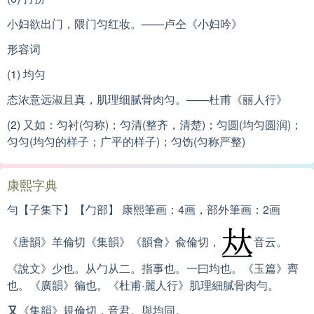
小妇欲出门，隈门匀红妆。——卢仝《小妇吟》
形容词
(1) 均匀
态浓意远淑且真，肌理细腻骨肉匀。——杜甫《丽人行》
(2) 又如：匀衬(匀称)；匀清(整齐，清楚)；匀圆(均匀圆润)；
匀匀(均匀的样子；广平的样子)；匀饬(匀称严整)
康熙字典
勻【子集下】【勹部】 康熙筆画：4画，部外筆画：2画
《唐韻》羊倫切《集韻》《韻會》兪倫切，
音云。
《說文》少也。从勹从二。指事也。一曰均也。《玉篇》齊
也。《廣韻》徧也。《杜甫·麗人行》肌理細膩骨肉勻。
又
《集韻》規倫切，音君。與均同。