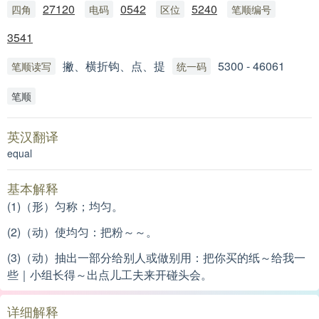
27120
0542
5240
四角
电码
区位
笔顺编号
3541
撇、横折钩、点、提
5300 - 46061
笔顺读写
统一码
笔顺
英汉翻译
equal
基本解释
(1)（形）匀称；均匀。
(2)（动）使均匀：
把粉～～。
(3)（动）抽出一部分给别人或做别用：
把你买的纸～给我一
些｜小组长得～出点儿工夫来开碰头会。
详细解释