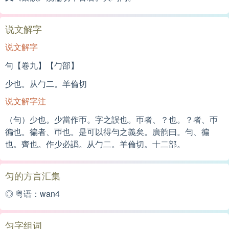
说文解字
说文解字
勻【卷九】【勹部】
少也。从勹二。羊倫切
说文解字注
（勻）少也。少當作帀。字之誤也。帀者、？也。？者、帀
徧也。徧者、帀也。是可以得勻之義矣。廣韵曰。勻、徧
也。齊也。作少必譌。从勹二。羊倫切。十二部。
匀的方言汇集
◎ 粤语：wan4
匀字组词