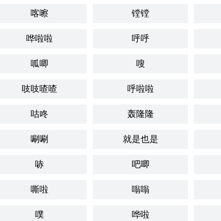
喀嚓
镗镗
哗啦啦
呼呼
呱唧
嗖
吱吱喳喳
呼啦啦
咕咚
轰隆隆
唰唰
就是也是
哧
吧唧
嘶啦
嗡嗡
噗
哗啦