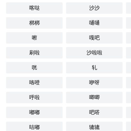
喀哒
沙沙
梆梆
嗵嗵
嚓
嘎吧
刷啦
沙啦啦
咣
轧
咯噔
咿呀
呼啦
唧唧
嘟嘟
吧嗒
咕嘟
辘辘