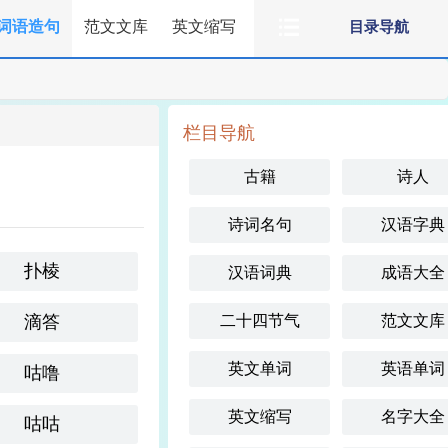
词语造句
范文文库
英文缩写
目录导航
栏目导航
古籍
诗人
诗词名句
汉语字典
扑棱
汉语词典
成语大全
滴答
二十四节气
范文文库
英文单词
英语单词
咕噜
英文缩写
名字大全
咕咕