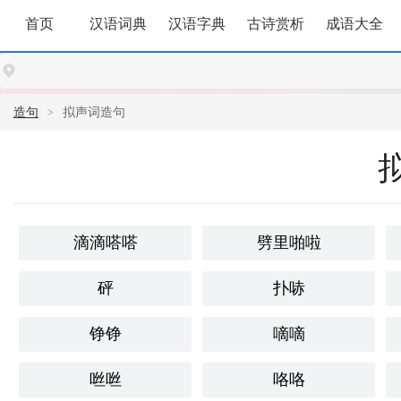
首页
汉语词典
汉语字典
古诗赏析
成语大全
造句
拟声词造句
滴滴嗒嗒
劈里啪啦
砰
扑哧
铮铮
嘀嘀
咝咝
咯咯