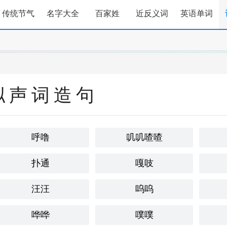
传统节气
名字大全
百家姓
近反义词
英语单词
拟声词造句
呼噜
叽叽喳喳
扑通
嘎吱
汪汪
呜呜
哗哗
噗噗