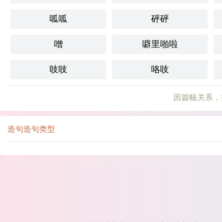
呱呱
砰砰
噌
噼里啪啦
吱吱
咯吱
因篇幅关系，
造句造句类型