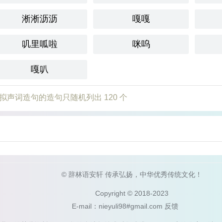
淅淅沥沥
嘎嘎
叽里呱啦
咪呜
嘎叭
拟声词造句的造句只随机列出 120 个
© 辞林语安轩 传承弘扬，中华优秀传统文化！
Copyright © 2018-2023
E-mail：nieyuli98#gmail.com
反馈