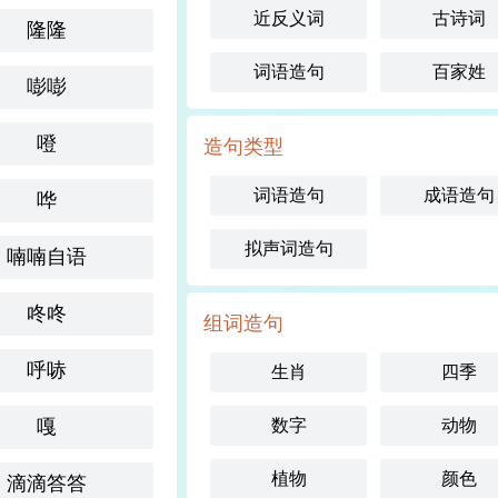
近反义词
古诗词
隆隆
词语造句
百家姓
嘭嘭
噔
造句类型
词语造句
成语造句
哗
拟声词造句
喃喃自语
咚咚
组词造句
呼哧
生肖
四季
嘎
数字
动物
植物
颜色
滴滴答答