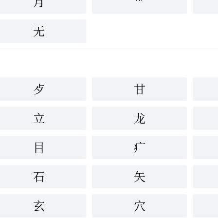
月
爫
无
歺
甘
立
龙
目
疒
石
矢
玄
穴