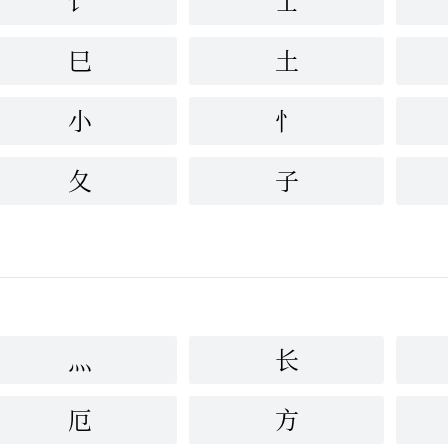
饣
士
巳
土
小
忄
夂
子
灬
长
厄
方