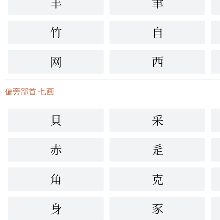
羊
聿
竹
自
网
西
偏旁部首 七画
貝
采
赤
辵
角
克
身
豕