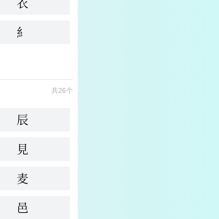
衣
糹
共26个
辰
見
麦
邑