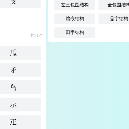
支
左三包围结构
全包围结
镶嵌结构
品字结构
田字结构
共31个
瓜
矛
鸟
示
疋