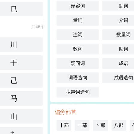
形容词
副词
㔾
量词
介词
共46个
连词
数量词
川
数词
助词
干
疑问词
成语
词语造句
成语造句
己
拟声词造句
马
偏旁部首
山
丨部
一部
丶部
八部