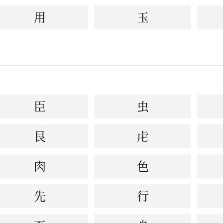
用
玉
臣
虫
艮
虍
肉
色
先
行