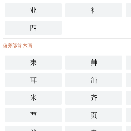
业
衤
四
偏旁部首 六画
耒
艸
耳
缶
米
齐
覀
页