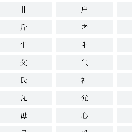
卝
户
斤
耂
牛
牜
攵
气
氏
礻
瓦
尣
毋
心