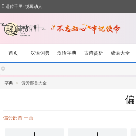
遥传千里· 悦耳动人
首页
汉语词典
汉语字典
古诗赏析
成语大全
字典
偏旁部首大全
偏旁部首 一画
丨
亅