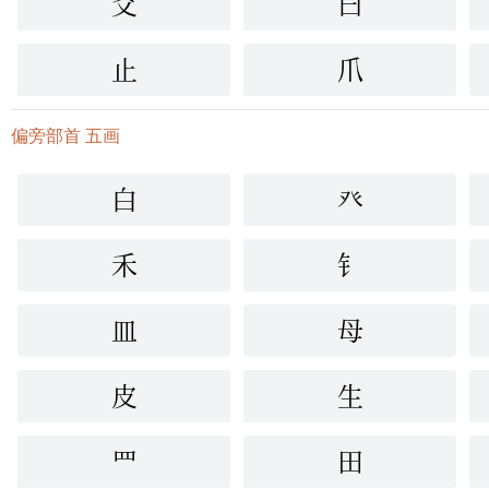
爻
曰
止
爪
偏旁部首 五画
白
癶
禾
钅
皿
母
皮
生
罒
田