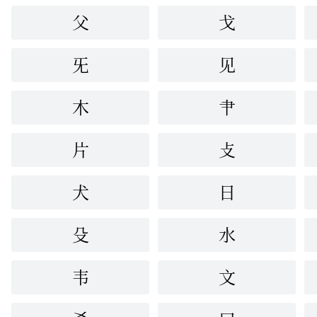
父
戈
旡
见
木
肀
片
攴
犬
日
殳
水
韦
文