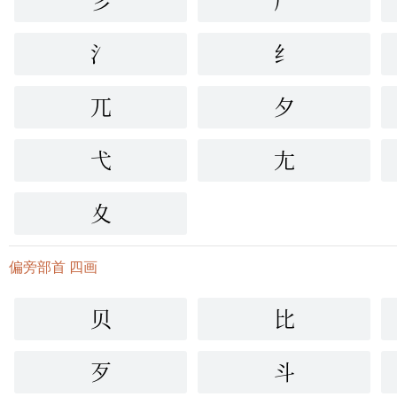
彡
尸
氵
纟
兀
夕
弋
尢
夊
偏旁部首 四画
贝
比
歹
斗