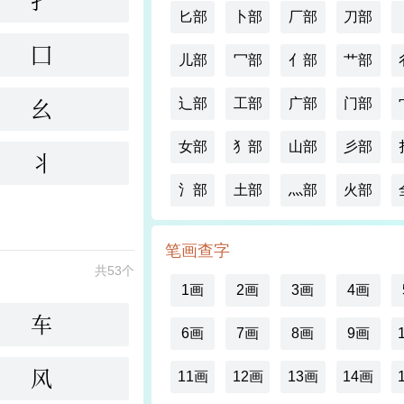
扌
匕部
卜部
厂部
刀部
囗
儿部
冖部
亻部
艹部
幺
辶部
工部
广部
门部
女部
犭部
山部
彡部
丬
氵部
土部
灬部
火部
笔画查字
共53个
1画
2画
3画
4画
车
6画
7画
8画
9画
风
11画
12画
13画
14画