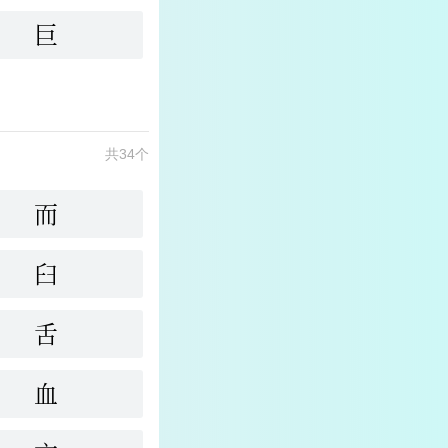
巨
共34个
而
臼
舌
血