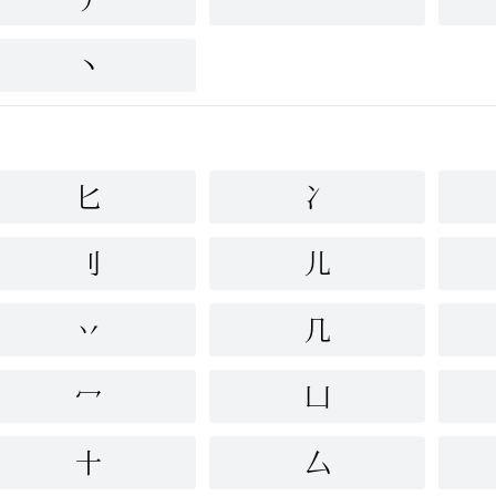
丶
匕
冫
刂
儿
丷
几
冖
凵
十
厶