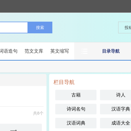
投
词语造句
范文文库
英文缩写
目录导航
栏目导航
古籍
诗人
诗词名句
汉语字典
共8个
汉语词典
成语大全
一