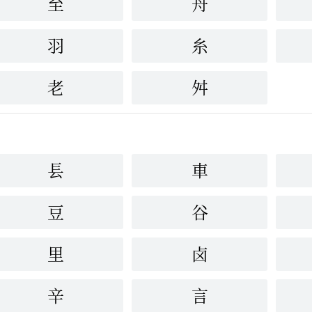
至
舟
羽
糸
老
舛
镸
車
豆
谷
里
卤
辛
言