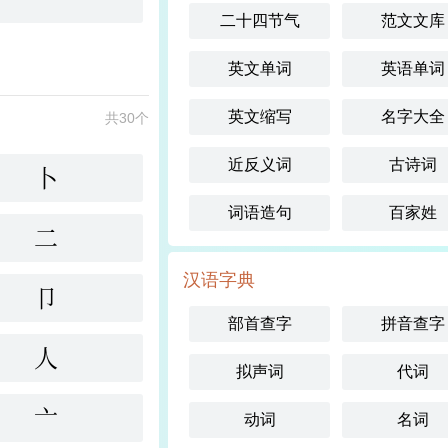
二十四节气
范文文库
英文单词
英语单词
英文缩写
名字大全
共30个
近反义词
古诗词
卜
词语造句
百家姓
二
汉语字典
卩
部首查字
拼音查字
人
拟声词
代词
亠
动词
名词