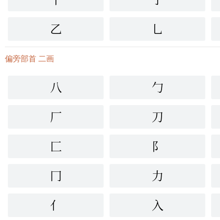
乙
乚
偏旁部首 二画
八
勹
厂
刀
匚
阝
冂
力
亻
入