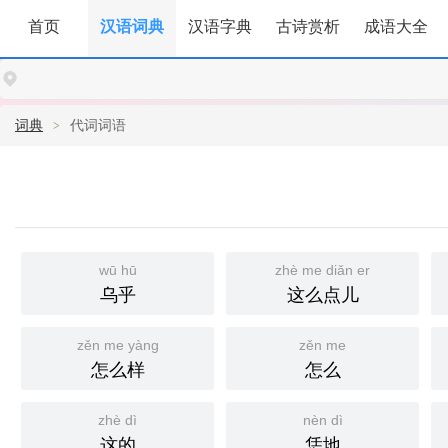
首页
汉语词典
汉语字典
古诗赏析
成语大全
词典
代词词语
wū hū
zhè me diǎn er
乌乎
这么点儿
zěn me yàng
zěn me
怎么样
怎么
zhè dì
nèn dì
这的
恁地