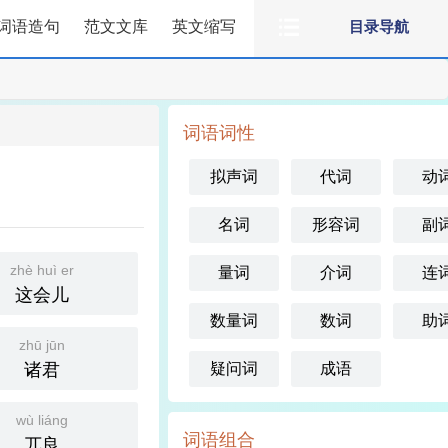
词语造句
范文文库
英文缩写
目录导航
词语词性
拟声词
代词
动
名词
形容词
副
zhè huì er
量词
介词
连
这会儿
数量词
数词
助
zhū jūn
诸君
疑问词
成语
wù liáng
词语组合
兀良