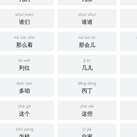
shuí mén
shuí shuí
谁们
谁谁
nà me zhe
nà huì er
那么着
那会儿
liè wèi
jǐ ér
列位
几儿
duō zan
bǐng dīng
多咱
丙丁
zhè gè
zhè xiē
这个
这些
zěn yàng
zì jiā
怎样
自家