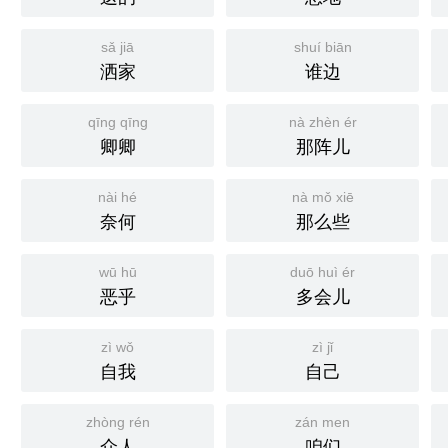
sǎ jiā
shuí biān
洒家
谁边
qīng qīng
nà zhèn ér
卿卿
那阵儿
nài hé
nà mǒ xiē
奈何
那么些
wū hū
duō huì ér
恶乎
多会儿
zì wǒ
zì jǐ
自我
自己
zhòng rén
zán men
众人
咱们