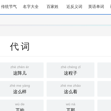
传统节气
名字大全
百家姓
近反义词
英语单词
代词
zhè zhèn ér
zhè chéng zǐ
这阵儿
这程子
zhè me yàng
zhè me zhāo
这么样
这么着
wù de
wū nà
兀的
兀那