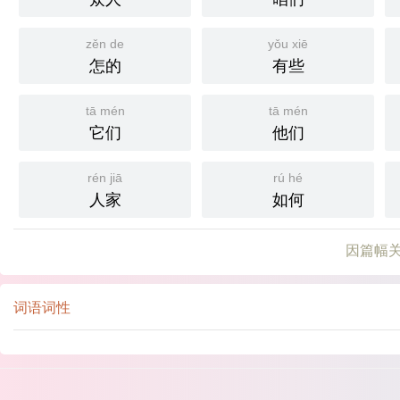
zěn de
yǒu xiē
怎的
有些
tā mén
tā mén
它们
他们
rén jiā
rú hé
人家
如何
因篇幅关
词语词性