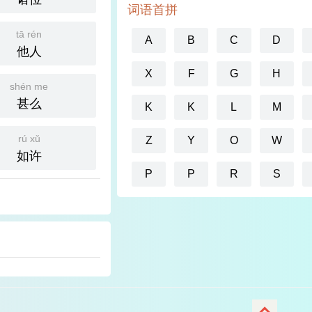
词语首拼
tā rén
A
B
C
D
他人
X
F
G
H
shén me
甚么
K
K
L
M
rú xǔ
Z
Y
O
W
如许
P
P
R
S