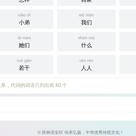
xiǎo dì
wǒ mén
小弟
我们
tā men
shén me
她们
什么
ruò gān
rén rén
若干
人人
系，代词的词语只列出前 60 个
© 辞林语安轩 传承弘扬，中华优秀传统文化！