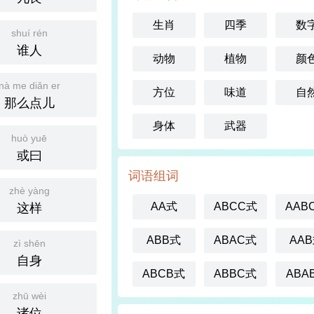
生肖
四季
数
shuí rén
谁人
动物
植物
颜
nà me diǎn er
方位
味道
自
那么点儿
身体
武器
huò yuē
或曰
词语组词
zhè yàng
AA式
ABCC式
AAB
这样
ABB式
ABAC式
AA
zì shēn
自身
ABCB式
ABBC式
ABA
zhū wèi
诸位