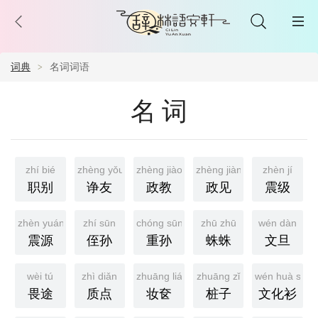
词典
名词词语
名词
zhí bié
zhèng yǒu
zhèng jiào
zhèng jiàn
zhèn jí
职别
诤友
政教
政见
震级
zhèn yuán
zhí sūn
chóng sūn
zhū zhū
wén dàn
震源
侄孙
重孙
蛛蛛
文旦
wèi tú
zhì diǎn
zhuāng lián
zhuāng zǐ
wén huà shā
畏途
质点
妆奁
桩子
文化衫