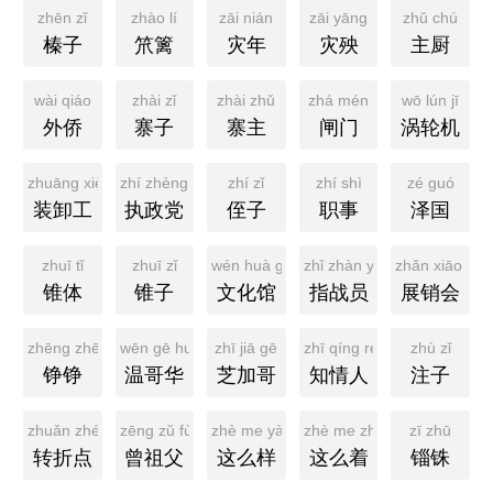
zhēn zǐ
zhào lí
zāi nián
zāi yāng
zhǔ chú
榛子
笊篱
灾年
灾殃
主厨
wài qiáo
zhài zǐ
zhài zhǔ
zhá mén
wō lún jī
外侨
寨子
寨主
闸门
涡轮机
zhuāng xiè gōng
zhí zhèng dǎng
zhí zǐ
zhí shì
zé guó
装卸工
执政党
侄子
职事
泽国
zhuī tǐ
zhuī zǐ
wén huà guǎn
zhǐ zhàn yuán
zhǎn xiāo huì
锥体
锥子
文化馆
指战员
展销会
zhēng zhēng
wēn gē huá
zhī jiā gē
zhī qíng rén
zhù zǐ
铮铮
温哥华
芝加哥
知情人
注子
zhuǎn zhé diǎn
zēng zǔ fù
zhè me yàng
zhè me zhāo
zī zhū
转折点
曾祖父
这么样
这么着
锱铢