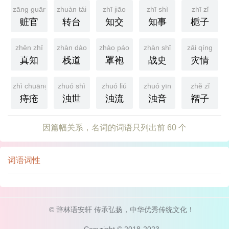
zāng guān
zhuàn tái
zhī jiāo
zhī shì
zhī zǐ
赃官
转台
知交
知事
栀子
zhēn zhī
zhàn dào
zhào páo
zhàn shǐ
zāi qíng
真知
栈道
罩袍
战史
灾情
zhì chuāng
zhuó shì
zhuó liú
zhuó yīn
zhě zǐ
痔疮
浊世
浊流
浊音
褶子
因篇幅关系，名词的词语只列出前 60 个
词语词性
© 辞林语安轩 传承弘扬，中华优秀传统文化！