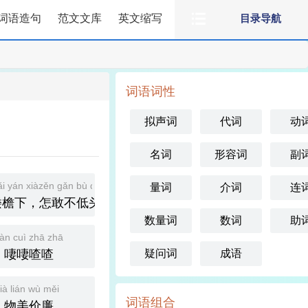
词语造句
范文文库
英文缩写
目录导航
词语词性
拟声词
代词
动
名词
形容词
副
ǎi yán xiàzěn gǎn bù dī tóu
量词
介词
连
矮檐下，怎敢不低头
数量词
数词
助
àn cuì zhā zhā
啛啛喳喳
疑问词
成语
jià lián wù měi
词语组合
物美价廉