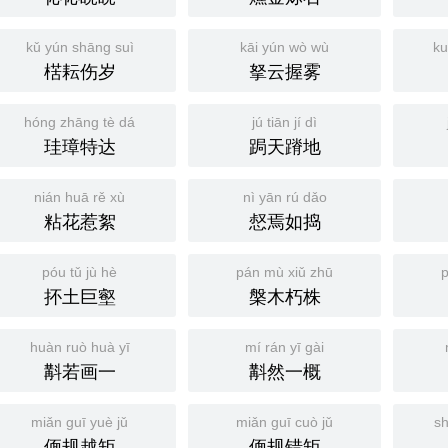
kǔ yún shāng suì
kāi yún wò wù
ku
楛耘伤岁
拏云握雾
hóng zhāng tè dá
jú tiān jí dì
珪璋特达
跼天蹐地
nián huā rě xù
nì yān rú dǎo
粘花惹絮
惄焉如捣
póu tǔ jù hè
pán mù xiǔ zhū
p
抔土巨壑
槃木朽株
huàn ruò huà yī
mí rán yī gài
斠若画一
斠然一概
miǎn guī yuè jǔ
miǎn guī cuò jǔ
sh
偭规越矩
偭规错矩