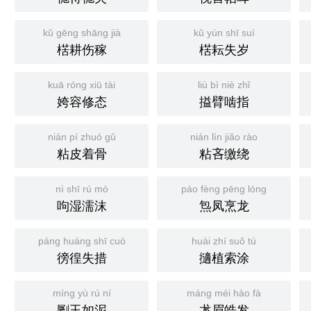
kǔ gēng shāng jià
kǔ yún shī suì
楛耕伤稼
楛耘失岁
kuā róng xiū tài
liù bì niè zhǐ
姱容修态
搤臂啮指
nián pí zhuó gǔ
nián lìn jiǎo rào
粘皮着骨
粘吝缴绕
nì shī rú mò
páo fèng pēng lóng
呴湿濡沫
炰凤烹龙
páng huáng shī cuò
huài zhí suǒ tú
徬徨失措
擿植索涂
míng yù rú ní
máng méi hào fà
劚玉如泥
尨眉皓发