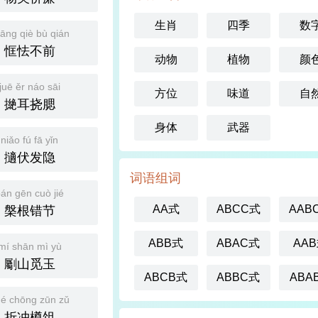
生肖
四季
数
āng qiè bù qián
恇怯不前
动物
植物
颜
juē ěr náo sāi
方位
味道
自
撧耳挠腮
身体
武器
niǎo fú fā yǐn
擿伏发隐
词语组词
án gēn cuò jié
AA式
ABCC式
AAB
槃根错节
ABB式
ABAC式
AA
mí shān mì yù
劚山觅玉
ABCB式
ABBC式
ABA
é chōng zūn zǔ
折冲樽俎