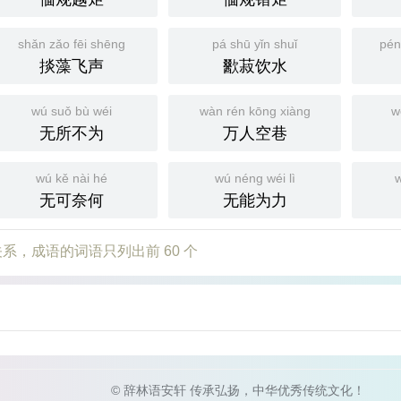
shǎn zǎo fēi shēng
pá shū yǐn shuǐ
pén
掞藻飞声
歠菽饮水
wú suǒ bù wéi
wàn rén kōng xiàng
w
无所不为
万人空巷
wú kě nài hé
wú néng wéi lì
w
无可奈何
无能为力
系，成语的词语只列出前 60 个
© 辞林语安轩 传承弘扬，中华优秀传统文化！