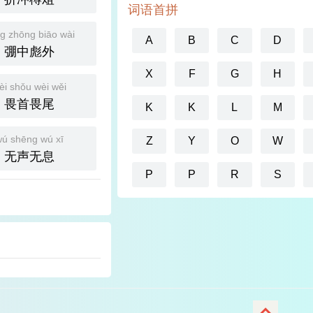
词语首拼
g zhōng biāo wài
A
B
C
D
弸中彪外
X
F
G
H
èi shǒu wèi wěi
畏首畏尾
K
K
L
M
ú shēng wú xī
Z
Y
O
W
无声无息
P
P
R
S