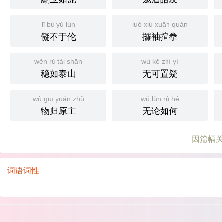
lǐ bù yú lún
luó xiù xuān quán
儗不于伦
攞袖揎拳
wěn rú tài shān
wú kě zhì yí
稳如泰山
无可置疑
wù guī yuán zhǔ
wú lùn rú hé
物归原主
无论如何
因篇幅关
词语词性