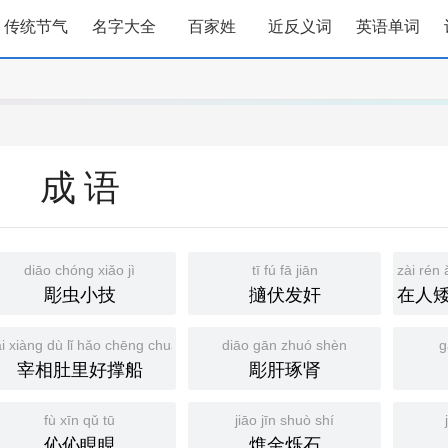
传统节气
名字大全
百家姓
近反义词
英语单词
成语
diāo chóng xiǎo jì
tī fú fā jiān
zài rén 
彫虫小技
擿伏发奸
在人
i xiàng dù lǐ hǎo chēng chuán
diāo gān zhuó shèn
g
宰相肚里好撑船
彫肝琢肾
fù xīn qǔ tū
jiāo jīn shuò shí
伈伈睍睍
燋金烁石