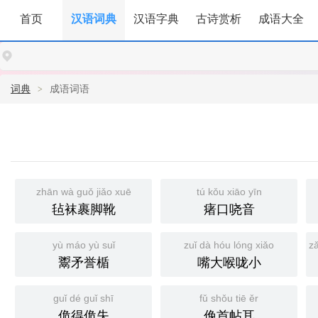
首页
汉语词典
汉语字典
古诗赏析
成语大全
词典
成语词语
zhān wà guǒ jiǎo xuē
tú kǒu xiāo yīn
毡袜裹脚靴
瘏口哓音
yù máo yù suǐ
zuǐ dà hóu lóng xiǎo
zǎ
鬻矛誉楯
嘴大喉咙小
guǐ dé guǐ shī
fǔ shǒu tiē ěr
佹得佹失
俛首帖耳