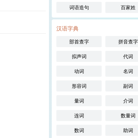
词语造句
百家姓
汉语字典
部首查字
拼音查字
拟声词
代词
动词
名词
形容词
副词
量词
介词
连词
数量词
数词
助词