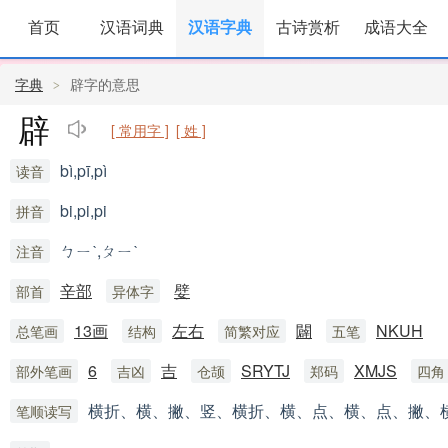
首页
汉语词典
汉语字典
古诗赏析
成语大全
字典
辟字的意思
辟
[ 常用字 ]
[ 姓 ]
bì,pī,pì
读音
bi,pi,pi
拼音
ㄅㄧˋ,ㄆㄧˋ
注音
辛部
嬖
部首
异体字
13画
左右
闢
NKUH
总笔画
结构
简繁对应
五笔
6
吉
SRYTJ
XMJS
部外笔画
吉凶
仓颉
郑码
四角
横折、横、撇、竖、横折、横、点、横、点、撇、
笔顺读写