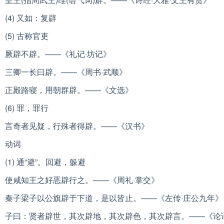
(4) 又如：复辟
(5) 古称官吏
厥辟不辟。——《礼记·坊记》
三卿一长曰辟。——《周书·武顺》
正殿路寝，用朝群辟。——《文选》
(6) 罪，罪行
言奇者见疑，行殊者得辟。——《汉书》
动词
(1) 通“避”。回避，躲避
使咸知王之好恶辟行之。——《周礼·掌交》
秦子梁子以公旗辟于下道，是以皆止。——《左传·庄公九年》
子曰：贤者辟世，其次辟地，其次辟色，其次辟言。——《论语