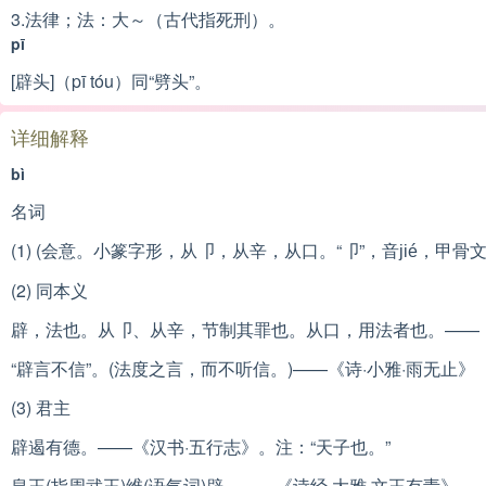
3.法律；法：大～（古代指死刑）。
pī
[辟头]（pī tóu）同“劈头”。
详细解释
bì
名词
(1) (会意。小篆字形，从卩，从辛，从口。“卩”，音
，甲骨文
jié
(2) 同本义
辟，法也。从卩、从辛，节制其罪也。从口，用法者也。——
“辟言不信”。(法度之言，而不听信。)——《诗·小雅·雨无止》
(3) 君主
辟遏有德。——《汉书·五行志》。注：“天子也。”
皇王(指周武王)维(语气词)辟。——《诗经·大雅·文王有责》