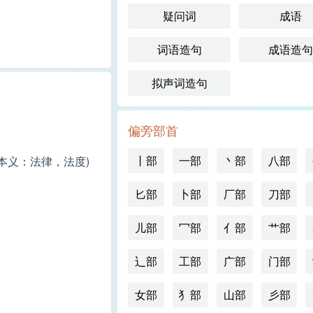
疑问词
成语
词语造句
成语造句
拟声词造句
偏旁部首
丨部
一部
丶部
八部
本义：法律，法度)
匕部
卜部
厂部
刀部
儿部
冖部
亻部
艹部
辶部
工部
广部
门部
女部
犭部
山部
彡部