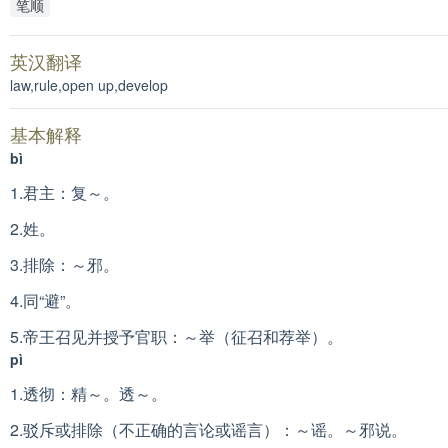
笔顺
英汉翻译
law,rule,open up,develop
基本解释
bì
1.君主：复～。
2.姓。
3.排除：～邪。
4.同“避”。
5.帝王召见并授予官职：～举（征召和荐举）。
pì
1.透彻：精～。透～。
2.驳斥或排除（不正确的言论或谣言）：～谣。～邪说。