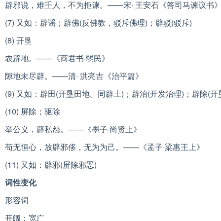
辟邪说，难壬人，不为拒谏。——宋· 王安石《答司马谏议书
(7) 又如：辟谣；辟佛(反佛教，驳斥佛理)；辟驳(驳斥)
(8) 开垦
农辟地。——《商君书·弱民》
隙地未尽辟。——清· 洪亮吉《治平篇》
(9) 又如：辟田(开垦田地。同辟土)；辟治(开发治理)；辟除(开
(10) 屏除；驱除
举公义，辟私怨。——《墨子·尚贤上》
苟无恒心，放辟邪侈，无为为己。——《孟子·梁惠王上》
(11) 又如：辟邪(屏除邪恶)
词性变化
形容词
开阔；宽广