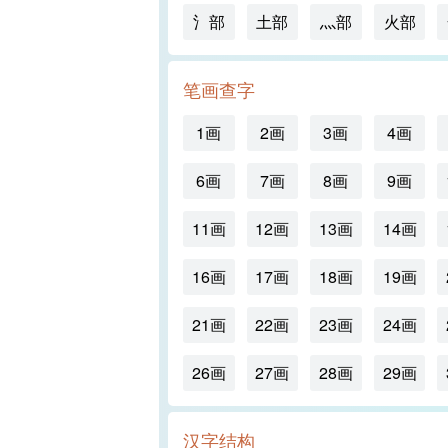
氵部
土部
灬部
火部
笔画查字
1画
2画
3画
4画
6画
7画
8画
9画
11画
12画
13画
14画
16画
17画
18画
19画
21画
22画
23画
24画
26画
27画
28画
29画
汉字结构