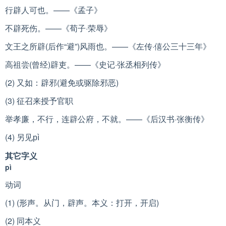
行辟人可也。——《孟子》
不辟死伤。——《荀子·荣辱》
文王之所辟(后作“避”)风雨也。——《左传·僖公三十三年》
高祖尝(曾经)辟吏。——《史记·张丞相列传》
(2) 又如：辟邪(避免或驱除邪恶)
(3) 征召来授予官职
举孝廉，不行，连辟公府，不就。——《后汉书·张衡传》
(4) 另见
pì
其它字义
pì
动词
(1) (形声。从门，辟声。本义：打开，开启)
(2) 同本义