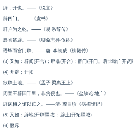
辟，开也。——《说文》
辟四门。——《虞书》
辟户为之乾。——《易·系辞传》
唇吻翕辟。——《聊斋志异·促织》
语毕而宫门辟。——唐· 李朝威《柳毅传》
(3) 又如：辟阖(开合)；辟翕(开合)；辟门(开门。后比喻广开
(4) 开辟；开拓
欲辟土地。——《孟子·梁惠王上》
周宣王辟国千里，非贪侵也。——《盐铁论·地广》
辟病梅之馆以贮之。——清· 龚自珍《病梅馆记》
(5) 又如：辟地(开辟疆域)；辟土(开拓疆域)
(6) 驳斥