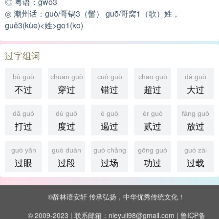
◎ 粤语：gwo3
◎ 潮州话：guò/哥锅3（髻） guō/哥窝1（歌）姓，
guê3(kùe)<姓>go1(ko)
过字组词
bù guò
chuān guò
cuò guò
chāo guò
dà guò
不过
穿过
错过
超过
大过
dǎ guò
dù guò
è guò
èr guò
fàng guò
打过
度过
遏过
贰过
放过
guò yǎn
guò duàn
guò chǎng
gōng guò
guò zài
过眼
过段
过场
功过
过载
©
辞林语安轩
传承弘扬，中华优秀传统文化！
© 2009-2023 | 联系邮箱：nieyuli98@gmail.com |
鲁ICP备