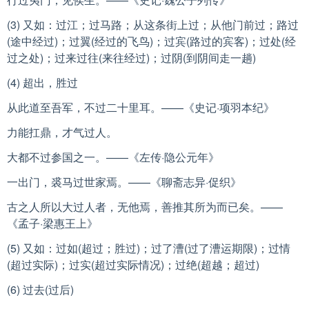
(3) 又如：过江；过马路；从这条街上过；从他门前过；路过
(途中经过)；过翼(经过的飞鸟)；过宾(路过的宾客)；过处(经
过之处)；过来过往(来往经过)；过阴(到阴间走一趟)
(4) 超出，胜过
从此道至吾军，不过二十里耳。——《史记·项羽本纪》
力能扛鼎，才气过人。
大都不过参国之一。——《左传·隐公元年》
一出门，裘马过世家焉。——《聊斋志异·促织》
古之人所以大过人者，无他焉，善推其所为而已矣。——
《孟子·梁惠王上》
(5) 又如：过如(超过；胜过)；过了漕(过了漕运期限)；过情
(超过实际)；过实(超过实际情况)；过绝(超越；超过)
(6) 过去(过后)