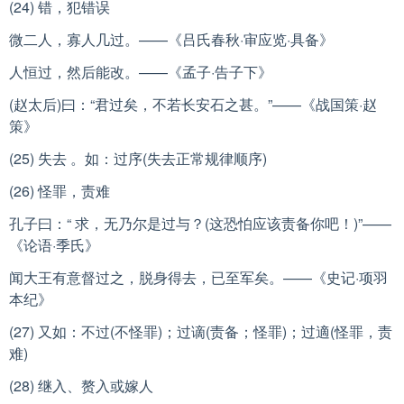
(24) 错，犯错误
微二人，寡人几过。——《吕氏春秋·审应览·具备》
人恒过，然后能改。——《孟子·告子下》
(赵太后)曰：“君过矣，不若长安石之甚。”——《战国策·赵
策》
(25) 失去 。如：过序(失去正常规律顺序)
(26) 怪罪，责难
孔子曰：“ 求，无乃尔是过与？(这恐怕应该责备你吧！)”——
《论语·季氏》
闻大王有意督过之，脱身得去，已至军矣。——《史记·项羽
本纪》
(27) 又如：不过(不怪罪)；过谪(责备；怪罪)；过適(怪罪，责
难)
(28) 继入、赘入或嫁人