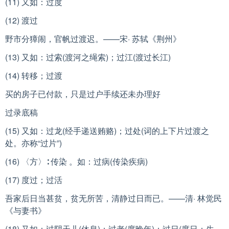
(11) 又如：过度
(12) 渡过
野市分獐闹，官帆过渡迟。——宋· 苏轼《荆州》
(13) 又如：过索(渡河之绳索)；过江(渡过长江)
(14) 转移；过渡
买的房子已付款，只是过户手续还未办理好
过录底稿
(15) 又如：过龙(经手递送贿赂)；过处(词的上下片过渡之
处。亦称“过片”)
(16) 〈方〉∶ 传染 。如：过病(传染疾病)
(17) 度过；过活
吾家后日当甚贫，贫无所苦，清静过日而已。——清· 林觉民
《与妻书》
(18) 又如：过阴天儿(休息)；过老(度晚年)；过日(度日；生