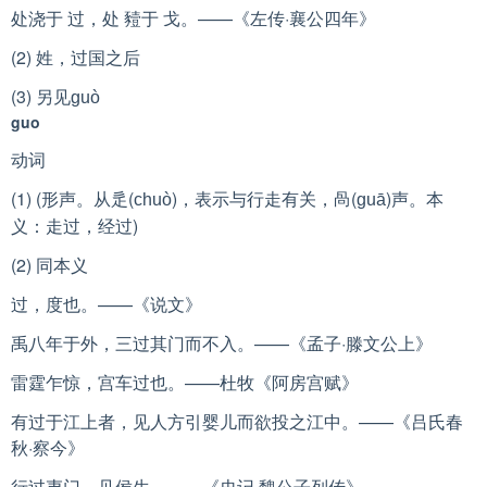
处浇于 过，处 豷于 戈。——《左传·襄公四年》
(2) 姓，过国之后
(3) 另见
guò
guo
动词
(1) (形声。从辵(
)，表示与行走有关，咼(
)声。本
chuò
guā
义：走过，经过)
(2) 同本义
过，度也。——《说文》
禹八年于外，三过其门而不入。——《孟子·滕文公上》
雷霆乍惊，宫车过也。——杜牧《阿房宫赋》
有过于江上者，见人方引婴儿而欲投之江中。——《吕氏春
秋·察今》
行过夷门，见侯生。——《史记·魏公子列传》