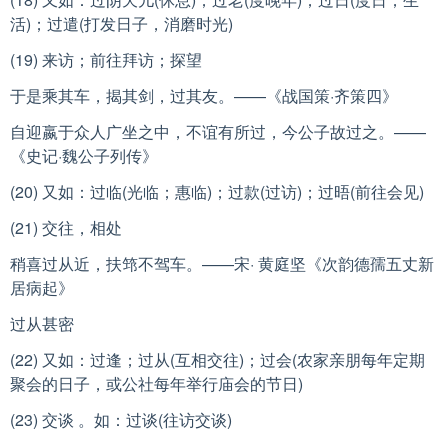
活)；过遣(打发日子，消磨时光)
(19) 来访；前往拜访；探望
于是乘其车，揭其剑，过其友。——《战国策·齐策四》
自迎嬴于众人广坐之中，不谊有所过，今公子故过之。——
《史记·魏公子列传》
(20) 又如：过临(光临；惠临)；过款(过访)；过晤(前往会见)
(21) 交往，相处
稍喜过从近，扶筇不驾车。——宋· 黄庭坚《次韵德孺五丈新
居病起》
过从甚密
(22) 又如：过逢；过从(互相交往)；过会(农家亲朋每年定期
聚会的日子，或公社每年举行庙会的节日)
(23) 交谈 。如：过谈(往访交谈)