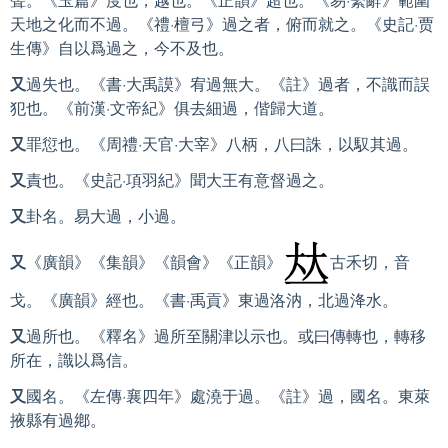
天地之化而不過。《禮·檀弓》過之者，俯而就之。《史記·贾
生傳》自以爲過之，今不及也。
又
過失也。《書·大禹謨》宥過無大。《註》過者，不識而誤
犯也。《前漢·文帝紀》俱去細過，偕歸大道。
又
罪愆也。《周禮·天官·大宰》八柄，八曰誅，以馭其過。
又
責也。《史記·項羽紀》聞大王有意督過之。
又
卦名。易大過，小過。
又
《廣韻》《集韻》《韻會》《正韻》
古禾切，音
戈。《廣韻》經也。《書·禹貢》東過洛汭，北過洚水。
又
過所也。《釋名》過所至關津以示也。或曰傳轉也，轉移
所在，識以爲信。
又
國名。《左傳·襄四年》處澆于過。《註》過，國名。東萊
掖縣有過鄕。