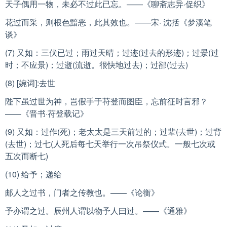
天子偶用一物，未必不过此已忘。——《聊斋志异·促织》
花过而采，则根色黯恶，此其效也。——宋· 沈括《梦溪笔
谈》
(7) 又如：三伏已过；雨过天晴；过迹(过去的形迹)；过景(过
时；不应景)；过逝(流逝。很快地过去)；过郤(过去)
(8) [婉词]:去世
陛下虽过世为神，岂假手于苻登而图臣，忘前征时言邪？
——《晋书·苻登载记》
(9) 又如：过作(死)；老太太是三天前过的；过辈(去世)；过背
(去世)；过七(人死后每七天举行一次吊祭仪式。一般七次或
五次而断七)
(10) 给予；递给
邮人之过书，门者之传教也。——《论衡》
予亦谓之过。辰州人谓以物予人曰过。——《通雅》