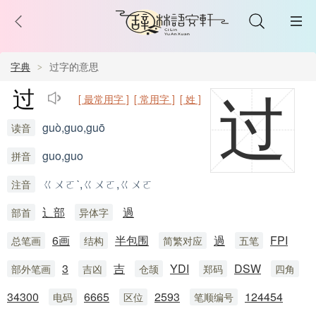
字典
过字的意思
过
[ 最常用字 ]
[ 常用字 ]
[ 姓 ]
过
guò,guo,guō
读音
guo,guo
拼音
ㄍㄨㄛˋ,ㄍㄨㄛ,ㄍㄨㄛ
注音
辶部
過
部首
异体字
6画
半包围
過
FPI
总笔画
结构
简繁对应
五笔
3
吉
YDI
DSW
部外笔画
吉凶
仓颉
郑码
四角
34300
6665
2593
124454
电码
区位
笔顺编号