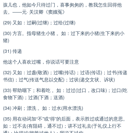
孩儿也，他如今只待过门，喜事匆匆的，教我怎生回得他
去。——元· 关汉卿《窦娥冤》
(29) 又如：过嗣(过继)；过给(过继)
(30) 方言。指母猪生小猪 。如：过下来的小猪(生下来的小
猪)
(31) 传递
他这个人喜欢过嘴，你说话可要注意
(32) 又如：过盏(敬酒)；过嘴(传话)；过语(传话)；过书(传递
书信)；过气(传送气息以交配)；过状(递交文状、诉状)
(33) 帮助咽下；和着吃 。如：过过(过口，改口味)；过口(吃
食物下酒)；过酒(下酒；送酒)
(34) 冲刷；漂洗 。如：过水(用水漂洗)
(35) 用在动词加“不”或“得”的后面，表示胜过或通过的意思。
如：过不去(有阻碍，通不过)；讲不过礼去(于礼仪上行不
通)；比得过(能胜过他人)；我说不过你