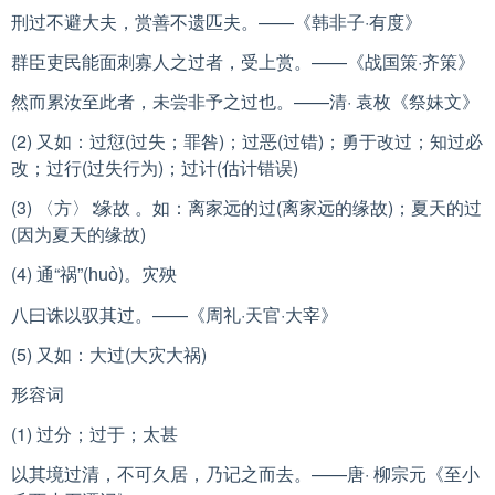
刑过不避大夫，赏善不遗匹夫。——《韩非子·有度》
群臣吏民能面刺寡人之过者，受上赏。——《战国策·齐策》
然而累汝至此者，未尝非予之过也。——清· 袁枚《祭妹文》
(2) 又如：过愆(过失；罪咎)；过恶(过错)；勇于改过；知过必
改；过行(过失行为)；过计(估计错误)
(3) 〈方〉∶缘故 。如：离家远的过(离家远的缘故)；夏天的过
(因为夏天的缘故)
(4) 通“祸”(
)。灾殃
huò
八曰诛以驭其过。——《周礼·天官·大宰》
(5) 又如：大过(大灾大祸)
形容词
(1) 过分；过于；太甚
以其境过清，不可久居，乃记之而去。——唐· 柳宗元《至小