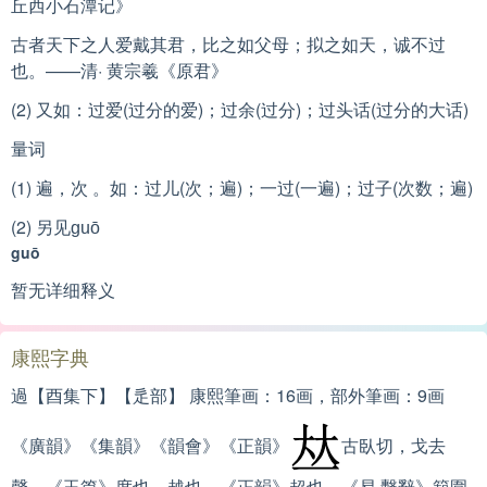
丘西小石潭记》
古者天下之人爱戴其君，比之如父母；拟之如天，诚不过
也。——清· 黄宗羲《原君》
(2) 又如：过爱(过分的爱)；过余(过分)；过头话(过分的大话)
量词
(1) 遍，次 。如：过儿(次；遍)；一过(一遍)；过子(次数；遍)
(2) 另见
guō
guō
暂无详细释义
康熙字典
過【酉集下】【辵部】 康熙筆画：16画，部外筆画：9画
《廣韻》《集韻》《韻會》《正韻》
古臥切，戈去
聲。《玉篇》度也，越也。《正韻》超也。《易·繫辭》範圍