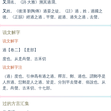
又
㵎名。《詩·大雅》溯其過㵎。
又
姓。《後漢·劉陶傳》過晏之徒。《註》過，姓，過國之
後。《正韻》經過之過，平聲。超過、過失之過，去聲。
说文解字
说文解字
過【卷二】【辵部】
度也。从辵咼聲。古禾切
说文解字注
（過）度也。引伸爲有過之過。釋言。郵、過也。謂郵亭是
人所過。愆郵是人之過。皆是。分別平去聲者、俗說也。从
辵。咼聲。古禾切。十七部。
过的方言汇集