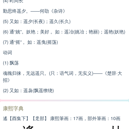
(4) 时间长
勤思终遥夕。——何劭《杂诗》
(5) 又如：遥夕(长夜)；遥久(长久)
(6) 通“姚”。妖艳；美好 。如：遥冶(姚冶；艳丽)；遥艳(妖艳)
(7) 通“摇” 。如：遥曳(摇荡)
动词
(1) 飘荡
魂魄归徕，无远遥只。(只：语气词，无实义)——《楚辞·大
招》
(2) 又如：遥袅(飘遥缭绕)
康熙字典
遙【酉集下】【辵部】 康熙筆画：17画，部外筆画：10画