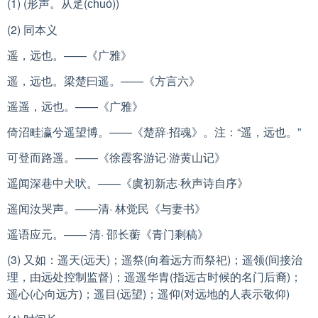
(1) (形声。从辵(
))
chuò
(2) 同本义
遥，远也。——《广雅》
遥，远也。梁楚曰遥。——《方言六》
遥遥，远也。——《广雅》
倚沼畦瀛兮遥望博。——《楚辞·招魂》。注：“遥，远也。”
可登而路遥。——《徐霞客游记·游黄山记》
遥闻深巷中犬吠。——《虞初新志·秋声诗自序》
遥闻汝哭声。——清· 林觉民《与妻书》
遥语应元。—— 清· 邵长蘅《青门剩稿》
(3) 又如：遥天(远天)；遥祭(向着远方而祭祀)；遥领(间接治
理，由远处控制监督)；遥遥华胄(指远古时候的名门后裔)；
遥心(心向远方)；遥目(远望)；遥仰(对远地的人表示敬仰)