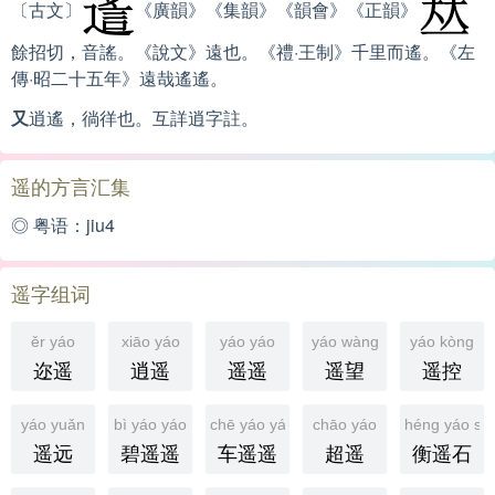
〔古文〕
《廣韻》《集韻》《韻會》《正韻》
餘招切，音謠。《說文》遠也。《禮·王制》千里而遙。《左
傳·昭二十五年》遠哉遙遙。
又
逍遙，徜徉也。互詳逍字註。
遥的方言汇集
◎ 粤语：jiu4
遥字组词
ěr yáo
xiāo yáo
yáo yáo
yáo wàng
yáo kòng
迩遥
逍遥
遥遥
遥望
遥控
yáo yuǎn
bì yáo yáo
chē yáo yáo
chāo yáo
héng yáo shí
遥远
碧遥遥
车遥遥
超遥
衡遥石