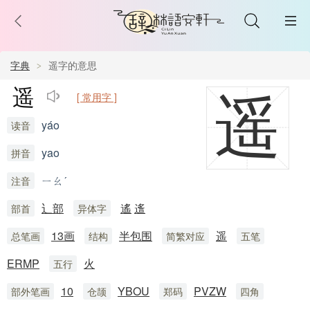
字典
遥字的意思
遥
[ 常用字 ]
遥
yáo
读音
yao
拼音
ㄧㄠˊ
注音
辶部
遙
䢣
部首
异体字
13画
半包围
遥
总笔画
结构
简繁对应
五笔
ERMP
火
五行
10
YBOU
PVZW
部外笔画
仓颉
郑码
四角