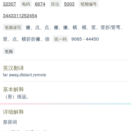
32307
6674
5003
电码
区位
笔顺编号
3443311252454
撇、点、点、撇、撇、横、横、竖、竖折/竖弯、
笔顺读写
竖、点、横折折撇、捺
9065 - 44450
统一码
笔顺
英汉翻译
far away,distant,remote
基本解释
（形）很远。
详细解释
形容词