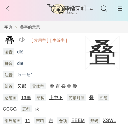
字典
叠字的意思
叠
[ 常用字 ]
[ 生僻字 ]
叠
dié
读音
die
拼音
ㄉㄧㄝˊ
注音
又部
疊
畳
疂
曡
㬪
部首
异体字
13画
上中下
叠
总笔画
结构
简繁对应
五笔
CCCG
火
五行
11
吉
EEEM
XSWL
部外笔画
吉凶
仓颉
郑码