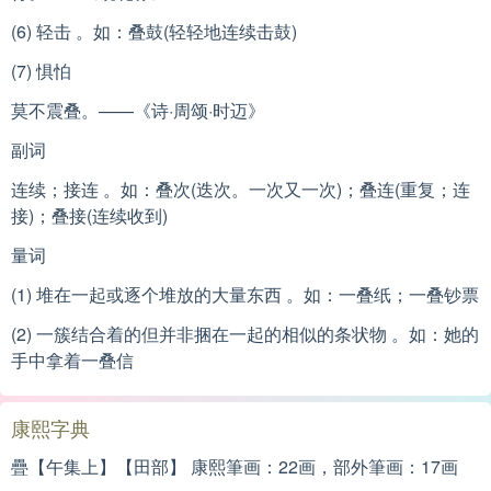
(6) 轻击 。如：叠鼓(轻轻地连续击鼓)
(7) 惧怕
莫不震叠。——《诗·周颂·时迈》
副词
连续；接连 。如：叠次(迭次。一次又一次)；叠连(重复；连
接)；叠接(连续收到)
量词
(1) 堆在一起或逐个堆放的大量东西 。如：一叠纸；一叠钞票
(2) 一簇结合着的但并非捆在一起的相似的条状物 。如：她的
手中拿着一叠信
康熙字典
疊【午集上】【田部】 康熙筆画：22画，部外筆画：17画