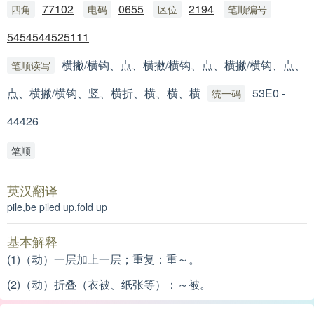
77102
0655
2194
四角
电码
区位
笔顺编号
5454544525111
横撇/横钩、点、横撇/横钩、点、横撇/横钩、点、
笔顺读写
点、横撇/横钩、竖、横折、横、横、横
53E0 -
统一码
44426
笔顺
英汉翻译
pile,be piled up,fold up
基本解释
(1)（动）一层加上一层；重复：重～。
(2)（动）折叠（衣被、纸张等）：～被。