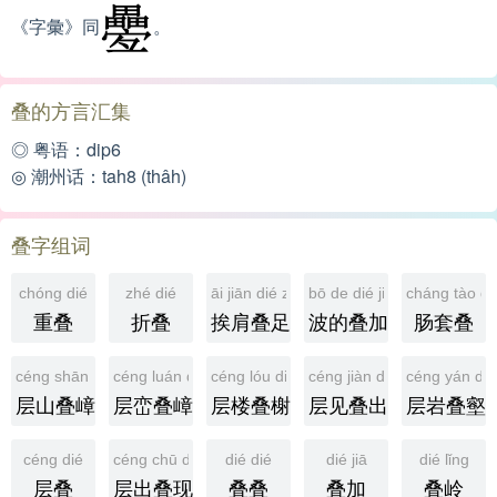
《字彙》同
。
叠的方言汇集
◎ 粤语：dip6
◎ 潮州话：tah8 (thâh)
叠字组词
chóng dié
zhé dié
āi jiān dié zú
bō de dié jiā yuán lǐ
cháng tào di
重叠
折叠
挨肩叠足
波的叠加原理
肠套叠
céng shān dié zhàng
céng luán dié zhàng
céng lóu dié xiè
céng jiàn dié chū
céng yán dié
层山叠嶂
层峦叠嶂
层楼叠榭
层见叠出
层岩叠壑
céng dié
céng chū dié xiàn
dié dié
dié jiā
dié lǐng
层叠
层出叠现
叠叠
叠加
叠岭