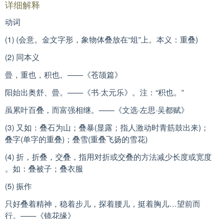
详细解释
动词
(1) (会意。金文字形，象物体叠放在“俎”上。本义：重叠)
(2) 同本义
曡，重也，积也。——《苍颉篇》
阳始出奥舒、曡。——《书·太元乐》。注：“积也。”
虽累叶百叠，而富强相继。——《文选·左思·吴都赋》
(3) 又如：叠石为山；叠暴(显露；指人激动时青筋鼓出来)；
叠字(单字的重叠)；叠雪(重叠飞扬的雪花)
(4) 折，折叠，交叠，指用对折或交叠的方法减少长度或宽度
。如：叠被子；叠衣服
(5) 振作
只好叠着精神，稳着步儿，探着腰儿，挺着胸儿…望前而
行。——《镜花缘》