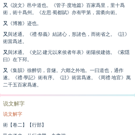
又
《說文》邑中道也。《管子·度地篇》百家爲里，里十爲
術，術十爲州。《左思·蜀都賦》亦有甲第，當衢向術。
又
《博雅》迹也。
又
與述通。《禮·祭義》結諸心，形諸色，而術省之。《註》
術當爲述。
又
與沭通。《史記·建元以來侯者年表》術陽侯建德。《索隱
曰》在下邳。
又
《集韻》徐醉切，音燧。六鄕之外地。一曰道也，通作
遂。《禮·學記》術有序。《註》術當爲遂。《周禮·地官》萬
二千五百家爲遂。
说文解字
说文解字
術【卷二】【行部】