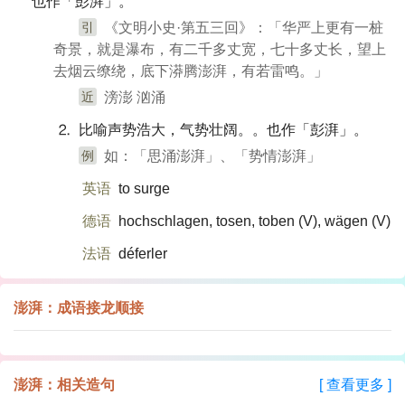
也作「彭湃」。
引
《文明小史·第五三回》：「华严上更有一桩
奇景，就是瀑布，有二千多丈宽，七十多丈长，望上
去烟云缭绕，底下漭腾澎湃，有若雷鸣。」
近
滂澎 汹涌
⒉ 比喻声势浩大，气势壮阔。。也作「彭湃」。
例
如：「思涌澎湃」、「势情澎湃」
英语
to surge
德语
hochschlagen, tosen, toben (V)​, wägen (V)​
法语
déferler
澎湃：成语接龙顺接
澎湃：相关造句
[ 查看更多 ]