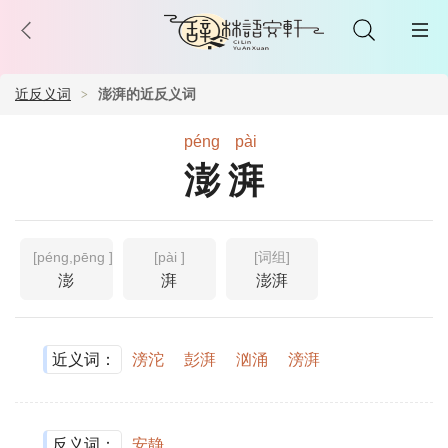
近反义词
澎湃的近反义词
péng
pài
澎湃
[péng,pēng ]
[pài ]
[词组]
澎
湃
澎湃
近义词：
滂沱
彭湃
汹涌
滂湃
反义词：
安静