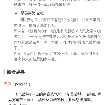
风雪声，好一似千军万马奔腾猛进。”
⒋ 形容声势浩大。
引
龚尔位 《闻韩事有感和钝根韵》：“来日潮流
愈澎湃，怕看大地走兵车。”
郭沫若 《就目前创作中的几个问题答＜人民文学＞编
者问》：“一方面把带有夸大和想象性质的热情澎湃的
作品看成是杂草；另一方面，对现实的看法也被局限
了。”
巴金 《灭亡》第六章：“李冷 一到上海，就受到逐渐
澎湃起来的新思潮底洗礼。”
国语辞典
澎湃
[ pēng pài ]
⒈ 波涛相冲击的声音或气势。清·吕碧城〈瑞鹤仙·瘴
风宽蕙带〉词：「战松林万翠鸣秋，并作怒涛澎湃。」