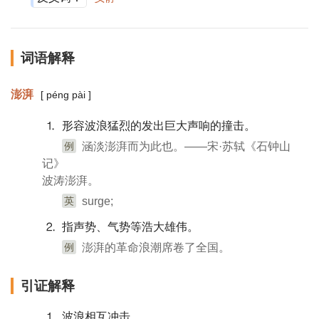
词语解释
澎湃
[ péng pài ]
⒈ 形容波浪猛烈的发出巨大声响的撞击。
例
涵淡澎湃而为此也。——宋·苏轼《石钟山
记》
波涛澎湃。
英
surge;
⒉ 指声势、气势等浩大雄伟。
例
澎湃的革命浪潮席卷了全国。
引证解释
⒈ 波浪相互冲击。