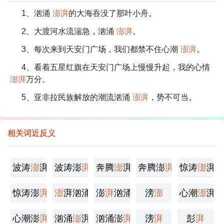
1、汹涌
澎湃
的大海吞没了那叶小舟。
2、大渡河水流湍急，汹涌
澎湃
。
3、每次来到天安门广场，我们都禁不住心潮
澎湃
。
4、看着五星红旗在天安门广场上慢慢升起，我的心情
澎湃
万分。
5、亚非拉民族解放的潮流汹涌
澎湃
，势不可当。
相关词近反义
波涛
澎
湃
波涛澎
湃
奔腾
澎
湃
奔腾澎
湃
惊涛
澎
湃
惊涛澎
湃
澎
湃汹涌
澎
湃
汹涌
滂
澎
心潮
澎
湃
心潮澎
湃
汹涌
澎
湃
汹涌澎
湃
滂
湃
彭
湃