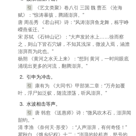
引
《艺文类聚》卷八引 三国 魏 曹丕 《沧海
赋》：“惊涛暴骇，腾踊澎湃。”
唐 周岳秀 《君山祠》诗：“风涛澎湃鱼龙舞，栋宇峥
嶸燕雀迁。”
宋 苏轼 《石钟山记》：“大声发於水上……徐而察
之，则山下皆石穴罅，不知其浅深，微波入焉，涵澹
澎湃而为此也。”
杨朔 《黄河之水天上来》：“想到 黄河，一时间眼底
涌现出更多的河流，翻腾澎湃。”
⒉ 引申为冲击。
引
康有为 《大同书》甲部第二章：“万舟如覆
叶，浮尸如泛蚁，随流漂荡，听风澎湃。”
⒊ 水波相击等声。
引
唐 韩愈 《送惠师》诗：“微风吹木石，澎湃闻
韶钧。”
清 李渔 《奈何天·形变》：“人声澎湃，有何奇怪！”
瞿秋白 《饿乡纪程》十二：“澎湃的轮机声，怒号的