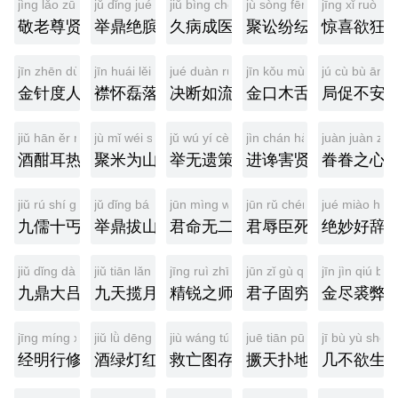
jìng lǎo zūn xián
jǔ dǐng jué bìn
jiǔ bìng chéng yī
jù sòng fēn yún
jīng xǐ ruò k
敬老尊贤
举鼎绝膑
久病成医
聚讼纷纭
惊喜欲狂
jīn zhēn dù rén
jīn huái lěi luò
jué duàn rú liú
jīn kǒu mù shé
jú cù bù ān
金针度人
襟怀磊落
决断如流
金口木舌
局促不安
jiǔ hān ěr rè
jù mǐ wéi shān
jǔ wú yí cè
jìn chán hài xián
juàn juàn zhī
酒酣耳热
聚米为山
举无遗策
进谗害贤
眷眷之心
jiǔ rú shí gài
jǔ dǐng bá shān
jūn mìng wú èr
jūn rǔ chén sǐ
jué miào hǎo 
九儒十丐
举鼎拔山
君命无二
君辱臣死
绝妙好辞
jiǔ dǐng dà lǚ
jiǔ tiān lǎn yuè
jīng ruì zhī shī
jūn zǐ gù qióng
jīn jìn qiú bì
九鼎大吕
九天揽月
精锐之师
君子固穷
金尽裘弊
jīng míng xíng xiū
jiǔ lǜ dēng hóng
jiù wáng tú cún
juē tiān pū dì
jī bù yù shēn
经明行修
酒绿灯红
救亡图存
撅天扑地
几不欲生