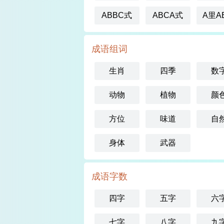
ABBC式
ABCA式
A里A
成语组词
生肖
四季
数
动物
植物
颜
方位
味道
自
身体
武器
成语字数
四字
五字
六
七字
八字
九