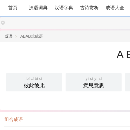
首页
汉语词典
汉语字典
古诗赏析
成语大全
成语
ABAB式成语
A
bǐ cǐ bǐ cǐ
yì sī yì sī
彼此彼此
意思意思
组合成语