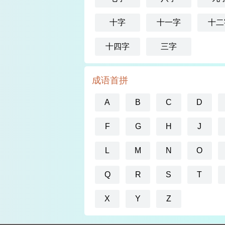
十字
十一字
十二
十四字
三字
成语首拼
A
B
C
D
F
G
H
J
L
M
N
O
Q
R
S
T
X
Y
Z