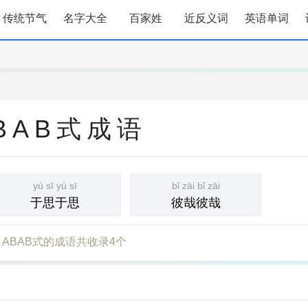
传统节气
名字大全
百家姓
近反义词
英语单词
BAB式成语
yú sī yú sī
bǐ zāi bǐ zāi
于思于思
彼哉彼哉
ABAB式的成语共收录4个