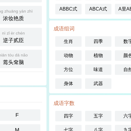
ABBC式
ABCA式
A里A
g zhuāng yàn zhì
浓妆艳质
成语组词
nì zǐ èr chén
逆子贰臣
生肖
四季
数
niān tóu dā nǎo
动物
植物
颜
蔫头耷脑
方位
味道
自
身体
武器
成语字数
F
四字
五字
六
M
七字
八字
九