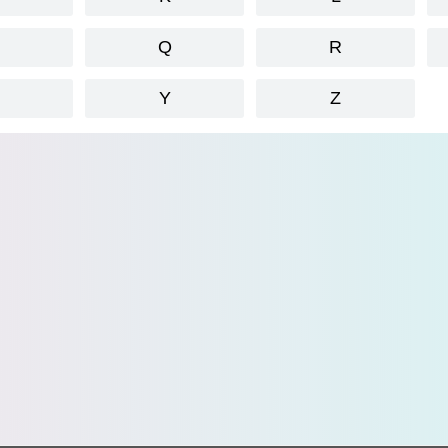
P
Q
R
X
Y
Z