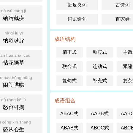
近反义词
古诗词
nà wū cáng jí
纳污藏疾
词语造句
百家姓
nà qí lù yì
成语结构
纳奇录异
偏正式
动宾式
主谓
iān huā zhāi cǎo
拈花摘草
联合式
连动式
紧缩
o nào hōng hōng
复句式
补充式
复杂
闹闹哄哄
nù róng kě jū
成语组合
怒容可掬
ABAC式
AABB式
AAB
ù cóng xīn shēng
ABAB式
ABCC式
ABC
怒从心生