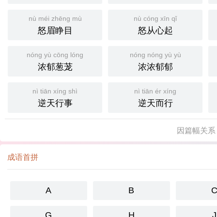
nù méi zhēng mù
nù cóng xīn qǐ
怒眉睁目
怒从心起
nóng yù cōng lóng
nóng nóng yù yù
浓郁葱茏
浓浓郁郁
nì tiān xíng shì
nì tiān ér xíng
逆天行事
逆天而行
因篇幅关系
成语首拼
A
B
G
H
J