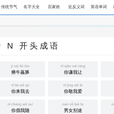
传统节气
名字大全
百家姓
近反义词
英语单词
 N 开头成语
jí niú léi tún
nǐ qiān wǒ ràng
瘠牛羸豚
你谦我让
nǐ lái wǒ qù
nǐ jìng wǒ ài
你来我去
你敬我爱
nǐ chàng wǒ suí
nán nǚ bié tú
n
你倡我随
男女别途