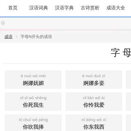
首页
汉语词典
汉语字典
古诗赏析
成语大全
成语
字母N开头的成语
字母
ē nuó wǔ mèi
ē nuó duō zī
婀娜妩媚
婀娜多姿
nǐ sǐ wǒ shēng
nǐ lián wǒ ài
你死我生
你怜我爱
nǐ chuī wǒ pěng
nǐ dōng wǒ xī
你吹我捧
你东我西