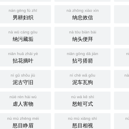
nán gēng fù zhī
nà zhōng xiào xìn
男耕妇织
纳忠效信
nà wū cáng gòu
nà tóu biàn bài
纳污藏垢
纳头便拜
niān huā zhāi yè
niān gōng dā jiàn
n
拈花摘叶
拈弓搭箭
nì gǔ shǒu jiù
ní chē wǎ gǒu
nà
泥古守旧
泥车瓦狗
nüè rén hài wù
nù wā kě shì
虐人害物
怒蛙可式
nù mù zhēng méi
nù mù xiāng shì
n
怒目睁眉
怒目相视