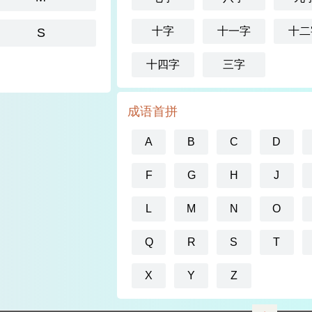
十字
十一字
十二
S
十四字
三字
成语首拼
A
B
C
D
F
G
H
J
L
M
N
O
Q
R
S
T
X
Y
Z