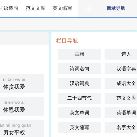
词语造句
范文文库
英文缩写
目录导航
栏目导航
古籍
诗人
诗词名句
汉语字典
nǐ tān wǒ ài
汉语词典
成语大全
你贪我爱
二十四节气
范文文库
nǐ ēn wǒ ài
你恩我爱
英文单词
英语单词
án nǚ píng quán
英文缩写
名字大全
男女平权