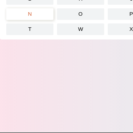
N
O
T
W