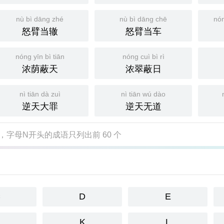
nù bì dāng zhé
nù bì dāng chē
nón
怒臂当辙
怒臂当车
nóng yīn bì tiān
nóng cuì bì rì
浓荫蔽天
浓翠蔽日
nì tiān dà zuì
nì tiān wú dào
逆天大罪
逆天无道
，字母N开头的成语只列出前 60 个
C
D
E
K
L