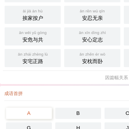
āi jiā àn hù
ān rěn wú qīn
挨家按户
安忍无亲
ān wēi yǔ gòng
ān xīn dìng zhì
安危与共
安心定志
ān zhái zhèng lù
ān zhěn ér wò
安宅正路
安枕而卧
因篇幅关系
成语首拼
A
B
G
H
J