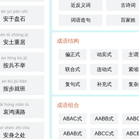
近反义词
古诗词
ān yú pán shí
安于盘石
词语造句
百家姓
ān tǔ zhòng jū
成语结构
安土重居
偏正式
动宾式
主谓
àn bīng bù jǔ
按兵不举
联合式
连动式
紧缩
àn bù jiù bān
复句式
补充式
复杂
按步就班
āi hóng mǎn lù
成语组合
哀鸿满路
ABAC式
AABB式
AAB
ān shēn zhī chù
ABAB式
ABCC式
ABC
安身之处