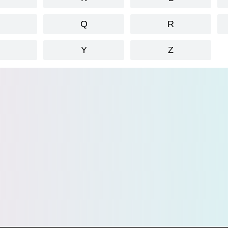
P
Q
R
X
Y
Z