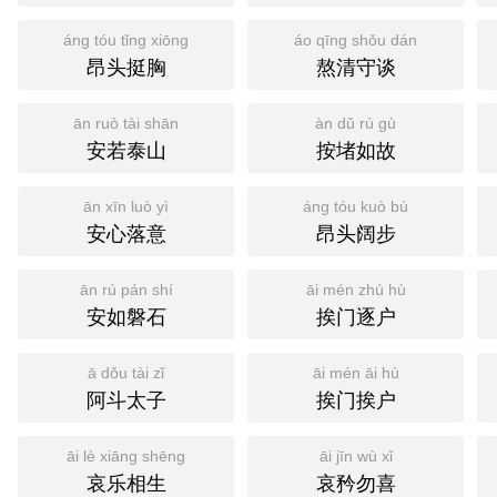
áng tóu tǐng xiōng
áo qīng shǒu dán
昂头挺胸
熬清守谈
ān ruò tài shān
àn dǔ rú gù
安若泰山
按堵如故
ān xīn luò yì
áng tóu kuò bù
安心落意
昂头阔步
ān rú pán shí
āi mén zhú hù
安如磐石
挨门逐户
ā dǒu tài zǐ
āi mén āi hù
阿斗太子
挨门挨户
āi lè xiāng shēng
āi jīn wù xǐ
哀乐相生
哀矜勿喜