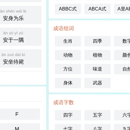
ABBC式
ABCA式
A里A
ān shēn wéi lè
安身为乐
成语组词
ān yú yī yú
安于一隅
生肖
四季
数
ān zuò dài bì
动物
植物
颜
安坐待毙
方位
味道
自
身体
武器
成语字数
F
四字
五字
六
M
七字
八字
九