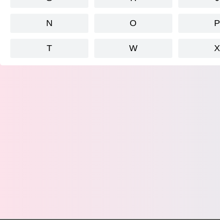
N
O
T
W