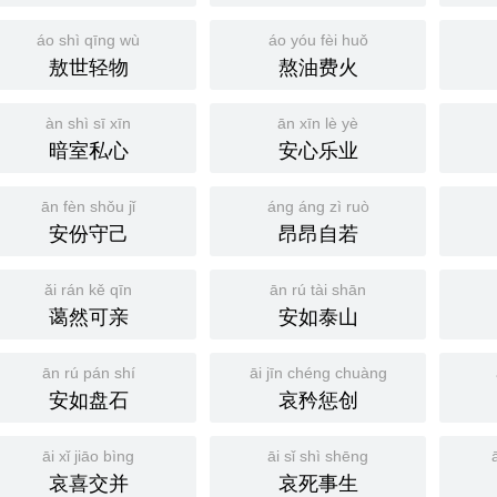
áo shì qīng wù
áo yóu fèi huǒ
敖世轻物
熬油费火
àn shì sī xīn
ān xīn lè yè
暗室私心
安心乐业
ān fèn shǒu jǐ
áng áng zì ruò
安份守己
昂昂自若
ǎi rán kě qīn
ān rú tài shān
蔼然可亲
安如泰山
ān rú pán shí
āi jīn chéng chuàng
安如盘石
哀矜惩创
āi xǐ jiāo bìng
āi sǐ shì shēng
哀喜交并
哀死事生