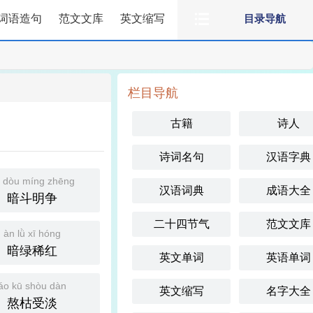
词语造句
范文文库
英文缩写
目录导航
栏目导航
古籍
诗人
诗词名句
汉语字典
 dòu míng zhēng
汉语词典
成语大全
暗斗明争
二十四节气
范文文库
àn lǜ xī hóng
暗绿稀红
英文单词
英语单词
áo kū shòu dàn
英文缩写
名字大全
熬枯受淡