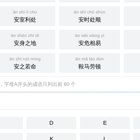
ān shì lì chù
ān shí chǔ shùn
安室利处
安时处顺
ān shēn zhī dì
ān wēi xiāng yì
安身之地
安危相易
ān zhī ruò mìng
ān mǎ láo dùn
安之若命
鞍马劳顿
，字母A开头的成语只列出前 60 个
C
D
E
K
L