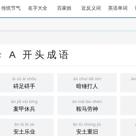
传统节气
名字大全
百家姓
近反义词
英语单词
 A 开头成语
ài zú ài shǒu
àn chuí dǎ rén
àn
碍足碍手
暗锤打人
àn jiǎ xiū bīng
ān mǎ láo shén
案甲休兵
鞍马劳神
ān tǔ lè yè
ān tǔ zhòng jiù
安土乐业
安土重旧