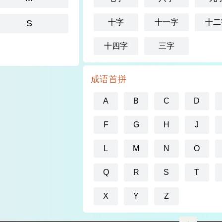
十字
十一字
十二
S
十四字
三字
成语首拼
A
B
C
D
F
G
H
J
L
M
N
O
Q
R
S
T
X
Y
Z