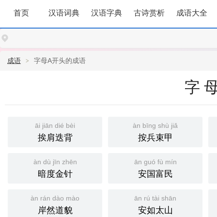
首页
汉语词典
汉语字典
古诗赏析
成语大全
成语
字母A开头的成语
字母
āi jiān dié bèi
àn bīng shù jiǎ
挨肩迭背
按兵束甲
àn dù jīn zhēn
ān guó fù mín
暗度金针
安国富民
àn rán dào mào
ān rú tài shān
岸然道貌
安如太山