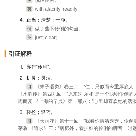
例
说话伶俐。
英
with alacrity; readily;
⒋ 正当；清楚；干净。
例
做了些不伶俐的勾当。
英
just; clear;
引证解释
⒈ 亦作“伶利”。
⒉ 机灵；灵活。
引
《朱子语类》卷三二：“仁，只似而今重厚底人
《水浒传》第四九回：“原来这 乐和 是一个聪明伶俐的
周而复 《上海的早晨》第一部八：“心里却喜欢她的活泼
⒊ 轻盈；轻巧。
引
《天雨花》第十一回：“我看你清清秀秀，伶俐
茅盾 《追求》三：“病房外，看护妇的伶俐的脚音，时