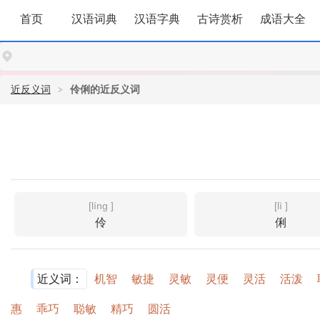
首页
汉语词典
汉语字典
古诗赏析
成语大全
近反义词
伶俐的近反义词
[líng ]
[lì ]
伶
俐
近义词：
机智
敏捷
灵敏
灵便
灵活
活泼
惠
乖巧
聪敏
精巧
圆活