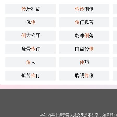
伶
牙利齿
伶
伶
俐俐
优
伶
伶
仃孤苦
俐
齿伶牙
乾净
俐
落
瘦骨
伶
仃
口齿伶
俐
伶
人
伶
巧
孤苦
伶
仃
聪明
伶
俐
本站内容来源于网友提交及搜索引擎，如果我们