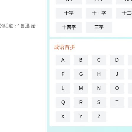
十字
十一字
十二
话道：‘ 鲁迅 始
十四字
三字
成语首拼
A
B
C
D
F
G
H
J
L
M
N
O
Q
R
S
T
X
Y
Z