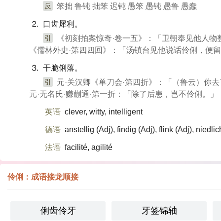
反
笨拙 鲁钝 拙笨 迟钝 愚笨 愚钝 愚鲁 愚蠢
⒉ 口齿犀利。
引
《初刻拍案惊奇·卷一五》：「卫朝奉见他人物
《儒林外史·第四四回》：「汤镇台见他说话伶俐，便
⒊ 干脆俐落。
引
元·关汉卿《单刀会·第四折》：「（鲁云）​你
元·无名氏·赚蒯通·第一折：「除了后患，岂不伶俐。」
英语
clever, witty, intelligent
德语
anstellig (Adj)​, findig (Adj)​, flink (Adj)​, niedl
法语
facilité, agilité
伶俐：成语接龙顺接
俐齿伶牙
牙签锦轴