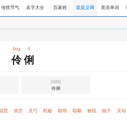
传统节气
名字大全
百家姓
近反义词
英语单词
líng
lì
伶俐
[词组]
伶俐
聪慧
凌厉
灵巧
机敏
聪明
聪颖
敏锐
能干
灵动