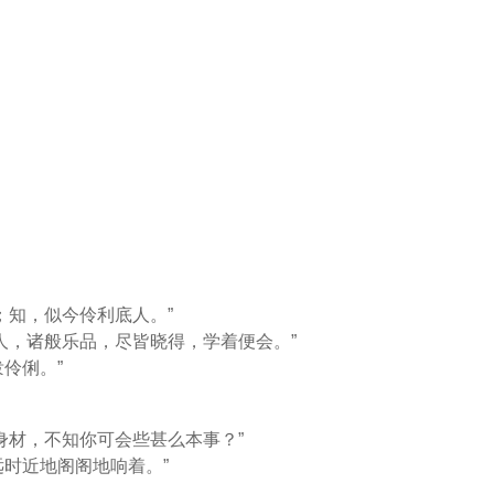
；知，似今伶利底人。”
人，诸般乐品，尽皆晓得，学着便会。”
伶俐。”
身材，不知你可会些甚么本事？”
远时近地阁阁地响着。”