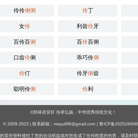
伶伶
俐
俐
伶
丁
女
伶
利齿
伶
牙
百伶百
俐
百
伶
百俐
口齿
伶
俐
乖巧伶
俐
伶
仃
伶牙
俐
齿
聪明伶
俐
伶
利
©
辞林语安轩
传承弘扬，中华优秀传统文化！
© 2009-2023 | 联系邮箱：nieyuli98@gmail.com |
鲁ICP备20251845
的某些资料侵犯了您的合法权益或对您造成了任何程度的伤害，请及时