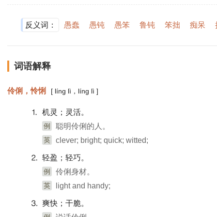
反义词：
愚蠢
愚钝
愚笨
鲁钝
笨拙
痴呆
词语解释
伶俐，怜悧
[ líng lì，líng lì ]
⒈ 机灵；灵活。
例
聪明伶俐的人。
英
clever; bright; quick; witted;
⒉ 轻盈；轻巧。
例
伶俐身材。
英
light and handy;
⒊ 爽快；干脆。