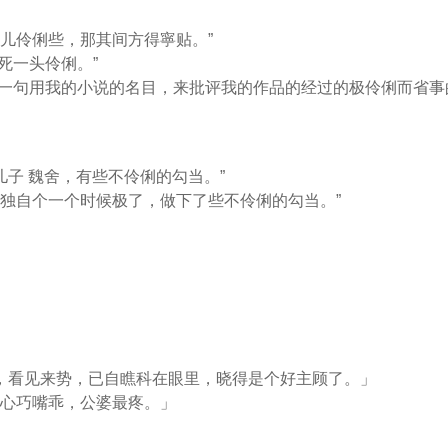
孩儿伶俐些，那其间方得寧贴。”
死一头伶俐。”
有一句用我的小说的名目，来批评我的作品的经过的极伶俐而省事的
的儿子 魏舍，有些不伶俐的勾当。”
独自个一个时候极了，做下了些不伶俐的勾当。”
，看见来势，已自瞧科在眼里，晓得是个好主顾了。」
，心巧嘴乖，公婆最疼。」