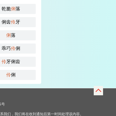
乾脆
俐
落
俐齿
伶
牙
俐
落
乖巧
伶
俐
伶
牙俐齿
伶
俐
65号
联系我们，我们将在收到通知后第一时间处理该内容。