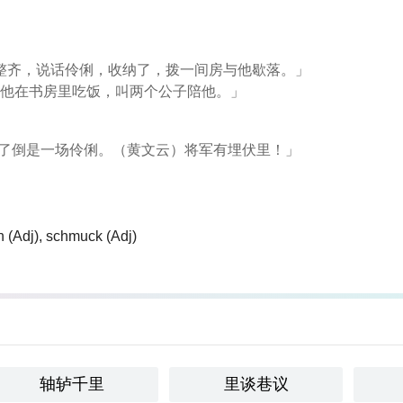
整齐，说话伶俐，收纳了，拨一间房与他歇落。」
留他在书房里吃饭，叫两个公子陪他。」
去了倒是一场伶俐。（黄文云）​将军有埋伏里！」
ich (Adj)​, schmuck (Adj)​
轴轳千里
里谈巷议