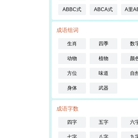
ABBC式
ABCA式
A里A
成语组词
生肖
四季
数
动物
植物
颜
方位
味道
自
身体
武器
成语字数
四字
五字
六
七字
八字
九