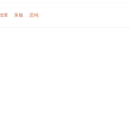
拙笨
呆板
迟钝