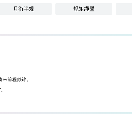
月衔半规
规矩绳墨
将来前程似锦。
”。