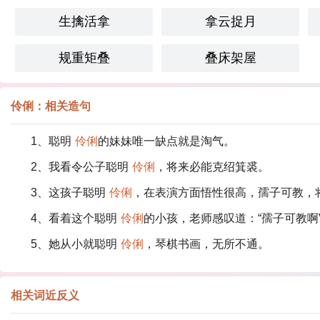
生擒活拿
拿云捉月
规重矩叠
叠床架屋
伶俐：相关造句
1、聪明
伶俐
的妹妹唯一缺点就是淘气。
2、我看令公子聪明
伶俐
，将来必能克绍箕裘。
3、这孩子聪明
伶俐
，在表演方面悟性很高，孺子可教，
4、看着这个聪明
伶俐
的小孩，老师感叹道：“孺子可教啊
5、她从小就聪明
伶俐
，琴棋书画，无所不通。
相关词近反义