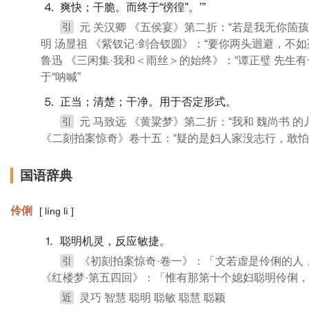
⒋ 爽快；干脆。而终于“徬徨”。’”
引
元 关汉卿 《五侯宴》第二折：“若是我无你箇
明 汤显祖 《紫钗记·剑合钗圆》：“要你两头迴避，不如
鲁迅 《三闲集·我和＜雨丝＞的始终》：“谭正璧 先生
于“呐喊”
⒌ 正当；清楚；干净。用于否定形式。
引
元 马致远 《黄粱梦》第二折：“我和 魏尚书 
《二刻拍案惊奇》卷十五：“疑的是妇人家没志行，敢怕
国语辞典
伶俐
[ líng lì ]
⒈ 聪明机灵，反应敏捷。
引
《初刻拍案惊奇·卷一》：「文若虚是伶俐的人
《红楼梦·第五四回》：「惟有那第十个媳妇聪明伶俐
近
灵巧 智慧 聪明 聪敏 聪慧 聪颖