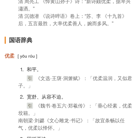
清 周亮工 《悼黄山孙子》诗：“新诗颇优柔，据琴兴
瀟洒。”
清 沉德潜 《说诗晬语》卷上：“苏、李 《十九首》
后，五言最胜，大率优柔善人，婉而多风。”
国语辞典
优柔
[ yōu róu ]
⒈ 和平。
引
《文选·王襃·洞箫赋》：「优柔温润，又似君
子。」
⒉ 宽舒、从容不迫。
引
《魏书·卷五六·郑羲传》：「垂心经素，优柔
坟籍。」
南朝梁·刘勰《文心雕龙·书记》：「故宜条畅以任
气，优柔以怿怀。」