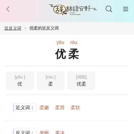
近反义词
优柔的近反义词
yōu
róu
优柔
[yōu ]
[róu ]
[词组]
优
柔
优柔
近义词：
柔嫩
柔滑
柔软
反义词：
果断
果决