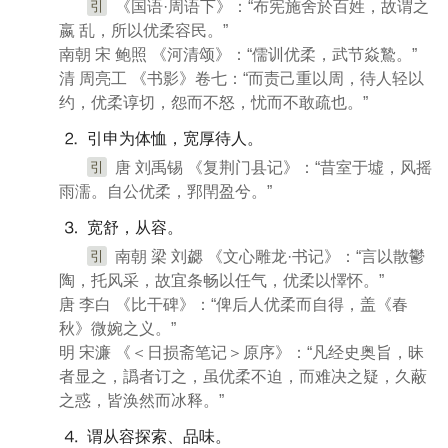
引
《国语·周语下》：“布宪施舍於百姓，故谓之
嬴 乱，所以优柔容民。”
南朝 宋 鲍照 《河清颂》：“儒训优柔，武节焱鷙。”
清 周亮工 《书影》卷七：“而责己重以周，待人轻以
约，优柔谆切，怨而不怒，忧而不敢疏也。”
⒉ 引申为体恤，宽厚待人。
引
唐 刘禹锡 《复荆门县记》：“昔室于墟，风摇
雨濡。自公优柔，郛閈盈兮。”
⒊ 宽舒，从容。
引
南朝 梁 刘勰 《文心雕龙·书记》：“言以散鬱
陶，托风采，故宜条畅以任气，优柔以懌怀。”
唐 李白 《比干碑》：“俾后人优柔而自得，盖《春
秋》微婉之义。”
明 宋濂 《＜日损斋笔记＞原序》：“凡经史奥旨，昧
者显之，譌者订之，虽优柔不迫，而难决之疑，久蔽
之惑，皆涣然而冰释。”
⒋ 谓从容探索、品味。