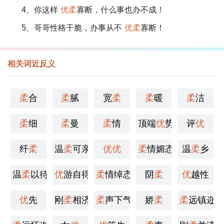
4、你这样
优柔
寡断，什么事也办不成！
5、哥哥性格干脆，办事从不
优柔
寡断！
相关词近反义
柔
合
柔
腻
宽
柔
柔
暖
柔
洁
柔
细
柔
曼
柔
情
顶端
优
势
评
优
纤
柔
温
柔
可亲
优
优
柔
情媚态
温
柔
乡
温
柔
以待
优
游自得
柔
情绰态
阴
柔
优
越性
优
先
刚
柔
相济
柔
声下气
娇
柔
柔
远镇迩