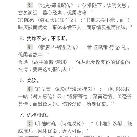
引
《北史·郑道昭传》：“伏惟陛下，钦明文思，
玄鉴洞远，垂心经素，优柔坟籍。”
宋 陈亮 《祭石天民知军文》：“书册未尝不亲，而书
味厌飫而优柔；事体未尝不具，而事情反覆而諮諏。”
⒌ 犹豫不决，不果断。
引
《新唐书·褚遂良传》：“昔 汉武帝 行 岱 礼，
优柔者数年。”
鲁迅 《故事新编·铸剑》：“你从此要改变你的优柔的
性情，要用这剑报仇去！”
⒍ 柔软。
引
宋 吴曾 《能改斋漫录·类对》：“向见 柳公权
一帖《谢人惠笔》云：‘近蒙寄笔，深荷远情。虽毫管
甚佳，而出锋太短。伤於劲硬，所要优柔。’”
⒎ 优雅和谐。
引
明 陆时雍 《诗镜总论》：“《小雅》婉孌，能
或庶几；风体优柔，近人可倣。”