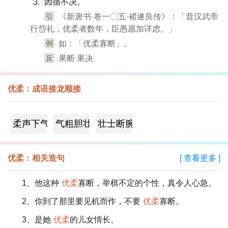
⒊ 因循不决。
引
《新唐书·卷一〇五·褚遂良传》：「昔汉武帝
行岱礼，优柔者数年，臣愚愿加详虑。」
例
如：「优柔寡断」。
反
果断 果决
优柔：成语接龙顺接
柔声下气
气粗胆壮
壮士断腕
优柔：相关造句
[ 查看更多 ]
1、他这种
优柔
寡断，举棋不定的个性，真令人心急。
2、你到了那里要见机而作，不要
优柔
寡断。
3、是她
优柔
的儿女情长。