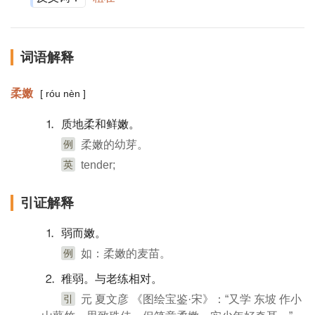
词语解释
柔嫩
[ róu nèn ]
⒈ 质地柔和鲜嫩。
例
柔嫩的幼芽。
英
tender;
引证解释
⒈ 弱而嫩。
例
如：柔嫩的麦苗。
⒉ 稚弱。与老练相对。
引
元 夏文彦 《图绘宝鉴·宋》：“又学 东坡 作小