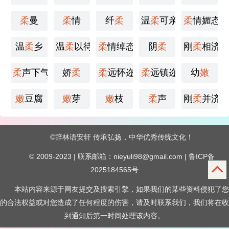
柔
曼
柔
情
纤
柔
温
柔
可亲
柔
情媚态
温
柔
乡
温
柔
以待
柔
情绰态
阴
柔
刚
柔
相济
柔
声下气
娇
柔
柔
远怀迩
柔
远镇迩
幼
嫩
嫩
豆腐
嫩
芽
嫩
枝
柔
声
刚
柔
并济
©
辞林语安轩
传承弘扬，中华优秀传统文化！
© 2009-2023 | 联系邮箱：nieyuli98@gmail.com |
鲁ICP备
2025184565号
本站内容来源于网友提交及搜索引擎，如果我们的某些资料侵犯了您
的合法权益或对您造成了任何程度的伤害，请及时联系我们，我们将在收
到通知后第一时间处理该内容。