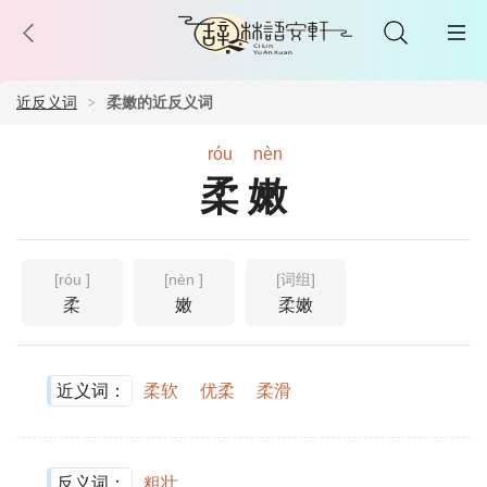
近反义词
柔嫩的近反义词
róu
nèn
柔嫩
[róu ]
[nèn ]
[词组]
柔
嫩
柔嫩
近义词：
柔软
优柔
柔滑
反义词：
粗壮