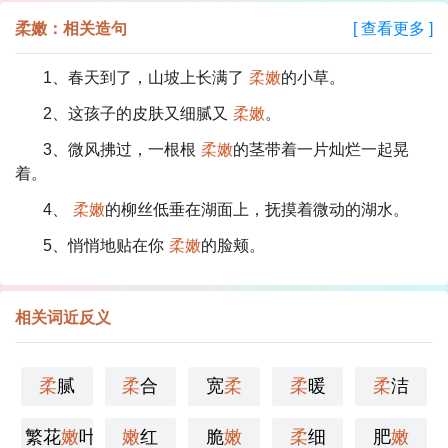
柔嫩：相关造句
[ 查看更多 ]
1、春天到了，山坡上长满了
柔嫩
的小草。
2、这孩子的皮肤又细腻又
柔嫩
。
3、微风拂过，一根根
柔嫩
的茎带着一片灿烂一起晃
着。
4、
柔嫩
的柳丝低垂在湖面上，抚摸着微动的湖水。
5、悄悄地贴在你
柔嫩
的脸颊。
相关词近反义
柔
腻
柔
合
宽
柔
柔
暖
柔
洁
繁花
嫩
叶
嫩
红
脆
嫩
柔
细
肥
嫩