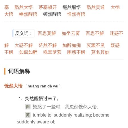
塞
豁然大悟
茅塞顿开
翻然醒悟
豁然贯通
大彻
大悟
幡然醒悟
顿然醒悟
憬然有悟
反义词：
百思莫解
如坐云雾
百思不解
迷惑不
解
大惑不解
茫然不解
如醉如痴
冥顽不灵
疑惑
不解
如痴如醉
魂牵梦萦
困惑不解
莫名其妙
词语解释
恍然大悟
[ huǎng rán dà wù ]
⒈ 突然醒悟过来了。
例
疑惑了一些时…我忽然恍然大悟。
英
tumble to; suddenly realizing; become
suddenly aware of;