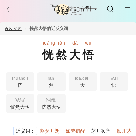
近反义词
恍然大悟的近反义词
huǎng
rán
dà
wù
恍然大悟
[huǎng ]
[rán ]
[dà,dài ]
[wù ]
恍
然
大
悟
[成语]
[词组]
恍然大悟
恍然大悟
近义词：
豁然开朗
如梦初醒
茅开顿塞
顿开茅