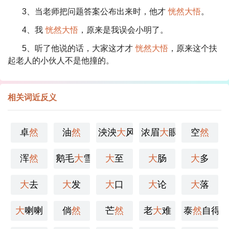
3、当老师把问题答案公布出来时，他才
恍然大悟
。
4、我
恍然大悟
，原来是我误会小明了。
5、听了他说的话，大家这才才
恍然大悟
，原来这个扶
起老人的小伙人不是他撞的。
相关词近反义
卓
然
油
然
泱泱
大
风
浓眉
大
眼
空
然
浑
然
鹅毛
大
雪
大
至
大
肠
大
多
大
去
大
发
大
口
大
论
大
落
大
喇喇
倘
然
芒
然
老
大
难
泰
然
自得