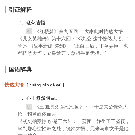
引证解释
⒈ 猛然省悟。
引
《红楼梦》第九五回：“大家此时恍然大悟。”
《儿女英雄传》第十六回：“邓九公 这才恍然大悟。”
鲁迅 《故事新编·铸剑》：“上自王后，下至弄臣，也
都恍然大悟，仓皇散开，急得手足无措。”
国语辞典
恍然大悟
[ huǎng rán dà wù ]
⒈ 心里忽然明白。
引
《三国演义·第七七回》：「于是关公恍然大
悟，稽首皈依而去。」
《初刻拍案惊奇·卷三六》：「蒲团上静坐了三昼夜，
坐到那心空性寂之处，恍然大悟，元来马家女子是他