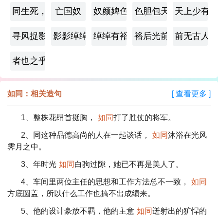
同生死，共存亡
亡国奴
奴颜婢色
色胆包天
天上少有
寻风捉影
影影绰绰
绰绰有裕
裕后光前
前无古人
者也之乎
如同：相关造句
[ 查看更多 ]
1、整株花昂首挺胸，
如同
打了胜仗的将军。
2、同这种品德高尚的人在一起谈话，
如同
沐浴在光风
霁月之中。
3、年时光
如同
白驹过隙，她已不再是美人了。
4、车间里两位主任的思想和工作方法总不一致，
如同
方底圆盖，所以什么工作也搞不出成绩来。
5、他的设计豪放不羁，他的主意
如同
迸射出的犷悍的