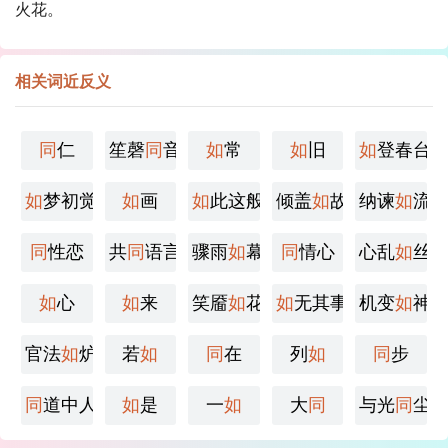
火花。
相关词近反义
同
仁
笙磬
同
音
如
常
如
旧
如
登春台
如
梦初觉
如
画
如
此这般
倾盖
如
故
纳谏
如
流
同
性恋
共
同
语言
骤雨
如
幕
同
情心
心乱
如
丝
如
心
如
来
笑靥
如
花
如
无其事
机变
如
神
官法
如
炉
若
如
同
在
列
如
同
步
同
道中人
如
是
一
如
大
同
与光
同
尘