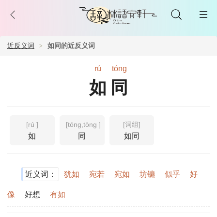
近反义词
如同的近反义词
rú
tóng
如同
[rú ]
[tóng,tòng ]
[词组]
如
同
如同
近义词：
犹如
宛若
宛如
坊镳
似乎
好
像
好想
有如