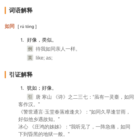
词语解释
如同
[ rú tóng ]
⒈ 好像，类似。
例
待我如同亲人一样。
英
like; as;
引证解释
⒈ 犹如；好像。
引
唐 寒山 《诗》之二三七：“虽有一灵臺，如同
客作汉。”
《警世通言·玉堂春落难逢夫》：“如同久旱逢甘雨，
好似他乡遇故知。”
冰心 《庄鸿的姊姊》：“我听见了，一阵急痛，如同
下到昏黑的地狱一般。”