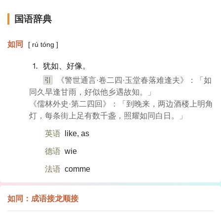
国语辞典
如同
[ rú tóng ]
⒈ 犹如、好像。
引
《警世通言·卷二四·玉堂春落难逢夫》：「如
同久旱逢甘雨，好似他乡遇故知。」
《儒林外史·第二四回》：「到晚来，两边酒楼上明角
灯，每条街上足有数千盏，照耀如同白日。」
英语
like, as
德语
wie
法语
comme
如同：成语接龙顺接