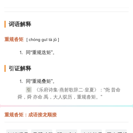
词语解释
重规沓矩
[ chóng guī tà jǔ ]
⒈ 同“重规迭矩”。
引证解释
⒈ 同“重规叠矩”。
引
《乐府诗集·燕射歌辞二·皇夏》：“尧 昔命
舜，舜 亦命 禹，大人驭历，重规沓矩。”
重规沓矩：成语接龙顺接