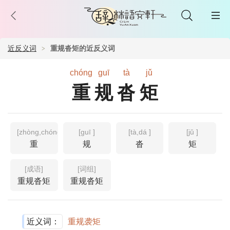
近反义词
重规沓矩的近反义词
chóng
guī
tà
jǔ
重规沓矩
[zhòng,chóng ]
[guī ]
[tà,dá ]
[jǔ ]
重
规
沓
矩
[成语]
[词组]
重规沓矩
重规沓矩
近义词：
重规袭矩