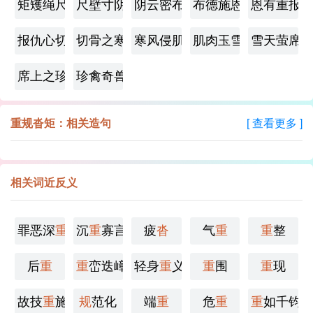
矩矱绳尺
尺壁寸阴
阴云密布
布德施恩
恩有重报
报仇心切
切骨之寒
寒风侵肌
肌肉玉雪
雪天萤席
席上之珍
珍禽奇兽
重规沓矩：相关造句
[ 查看更多 ]
相关词近反义
罪恶深
重
沉
重
寡言
疲
沓
气
重
重
整
后
重
重
峦迭嶂
轻身
重
义
重
围
重
现
故技
重
施
规
范化
端
重
危
重
重
如千钧