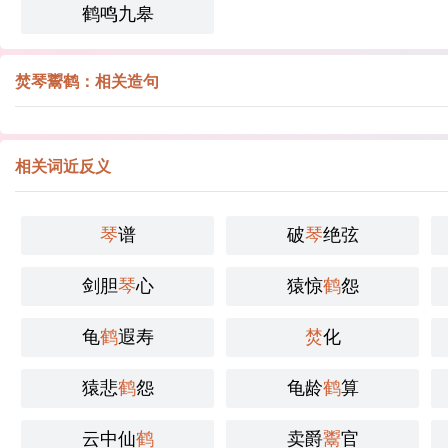
鹤鸣九皋
焚琴鬻鹤：相关造句
相关词近反义
琴
谱
破
琴
绝弦
剑胆
琴
心
猿惊
鹤
怨
龟
鹤
遐寿
焚
化
猿悲
鹤
怨
龟龄
鹤
算
云中仙
鹤
卖爵
鬻
官