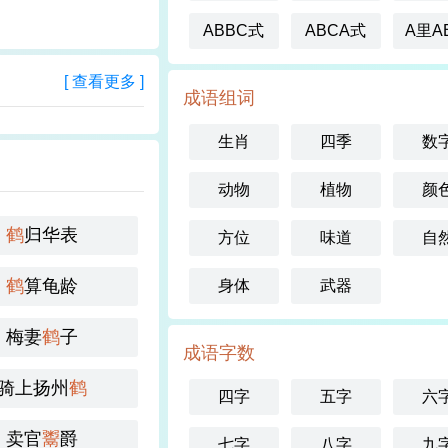
ABBC式
ABCA式
A里A
[ 查看更多 ]
成语组词
生肖
四季
数
动物
植物
颜
鹤
归华表
方位
味道
自
鹤
算龟龄
身体
武器
梅妻
鹤
子
成语字数
骑上扬州
鹤
四字
五字
六
卖官
鬻
爵
七字
八字
九