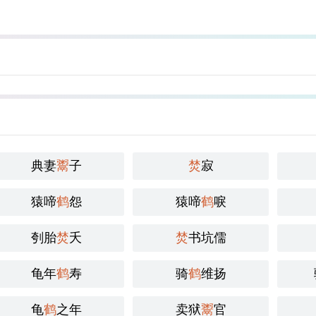
典妻
鬻
子
焚
寂
猿啼
鹤
怨
猿啼
鹤
唳
刳胎
焚
夭
焚
书坑儒
龟年
鹤
寿
骑
鹤
维扬
龟
鹤
之年
卖狱
鬻
官