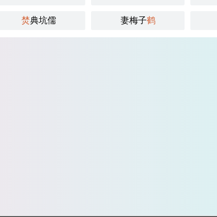
焚
典坑儒
妻梅子
鹤