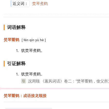
近义词：
焚琴煮鹤
词语解释
焚琴鬻鹤
[ fén qín yù hè ]
⒈ 犹焚琴煮鹤。
引证解释
⒈ 犹焚琴煮鹤。
引
况周颐 《蕙风词话》卷二：“焚琴鬻鹤，傖父所
焚琴鬻鹤：成语接龙顺接