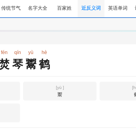
传统节气
名字大全
百家姓
近反义词
英语单词
fén
qín
yù
hè
焚琴鬻鹤
[yù ]
[h
鬻