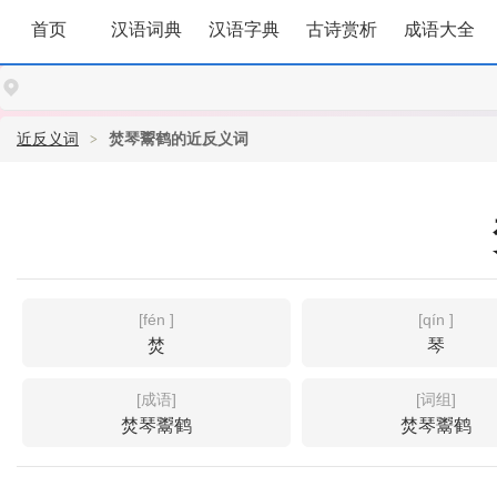
首页
汉语词典
汉语字典
古诗赏析
成语大全
近反义词
焚琴鬻鹤的近反义词
[fén ]
[qín ]
焚
琴
[成语]
[词组]
焚琴鬻鹤
焚琴鬻鹤