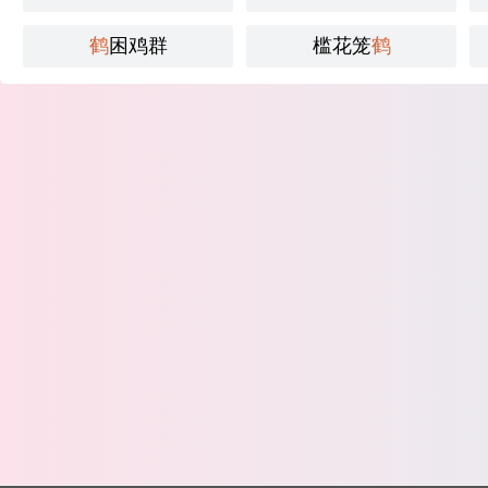
鹤
困鸡群
槛花笼
鹤