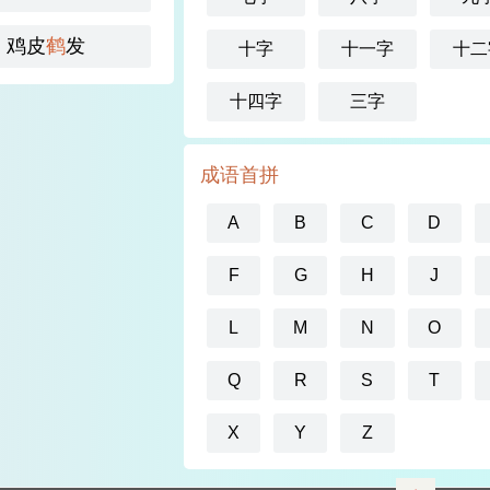
鸡皮
鹤
发
十字
十一字
十二
十四字
三字
成语首拼
A
B
C
D
F
G
H
J
L
M
N
O
Q
R
S
T
X
Y
Z