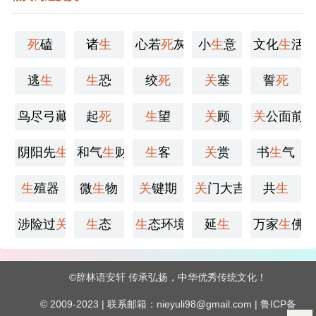
死
磕
诸
生
心若
死
灰
小
生
意
文化
生
活
逃
生
生
恐
绞
死
关
塞
誓
死
鸟尽弓藏，兔
起
死
死
狗烹
生
望
关
顾
关
公面前
阴阳先
生
和气
生
财
生
客
关
赏
书
生
气
生
殖器
微
生
物
关
键期
关
门大吉
共
生
涉险过
关
生
态
生
态环境
延
生
万家
生
佛
©
辞林语安轩
传承弘扬，中华优秀传统文化！
© 2009-2023 | 联系邮箱：nieyuli98@gmail.com |
鲁ICP备