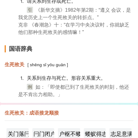
⒈ 谓关系到生存或死亡。
引
《新华文摘》1982年第2期：“遵义 会议，是
我党历史上一个生死攸关的转折点。”
克非 《春潮急》十：“在学习中央决议时，你就缺乏
他们那种生死攸关的感情嘛！”
国语辞典
生死攸关
[ shēng sǐ yōu guān ]
⒈ 关系到生存与死亡。形容关系重大。
例
如：「即使都已到了生死攸关的时刻，他还
是不肯出力相助。」
生死攸关：成语接龙顺接
关门落闩
闩门闭户
户枢不蝼
蝼蚁得志
志足意满