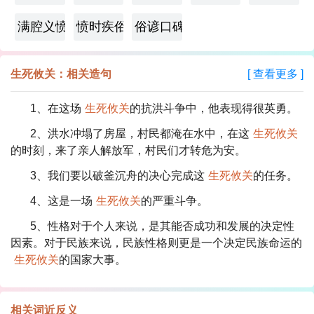
满腔义愤
愤时疾俗
俗谚口碑
生死攸关：相关造句
[ 查看更多 ]
1、在这场
生死攸关
的抗洪斗争中，他表现得很英勇。
2、洪水冲塌了房屋，村民都淹在水中，在这
生死攸关
的时刻，来了亲人解放军，村民们才转危为安。
3、我们要以破釜沉舟的决心完成这
生死攸关
的任务。
4、这是一场
生死攸关
的严重斗争。
5、性格对于个人来说，是其能否成功和发展的决定性
因素。对于民族来说，民族性格则更是一个决定民族命运的
生死攸关
的国家大事。
相关词近反义