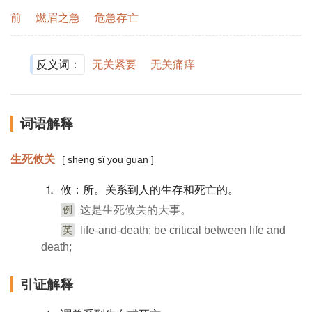
前
燃眉之急
危急存亡
反义词：
无关紧要
无关痛痒
词语解释
生死攸关
[ shēng sǐ yōu guān ]
⒈ 攸：所。关系到人的生存和死亡的。
例
这是生死攸关的大事。
英
life-and-death; be critical between life and
death;
引证解释