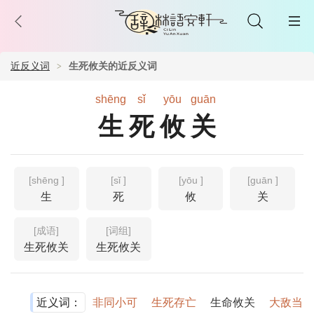
近反义词
生死攸关的近反义词
shēng
sǐ
yōu
guān
生死攸关
[shēng ]
[sǐ ]
[yōu ]
[guān ]
生
死
攸
关
[成语]
[词组]
生死攸关
生死攸关
近义词：
非同小可
生死存亡
生命攸关
大敌当