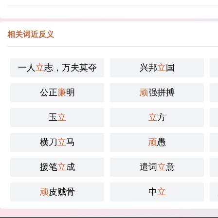
相关词近反义
一人
立
志，万夫莫夺
兴邦
立
国
公正
廉
明
顽
强拼搏
玉
立
立
方
横刀
立
马
顽
愚
援笔
立
成
遣词
立
意
顽
皮贼骨
中
立