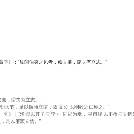
章下》：“故闻伯夷之风者，顽夫廉，懦夫有立志。”
夫廉，懦夫有立志。”
立朝大节，足以廉顽立懦，故 文公 以刚毅近仁称之。”
一句》：“滂 母以其子与 李 杜 同祸为幸， 皇甫规 以不得与党
之，足以廉顽立懦。”