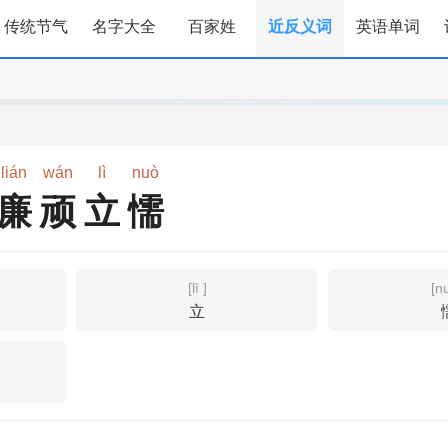
传统节气
名字大全
百家姓
近反义词
英语单词
lián
wán
lì
nuò
廉顽立懦
[lì ]
[n
立