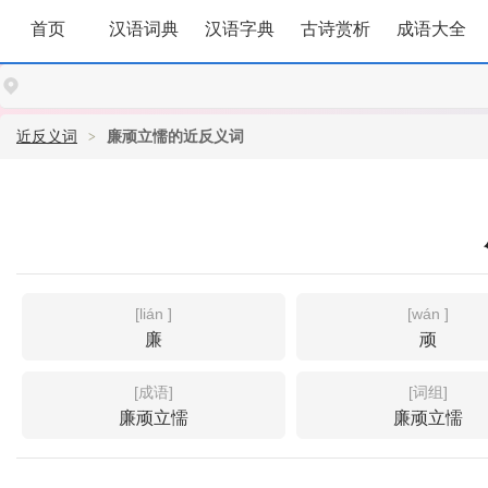
首页
汉语词典
汉语字典
古诗赏析
成语大全
近反义词
廉顽立懦的近反义词
[lián ]
[wán ]
廉
顽
[成语]
[词组]
廉顽立懦
廉顽立懦