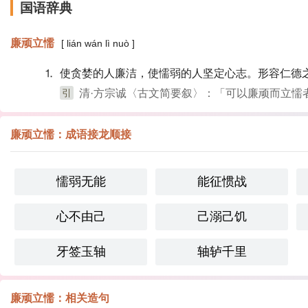
国语辞典
廉顽立懦
[ lián wán lì nuò ]
⒈ 使贪婪的人廉洁，使懦弱的人坚定心志。形容仁德
引
清·方宗诚〈古文简要叙〉：「可以廉顽而立懦
廉顽立懦：成语接龙顺接
懦弱无能
能征惯战
心不由己
己溺己饥
牙签玉轴
轴轳千里
廉顽立懦：相关造句