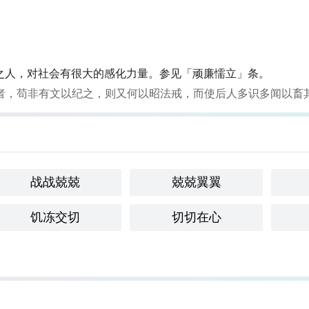
之人，对社会有很大的感化力量。参见「顽廉懦立」条。
者，苟非有文以纪之，则又何以昭法戒，而使后人多识多闻以畜
战战兢兢
兢兢翼翼
饥冻交切
切切在心