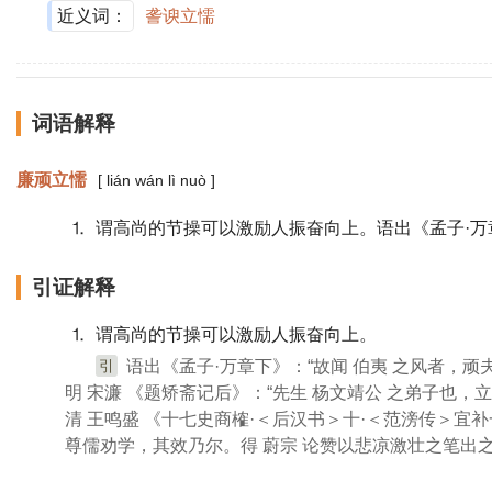
近义词：
詟谀立懦
词语解释
廉顽立懦
[ lián wán lì nuò ]
⒈ 谓高尚的节操可以激励人振奋向上。语出《孟子·万
引证解释
⒈ 谓高尚的节操可以激励人振奋向上。
引
语出《孟子·万章下》：“故闻 伯夷 之风者，顽
明 宋濂 《题矫斋记后》：“先生 杨文靖公 之弟子也，
清 王鸣盛 《十七史商榷·＜后汉书＞十·＜范滂传＞宜补
尊儒劝学，其效乃尔。得 蔚宗 论赞以悲凉激壮之笔出