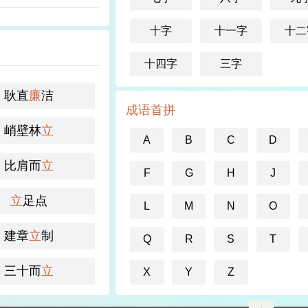
十字
十一字
十二
十四字
三字
耿直
廉
洁
成语首拼
峭壁林
立
A
B
C
D
比肩而
立
F
G
H
J
立
足点
L
M
N
O
建章
立
制
Q
R
S
T
三十而
立
X
Y
Z