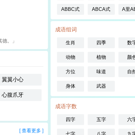
ABBC式
ABCA式
A里A
成语组词
其德。」
生肖
四季
数
动物
植物
颜
方位
味道
自
翼翼小心
身体
武器
心腹爪牙
成语字数
四字
五字
六
[ 查看更多 ]
七字
八字
九