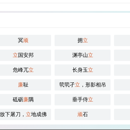
冥
顽
拥
立
立
国安邦
渊亭山
立
危峰兀
立
长身玉
立
廉
耻
茕茕孑
立
，形影相吊
砥砺
廉
隅
垂手侍
立
放下屠刀，
立
地成佛
顽
石