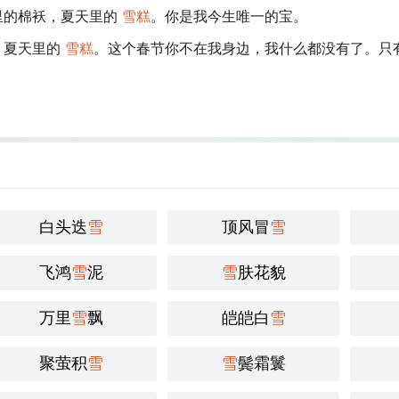
里的棉袄，夏天里的
雪糕
。你是我今生唯一的宝。
，夏天里的
雪糕
。这个春节你不在我身边，我什么都没有了。只
白头迭
雪
顶风冒
雪
飞鸿
雪
泥
雪
肤花貌
万里
雪
飘
皑皑白
雪
聚萤积
雪
雪
鬓霜鬟