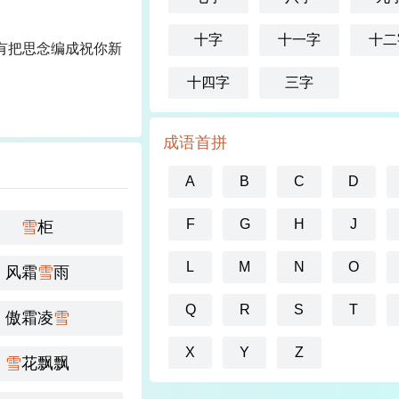
十字
十一字
十二
有把思念编成祝你新
十四字
三字
成语首拼
A
B
C
D
F
G
H
J
雪
柜
L
M
N
O
风霜
雪
雨
Q
R
S
T
傲霜凌
雪
X
Y
Z
雪
花飘飘