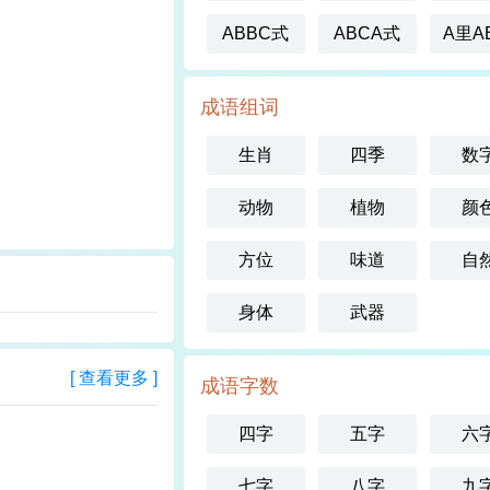
ABBC式
ABCA式
A里A
成语组词
生肖
四季
数
动物
植物
颜
方位
味道
自
身体
武器
[ 查看更多 ]
成语字数
四字
五字
六
七字
八字
九