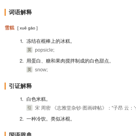
词语解释
雪糕
[ xuě gāo ]
⒈ 冻结在棍棒上的冰糕。
英
popsicle;
⒉ 用蛋白、糖和果肉搅拌制成的白色甜点。
英
snow;
引证解释
⒈ 白色米糕。
引
宋 周密 《志雅堂杂钞·图画碑帖》：“子昂 云
⒉ 一种冷饮。类似冰棍。
国语辞典