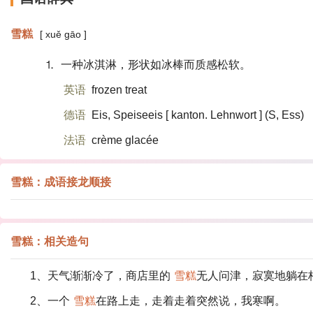
雪糕
[ xuě gāo ]
⒈ 一种冰淇淋，形状如冰棒而质感松软。
英语
frozen treat
德语
Eis, Speiseeis [ kanton. Lehnwort ] (S, Ess)​
法语
crème glacée
雪糕：成语接龙顺接
雪糕：相关造句
1、天气渐渐冷了，商店里的
雪糕
无人问津，寂寞地躺在
2、一个
雪糕
在路上走，走着走着突然说，我寒啊。