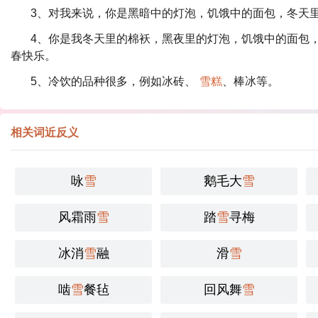
3、对我来说，你是黑暗中的灯泡，饥饿中的面包，冬天
4、你是我冬天里的棉袄，黑夜里的灯泡，饥饿中的面包
春快乐。
5、冷饮的品种很多，例如冰砖、
雪糕
、棒冰等。
相关词近反义
咏
雪
鹅毛大
雪
风霜雨
雪
踏
雪
寻梅
冰消
雪
融
滑
雪
啮
雪
餐毡
回风舞
雪