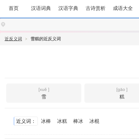
首页
汉语词典
汉语字典
古诗赏析
成语大全
近反义词
雪糕的近反义词
[xuě ]
[gāo ]
雪
糕
近义词：
冰棒
冰糕
棒冰
冰棍