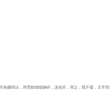
：‘作画綳绢法，用雪糕细细撧碎，汤泡开，用之，既不霉，又牢而不